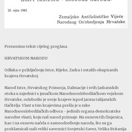
Prenosimo tekst cijelog proglasa
HRVATSKOM NARODU
Odluka o priključenju Istre, Rijeke, Zadra i ostalih okupiranih
krajeva Hrvatskoj
Narod Istre, Hrvatskog Primorja, Dalmacije i svih Jadranskih
otoka u zajednici s junačkom Narodnooslobodilačkom vojskom
Hrvatske, oslobodio je svoje krajeve ispod jarma talijanskih
tlačitelja. Vlast u tim krajevima prešla je u ruke
Narodnooslobodilačkih odbora - jedinih organa demokratske
narodne vlasti, koju naš narod priznaje. Na osnovu tih činjenica,
kao i na osnovu načela o samoodređenju naroda, što su ga
proklamirali naši veliki saveznici Sovjetski Savez, Velika Britanija