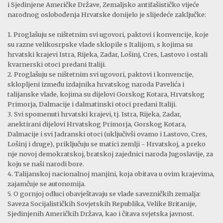
i Sjedinjene Američke Države, Zemaljsko antifašističko vijeće
narodnog oslobođenja Hrvatske donijelo je slijedeće zaključke:
1. Proglašuju se ništetnim svi ugovori, paktovi i konvencije, koje
su razne velikosrpske vlade sklopile s Italijom, s kojima su
hrvatski krajevi Istra, Rijeka, Zadar, Lošinj, Cres, Lastovo i ostali
kvarnerski otoci predani Italiji.
2. Proglašuju se ništetnim svi ugovori, paktovi i konvencije,
sklopljeni između izdajnika hrvatskog naroda Pavelića i
talijanske vlade, kojima su dijelovi Gorskog Kotara, Hrvatskog
Primorja, Dalmacije i dalmatinski otoci predani Italiji.
3. Svi spomenuti hrvatski krajevi, tj. Istra, Rijeka, Zadar,
anektirani dijelovi Hrvatskog Primorja, Gorskog Kotara,
Dalmacije i svi Jadranski otoci (uključivši ovamo i Lastovo, Cres,
Lošinj i druge), priključuju se matici zemlji - Hrvatskoj, a preko
nje novoj demokratskoj, bratskoj zajednici naroda Jugoslavije, za
koju se naši narodi bore.
4. Talijanskoj nacionalnoj manjini, koja obitava u ovim krajevima,
zajamčuje se autonomija.
5. O gornjoj odluci obavještavaju se vlade savezničkih zemalja:
Saveza Socijalističkih Sovjetskih Republika, Velike Britanije,
Sjedinjenih Američkih Država, kao i čitava svjetska javnost.