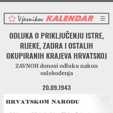
Nedjelja 9.8.2026.
NASLOVNICA
ODLUKA O PRIKLJUČENJU ISTRE,
VIJESTI
REDAKCIJSKI KOMENTAR
RIJEKE, ZADRA I OSTALIH
VJESNIKOV KALENDAR
OKUPIRANIH KRAJEVA HRVATSKOJ
CRVENI ZABAVNIK
PRENOSIMO
ZAVNOH donosi odluku nakon
SPOMENICI
oslobođenja
BORBENA BIBLIOTEKA
NAŠE PJESME
20.09.1943