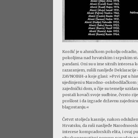
Kordić je u ahmićkom pokolju odradio, 
pokoljima nad hrvatskim i srpskim sta
pandani. Oni su u ime sitnih interesa k
razaranjem, rušili nasljeđe Deklaraci
ZAVNOBiH-a koje glasi: »Prvi put u hist
ujedinjeni u Narodno-oslobodilačkom pok
zajednički dom, u čije su temelje uzidane
postali kovači svoje sudbine, čvrsto r
prošlost i da izgrade državnu zajednicu 
blagostanju.«
Četvrt stoljeća kasnije, nakon odslužen
Hrvatsku, da ruši nasljeđe Narodnooslo
interese kompradorskih elita, i ovaj put
ultrakonzervativci ponovo napadaju na