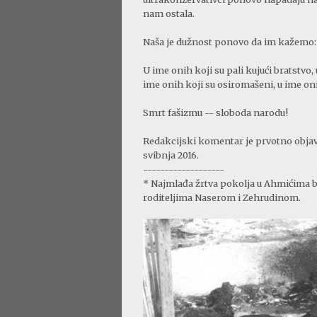
nam ostala.
Naša je dužnost ponovo da im kažemo: 
U ime onih koji su pali kujući bratstvo,
ime onih koji su osiromašeni, u ime oni
Smrt fašizmu -- sloboda narodu!
Redakcijski komentar je prvotno obja
svibnja 2016.
-------------------
* Najmlađa žrtva pokolja u Ahmićima bi
roditeljima Naserom i Zehrudinom.