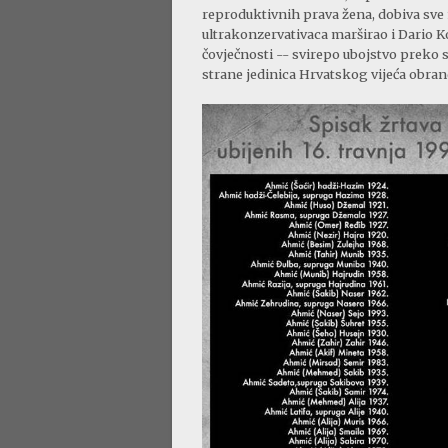
reproduktivnih prava žena, dobiva sve 
ultrakonzervativaca marširao i Dario K
čovječnosti -- svirepo ubojstvo preko s
strane jedinica Hrvatskog vijeća obrane