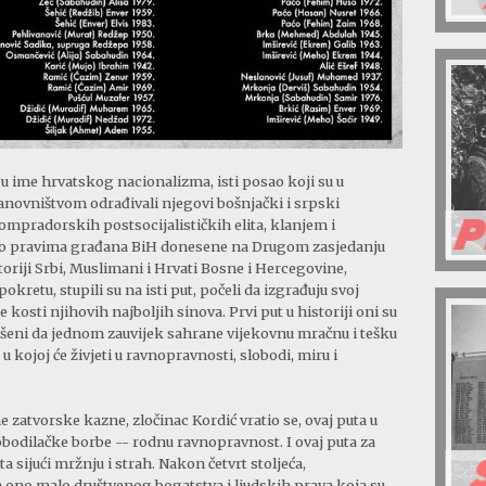
u ime hrvatskog nacionalizma, isti posao koji su u
novništvom odrađivali njegovi bošnjački i srpski
ompradorskih postsocijalističkih elita, klanjem i
je o pravima građana BiH donesene na Drugom zasjedanju
oriji Srbi, Muslimani i Hrvati Bosne i Hercegovine,
retu, stupili su na isti put, počeli da izgrađuju svoj
 kosti njihovih najboljih sinova. Prvi put u historiji oni su
iješeni da jednom zauvijek sahrane vijekovnu mračnu i tešku
u kojoj će živjeti u ravnopravnosti, slobodi, miru i
e zatvorske kazne, zločinac Kordić vratio se, ovaj puta u
bodilačke borbe -- rodnu ravnopravnost. I ovaj puta za
a sijući mržnju i strah. Nakon četvrt stoljeća,
 ono malo društvenog bogatstva i ljudskih prava koja su