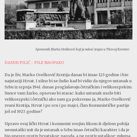
Spomenik Marku Orešković koji je nekoć stajao u Titovoj Korenici
DAMIR PILIĆ - PILE NAOPAKO
Da je živ, Marko Orešković Krntija danas bi imao 123 godine i bio
najstariji Hrvat. I silno bi se čudio kad bi vidio da njegov ustanak u
Srbu iz srpnja 1941. danas proglašavaju četničkim i velikosrpskim.
Sunce vam žarko, opsovao bi starac: kako ustanak može biti
velikosrpski i četnički ako sam ga pokrenuo ja, Marko Orešković
zvani Krntija, Hrvat i po ocu i po majci, član Komunističke partije
još od 1927. godine?
Upravo ovaj lički Hrvat i komunist svojim likom & djelom pobija
neoustaški mit da je ustanak u Srbu imao četnički karakter i da je
bio uperen protiv hrvatskog naroda, a ne protiv ustaškog zuluma.