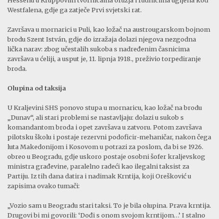
Hessenu u Kruppovim tvornicama oružja i rudnicima ugljena kod
Westfalena, gdje ga zatječe Prvi svjetski rat.
Završava u mornarici u Puli, kao ložač na austrougarskom bojnom
brodu Szent István, gdje do izražaja dolazi njegova nezgodna
lička narav: zbog učestalih sukoba s nadređenim časnicima
završava u ćeliji, a usput je, 11. lipnja 1918., preživio torpediranje
broda.
Olupina od taksija
U Kraljevini SHS ponovo stupa u mornaricu, kao ložač na brodu
„Dunav“, ali stari problemi se nastavljaju: dolazi u sukob s
komandantom broda i opet završava u zatvoru. Potom završava
pilotsku školu i postaje rezervni podoficir-mehaničar, nakon čega
luta Makedonijom i Kosovom u potrazi za poslom, da bi se 1926.
obreo u Beogradu, gdje uskoro postaje osobni šofer kraljevskog
ministra građevine, paralelno radeći kao ilegalni taksist za
Partiju. Iz tih dana datira i nadimak Krntija, koji Orešković u
zapisima ovako tumači:
„Vozio sam u Beogradu stari taksi. To je bila olupina. Prava krntija.
Drugovi bi mi govorili: ‘Dođi s onom svojom krntijom…’ I stalno