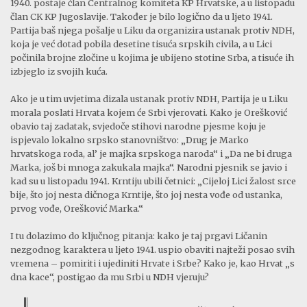
1940. postaje član Centralnog komiteta KP Hrvatske, a u listopadu
član CK KP Jugoslavije. Također je bilo logično da u ljeto 1941.
Partija baš njega pošalje u Liku da organizira ustanak protiv NDH,
koja je već dotad pobila desetine tisuća srpskih civila, a u Lici
počinila brojne zločine u kojima je ubijeno stotine Srba, a tisuće ih
izbjeglo iz svojih kuća.
Ako je u tim uvjetima dizala ustanak protiv NDH, Partija je u Liku
morala poslati Hrvata kojem će Srbi vjerovati. Kako je Orešković
obavio taj zadatak, svjedoče stihovi narodne pjesme koju je
ispjevalo lokalno srpsko stanovništvo: „Drug je Marko
hrvatskoga roda, al’ je majka srpskoga naroda“ i „Da ne bi druga
Marka, još bi mnoga zakukala majka“. Narodni pjesnik se javio i
kad su u listopadu 1941. Krntiju ubili četnici: „Cijeloj Lici žalost srce
bije, što joj nesta dičnoga Krntije, što joj nesta vođe od ustanka,
prvog vođe, Orešković Marka.“
I tu dolazimo do ključnog pitanja: kako je taj prgavi Ličanin
nezgodnog karaktera u ljeto 1941. uspio obaviti najteži posao svih
vremena – pomiriti i ujediniti Hrvate i Srbe? Kako je, kao Hrvat „s
dna kace“, postigao da mu Srbi u NDH vjeruju?