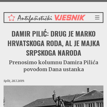
Nedjelja 9.8.2026.
NASLOVNICA
DAMIR PILIĆ: DRUG JE MARKO
VIJESTI
REDAKCIJSKI KOMENTAR
HRVATSKOGA RODA, AL JE MAJKA
VJESNIKOV KALENDAR
SRPSKOGA NARODA
CRVENI ZABAVNIK
PRENOSIMO
Prenosimo kolumnu Damira Pilića
SPOMENICI
povodom Dana ustanka
BORBENA BIBLIOTEKA
NAŠE PJESME
Split, 28.7.2019.