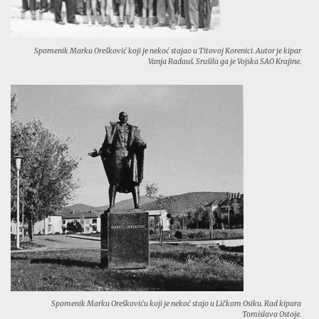
Spomenik Marku Orešković koji je nekoć stajao u Titovoj Korenici. Autor je kipar
Vanja Radauš. Srušila ga je Vojska SAO Krajine.
Spomenik Marku Oreškoviću koji je nekoć stajo u Ličkom Osiku. Rad kipara
Tomislava Ostoje.