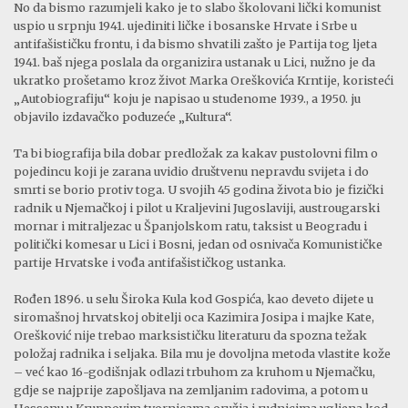
No da bismo razumjeli kako je to slabo školovani lički komunist
uspio u srpnju 1941. ujediniti ličke i bosanske Hrvate i Srbe u
antifašističku frontu, i da bismo shvatili zašto je Partija tog ljeta
1941. baš njega poslala da organizira ustanak u Lici, nužno je da
ukratko prošetamo kroz život Marka Oreškovića Krntije, koristeći
„Autobiografiju“ koju je napisao u studenome 1939., a 1950. ju
objavilo izdavačko poduzeće „Kultura“.
Ta bi biografija bila dobar predložak za kakav pustolovni film o
pojedincu koji je zarana uvidio društvenu nepravdu svijeta i do
smrti se borio protiv toga. U svojih 45 godina života bio je fizički
radnik u Njemačkoj i pilot u Kraljevini Jugoslaviji, austrougarski
mornar i mitraljezac u Španjolskom ratu, taksist u Beogradu i
politički komesar u Lici i Bosni, jedan od osnivača Komunističke
partije Hrvatske i vođa antifašističkog ustanka.
Rođen 1896. u selu Široka Kula kod Gospića, kao deveto dijete u
siromašnoj hrvatskoj obitelji oca Kazimira Josipa i majke Kate,
Orešković nije trebao marksističku literaturu da spozna težak
položaj radnika i seljaka. Bila mu je dovoljna metoda vlastite kože
– već kao 16-godišnjak odlazi trbuhom za kruhom u Njemačku,
gdje se najprije zapošljava na zemljanim radovima, a potom u