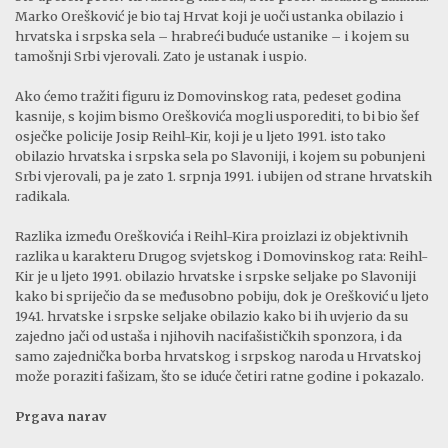
Marko Orešković je bio taj Hrvat koji je uoči ustanka obilazio i
hrvatska i srpska sela – hrabreći buduće ustanike – i kojem su
tamošnji Srbi vjerovali. Zato je ustanak i uspio.
Ako ćemo tražiti figuru iz Domovinskog rata, pedeset godina
kasnije, s kojim bismo Oreškovića mogli usporediti, to bi bio šef
osječke policije Josip Reihl-Kir, koji je u ljeto 1991. isto tako
obilazio hrvatska i srpska sela po Slavoniji, i kojem su pobunjeni
Srbi vjerovali, pa je zato 1. srpnja 1991. i ubijen od strane hrvatskih
radikala.
Razlika između Oreškovića i Reihl-Kira proizlazi iz objektivnih
razlika u karakteru Drugog svjetskog i Domovinskog rata: Reihl-
Kir je u ljeto 1991. obilazio hrvatske i srpske seljake po Slavoniji
kako bi spriječio da se međusobno pobiju, dok je Orešković u ljeto
1941. hrvatske i srpske seljake obilazio kako bi ih uvjerio da su
zajedno jači od ustaša i njihovih nacifašističkih sponzora, i da
samo zajednička borba hrvatskog i srpskog naroda u Hrvatskoj
može poraziti fašizam, što se iduće četiri ratne godine i pokazalo.
Prgava narav