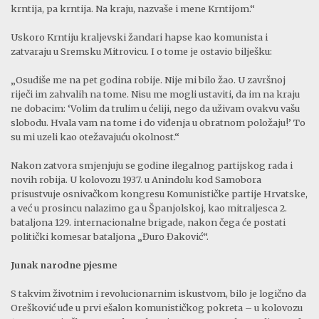
krntija, pa krntija. Na kraju, nazvaše i mene Krntijom.“
Uskoro Krntiju kraljevski žandari hapse kao komunista i
zatvaraju u Sremsku Mitrovicu. I o tome je ostavio bilješku:
„Osudiše me na pet godina robije. Nije mi bilo žao. U završnoj
riječi im zahvalih na tome. Nisu me mogli ustaviti, da im na kraju
ne dobacim: ‘Volim da trulim u ćeliji, nego da uživam ovakvu vašu
slobodu. Hvala vam na tome i do viđenja u obratnom položaju!’ To
su mi uzeli kao otežavajuću okolnost.“
Nakon zatvora smjenjuju se godine ilegalnog partijskog rada i
novih robija. U kolovozu 1937. u Anindolu kod Samobora
prisustvuje osnivačkom kongresu Komunističke partije Hrvatske,
a već u prosincu nalazimo ga u Španjolskoj, kao mitraljesca 2.
bataljona 129. internacionalne brigade, nakon čega će postati
politički komesar bataljona „Đuro Đaković“.
Junak narodne pjesme
S takvim životnim i revolucionarnim iskustvom, bilo je logično da
Orešković uđe u prvi ešalon komunističkog pokreta – u kolovozu