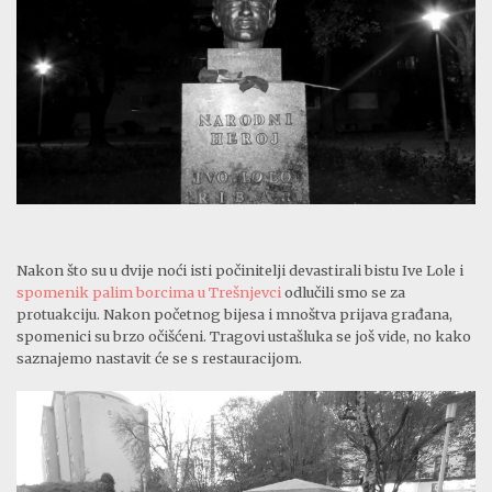
Nakon što su u dvije noći isti počinitelji devastirali bistu Ive Lole i
spomenik palim borcima u Trešnjevci
odlučili smo se za
protuakciju. Nakon početnog bijesa i mnoštva prijava građana,
spomenici su brzo očišćeni. Tragovi ustašluka se još vide, no kako
saznajemo nastavit će se s restauracijom.