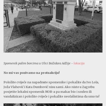
Spomenik palim borcima u Ulici Božidara Adžije -
lokacija
No mi vas pozivamo na protuakciju!
Položite cvijeće na napadnute spomenike i pokažite da Ivo Lola,
Joža Vlahović i Kata Dumbović nisu sami. Ako niste u Zagrebu
posjetite lokalni spomenik NOB-a pa makar bio i srušen ili
vandaliziran i položite cvijeće i pokažite neofašistima da smo tu!