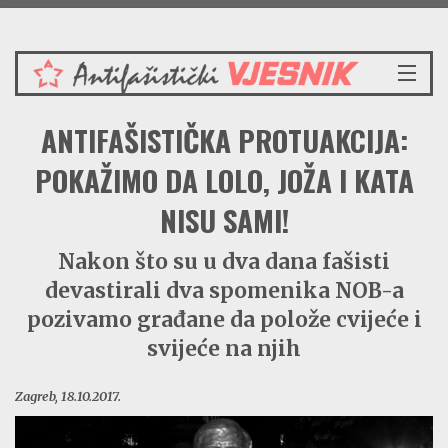
Ponedjeljak 10.8.2026.
NASLOVNICA
ANTIFAŠISTIČKA PROTUAKCIJA:
VIJESTI
REDAKCIJSKI KOMENTAR
POKAŽIMO DA LOLO, JOŽA I KATA
VJESNIKOV KALENDAR
NISU SAMI!
CRVENI ZABAVNIK
PRENOSIMO
Nakon što su u dva dana fašisti
SPOMENICI
devastirali dva spomenika NOB-a
BORBENA BIBLIOTEKA
pozivamo građane da polože cvijeće i
NAŠE PJESME
svijeće na njih
Zagreb, 18.10.2017.