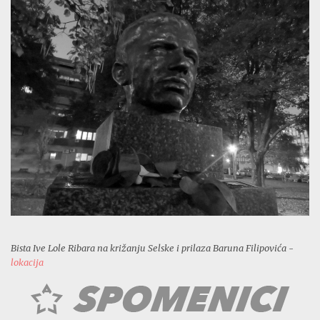
Bista Ive Lole Ribara na križanju Selske i prilaza Baruna Filipovića -
lokacija