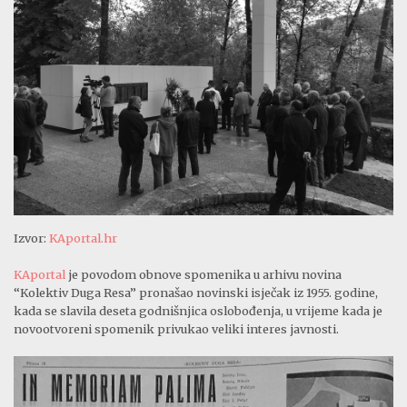
Izvor:
KAportal.hr
KAportal
je povodom obnove spomenika u arhivu novina
“Kolektiv Duga Resa” pronašao novinski isječak iz 1955. godine,
kada se slavila deseta godnišnjica oslobođenja, u vrijeme kada je
novootvoreni spomenik privukao veliki interes javnosti.