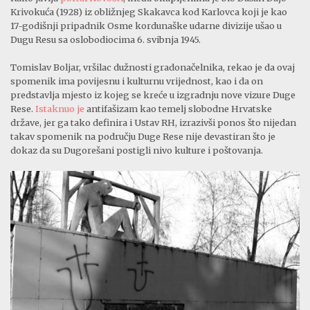
Krivokuća (1928) iz obližnjeg Skakavca kod Karlovca koji je kao
17-godišnji pripadnik Osme kordunaške udarne divizije ušao u
Dugu Resu sa oslobodiocima 6. svibnja 1945.
Tomislav Boljar, vršilac dužnosti gradonačelnika, rekao je da ovaj
spomenik ima povijesnu i kulturnu vrijednost, kao i da on
predstavlja mjesto iz kojeg se kreće u izgradnju nove vizure Duge
Rese.
Istaknuo je
antifašizam kao temelj slobodne Hrvatske
države, jer ga tako definira i Ustav RH, izrazivši ponos što nijedan
takav spomenik na području Duge Rese nije devastiran što je
dokaz da su Dugorešani postigli nivo kulture i poštovanja.