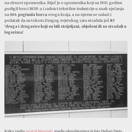
na obnovi spomenika. Riječ je o spomeniku koji su 1955. godine
podigli borci NOB-a i radnici tekstilne industrije u znak sjećanja
na
104 poginula borca
ovoga kraja, a na njemu se nalazi i
podatak da su tokom Drugog svjetskog rata stradala još
83
‘druga i drugarice koji su bili strijeljani, obješeni ili su stradali u
logorima’
.
Kako javlja
portal Novosti
, među okupljenima je bio Dušan Dujo