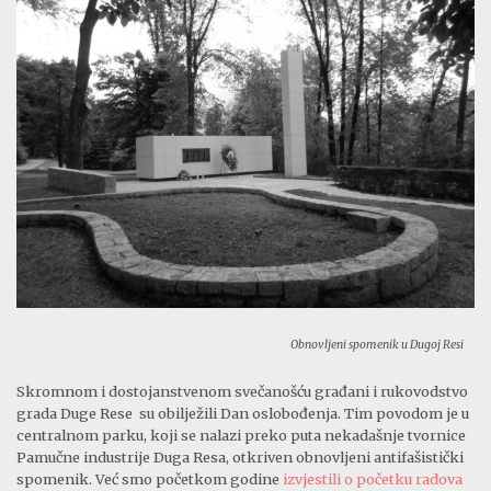
Obnovljeni spomenik u Dugoj Resi
Skromnom i dostojanstvenom svečanošću građani i rukovodstvo
grada Duge Rese su obilježili Dan oslobođenja. Tim povodom je u
centralnom parku, koji se nalazi preko puta nekadašnje tvornice
Pamučne industrije Duga Resa, otkriven obnovljeni antifašistički
spomenik. Već smo početkom godine
izvjestili o početku radova