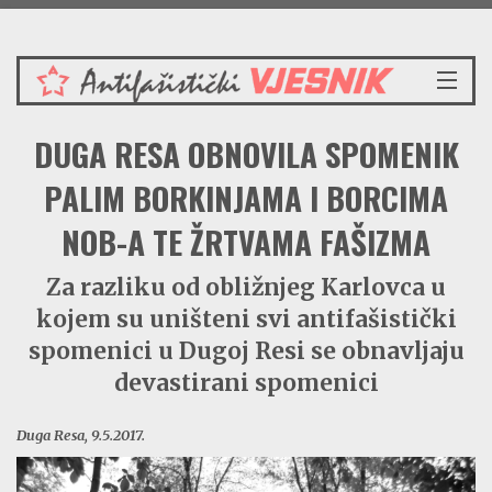
Petak 7.8.2026.
NASLOVNICA
DUGA RESA OBNOVILA SPOMENIK
VIJESTI
REDAKCIJSKI KOMENTAR
PALIM BORKINJAMA I BORCIMA
VJESNIKOV KALENDAR
NOB-A TE ŽRTVAMA FAŠIZMA
CRVENI ZABAVNIK
PRENOSIMO
Za razliku od obližnjeg Karlovca u
SPOMENICI
kojem su uništeni svi antifašistički
BORBENA BIBLIOTEKA
spomenici u Dugoj Resi se obnavljaju
NAŠE PJESME
devastirani spomenici
Duga Resa, 9.5.2017.