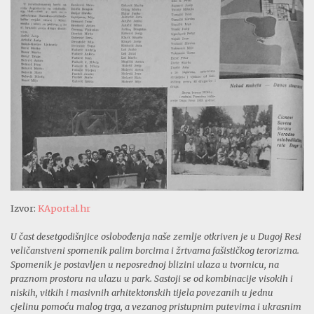
Izvor:
KAportal.hr
U čast desetgodišnjice oslobođenja naše zemlje otkriven je u Dugoj Resi
veličanstveni spomenik palim borcima i žrtvama fašističkog terorizma.
Spomenik je postavljen u neposrednoj blizini ulaza u tvornicu, na
praznom prostoru na ulazu u park. Sastoji se od kombinacije visokih i
niskih, vitkih i masivnih arhitektonskih tijela povezanih u jednu
cjelinu pomoću malog trga, a vezanog pristupnim putevima i ukrasnim