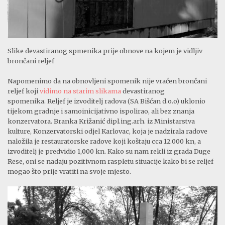
Slike devastiranog spmenika prije obnove na kojem je vidljiv
brončani reljef
Napomenimo da na obnovljeni spomenik nije vraćen brončani
reljef koji
vidimo na starim slikama
devastiranog
spomenika. Reljef je izvoditelj radova (SA Bišćan d.o.o) uklonio
tijekom gradnje i samoinicijativno ispolirao, ali bez znanja
konzervatora. Branka Križanić dipl.ing.arh. iz Ministarstva
kulture, Konzervatorski odjel Karlovac, koja je nadzirala radove
naložila je restauratorske radove koji koštaju cca 12.000 kn, a
izvoditelj je predvidio 1,000 kn. Kako su nam rekli iz grada Duge
Rese, oni se nadaju pozitivnom raspletu situacije kako bi se reljef
mogao što prije vratiti na svoje mjesto.