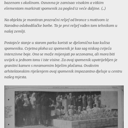
bazenom s okolinom. Osnovna je zamisao: visokim a vitkim
elementom markirati spomenik za pogled iz veće daljine. (…)
Na objektu je montiran prozračni reljef od bronce s motivom iz
Narodno oslobodilačke borbe. To je prvi reljef rađen tom tehnikom u
našoj zemlji.
Postojeće stanje u starom parku koristi se djelomično kao kulisa
spomeniku. Cvjetna ploha uz spomenik je kao sag niskog cvijeća
intenzivne boje. Ono se može mijenjati po sezonama, ali mora biti
uvijek u jednom tonu i iste visine. Za ovaj spomenik upotrijebljen je
granitni kamen s mramornim bijelim pločama. Ovakvim
arhitektonskim riješenjem ovaj spomenik impozantno djeluje u centru
našeg mjesta.