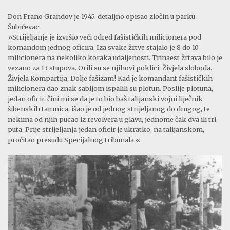
Don Frano Grandov je 1945. detaljno opisao zločin u parku
Šubićevac:
»Strijeljanje je izvršio veći odred fašističkih milicionera pod
komandom jednog oficira. Iza svake žrtve stajalo je 8 do 10
milicionera na nekoliko koraka udaljenosti. Trinaest žrtava bilo je
vezano za 13 stupova. Orili su se njihovi poklici: Živjela sloboda.
Živjela Kompartija, Dolje fašizam! Kad je komandant fašističkih
milicionera dao znak sabljom ispalili su plotun. Poslije plotuna,
jedan oficir, čini mi se da je to bio baš talijanski vojni liječnik
šibenskih tamnica, išao je od jednog strijeljanog do drugog, te
nekima od njih pucao iz revolvera u glavu, jednome čak dva ili tri
puta. Prije strijeljanja jedan oficir je ukratko, na talijanskom,
pročitao presudu Specijalnog tribunala.«