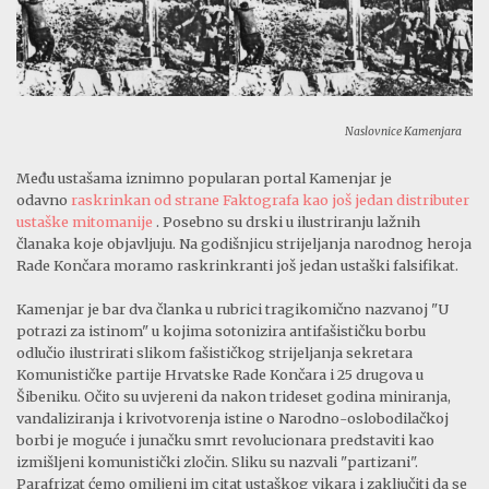
Naslovnice Kamenjara
Među ustašama iznimno popularan portal Kamenjar je
odavno
raskrinkan od strane Faktografa kao još jedan distributer
ustaške mitomanije
. Posebno su drski u ilustriranju lažnih
članaka koje objavljuju. Na godišnjicu strijeljanja narodnog heroja
Rade Končara moramo raskrinkranti još jedan ustaški falsifikat.
Kamenjar je bar dva članka u rubrici tragikomično nazvanoj "U
potrazi za istinom" u kojima sotonizira antifašističku borbu
odlučio ilustrirati slikom fašističkog strijeljanja sekretara
Komunističke partije Hrvatske Rade Končara i 25 drugova u
Šibeniku. Očito su uvjereni da nakon trideset godina miniranja,
vandaliziranja i krivotvorenja istine o Narodno-oslobodilačkoj
borbi je moguće i junačku smrt revolucionara predstaviti kao
izmišljeni komunistički zločin. Sliku su nazvali "partizani".
Parafrizat ćemo omiljeni im citat ustaškog vikara i zaključiti da se