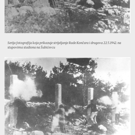
Serija fotografija koja prikazuje strijeljanje Rade Končara i drugova 22.5.1942. na
stupovima stadiona na Šubićevcu