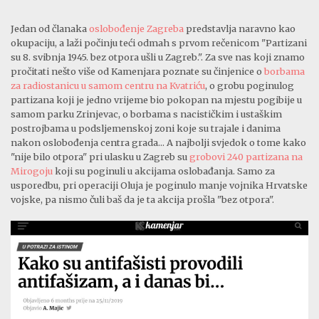
Jedan od članaka
oslobođenje Zagreba
predstavlja naravno kao
okupaciju, a laži počinju teći odmah s prvom rečenicom "Partizani
su 8. svibnja 1945. bez otpora ušli u Zagreb.". Za sve nas koji znamo
pročitati nešto više od Kamenjara poznate su činjenice o
borbama
za radiostanicu u samom centru na Kvatriću
, o grobu poginulog
partizana koji je jedno vrijeme bio pokopan na mjestu pogibije u
samom parku Zrinjevac, o borbama s nacističkim i ustaškim
postrojbama u podsljemenskoj zoni koje su trajale i danima
nakon oslobođenja centra grada... A najbolji svjedok o tome kako
"nije bilo otpora" pri ulasku u Zagreb su
grobovi 240 partizana na
Mirogoju
koji su poginuli u akcijama oslobađanja. Samo za
usporedbu, pri operaciji Oluja je poginulo manje vojnika Hrvatske
vojske, pa nismo čuli baš da je ta akcija prošla "bez otpora".