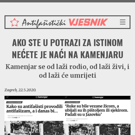
Subota 8.8.2026.
NASLOVNICA
AKO STE U POTRAZI ZA ISTINOM
VIJESTI
REDAKCIJSKI KOMENTAR
NEĆETE JE NAĆI NA KAMENJARU
VJESNIKOV KALENDAR
Kamenjar se od laži rodio, od laži živi, i
CRVENI ZABAVNIK
od laži će umrijeti
PRENOSIMO
SPOMENICI
Zagreb, 22.5.2020.
BORBENA BIBLIOTEKA
NAŠE PJESME