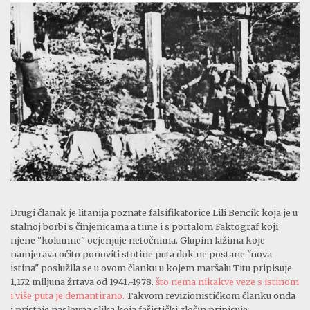
Drugi članak je litanija poznate falsifikatorice Lili Bencik koja je u
stalnoj borbi s činjenicama a time i s portalom Faktograf koji
njene "kolumne" ocjenjuje netočnima. Glupim lažima koje
namjerava očito ponoviti stotine puta dok ne postane "nova
istina" poslužila se u ovom članku u kojem maršalu Titu pripisuje
1,172 miljuna žrtava od 1941.-1978.
što nema nikakve veze s istinom
i više puta je demantirano.
Takvom revizionističkom članku onda
i pristaje naslovna slika koja fašistički zločin pripisuje