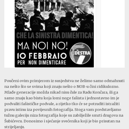
Poučeni ovim primjerom iz susjedstva ne želimo samo odmahnuti
na nešto što se svima koji znaju nešto o NOB-u čini ridikulozno.
Mlađe generacije možda nikad nisu čule za Radu Končara, ili ga
samo znaju kao bistu koja lomi noge fašista i jednostavno im je
podvaliti fašističke podvale, a rijetko tko će se potruditi istražiti
pravu istinu iza povijesnih fotografija. Stoga vam predstavljamo
tužnu galeriju niza fotografija koje su zabilježile smrti drugova na
Šubićevcu. Donosimo i sjećanje svećenika koji je bio prisutan na
strijeljanju.