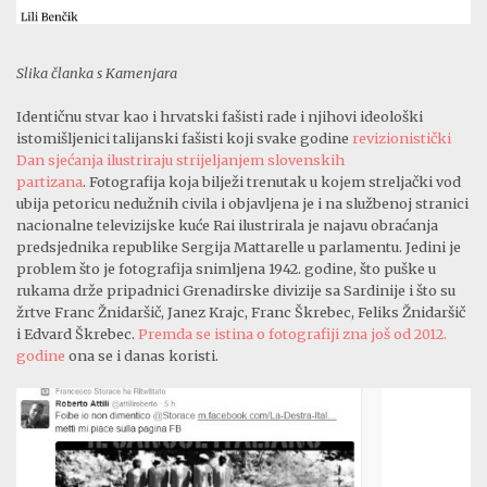
Slika članka s Kamenjara
Identičnu stvar kao i hrvatski fašisti rade i njihovi ideološki
istomišljenici talijanski fašisti koji svake godine
revizionistički
Dan sjećanja ilustriraju strijeljanjem slovenskih
partizana
. Fotografija koja bilježi trenutak u kojem streljački vod
ubija petoricu nedužnih civila i objavljena je i na službenoj stranici
nacionalne televizijske kuće Rai ilustrirala je najavu obraćanja
predsjednika republike Sergija Mattarelle u parlamentu. Jedini je
problem što je fotografija snimljena 1942. godine, što puške u
rukama drže pripadnici Grenadirske divizije sa Sardinije i što su
žrtve Franc Žnidaršič, Janez Krajc, Franc Škrebec, Feliks Žnidaršič
i Edvard Škrebec.
Premda se istina o fotografiji zna još od 2012.
godine
ona se i danas koristi.