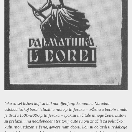
Iako su svi listovi koji su bili namijenjenji ženama u Narodno-
oslobodilačkoj borbi izlazili u malo primjeraka – »Žena u borbi« imala
je tiražu 1500–2000 primjeraka – ipak su ih čitale mnoge žene. Listovi
su prelazili i na neoslobođeni teritorij, a što su oni značili za političko i
kulturno uzdizanje žena, govore nam dopisi, koji su dolazili u redakcije