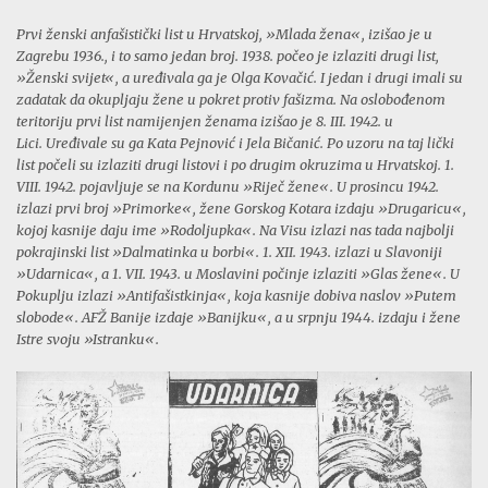
Prvi ženski anfašistički list u Hrvatskoj, »Mlada žena«, izišao je u
Zagrebu 1936., i
to samo jedan broj. 1938. počeo je izlaziti drugi list,
»Ženski svijet«, a uređivala ga
je Olga Kovačić. I jedan i drugi imali su
zadatak da okupljaju žene u pokret protiv
fašizma.
Na oslobođenom
teritoriju prvi list namijenjen ženama izišao je 8. III. 1942. u
Lici.
Uređivale su ga Kata Pejnović i Jela Bičanić. Po uzoru na taj lički
list počeli su izlaziti
drugi listovi i po drugim okruzima u Hrvatskoj. 1.
VIII. 1942. pojavljuje se na Kordunu
»Riječ žene«. U prosincu 1942.
izlazi prvi broj »Primorke«, žene Gorskog Kotara izdaju
»Drugaricu«,
kojoj kasnije daju ime »Rodoljupka«. Na Visu izlazi nas tada najbolji
pokrajinski list »Dalmatinka u borbi«. 1. XII. 1943. izlazi u Slavoniji
»Udarnica«, a 1.
VII. 1943. u Moslavini počinje izlaziti »Glas žene«. U
Pokuplju izlazi »Antifašistkinja«,
koja kasnije dobiva naslov »Putem
slobode«. AFŽ Banije izdaje »Banijku«, a u srpnju
1944. izdaju i žene
Istre svoju »Istranku«.