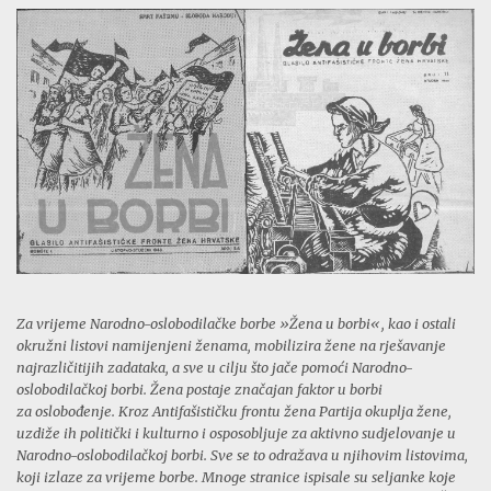
Za vrijeme Narodno-oslobodilačke borbe »Žena u borbi«, kao i ostali
okružni listovi
namijenjeni ženama, mobilizira žene na rješavanje
najrazličitijih zadataka, a sve u cilju š
to jače pomoći Narodno-
oslobodilačkoj borbi. Žena postaje značajan faktor u borbi
za
oslobođenje. Kroz Antifašističku frontu žena Partija okuplja žene,
uzdiže ih politički i
kulturno i osposobljuje za aktivno sudjelovanje u
Narodno-oslobodilačkoj borbi. Sve se
to odražava u njihovim listovima,
koji izlaze za vrijeme borbe. Mnoge stranice ispisale su
seljanke koje