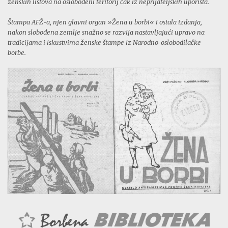
ženskih listova na oslobođeni teritorij čak iz neprijateljskih uporišta.
Štampa AFŽ-a, njen glavni organ »Žena u borbi« i ostala izdanja,
nakon slobođena zemlje snažno se razvija nastavljajući upravo na
tradicijama i iskustvima ženske štampe iz Narodno-oslobodilačke
borbe.