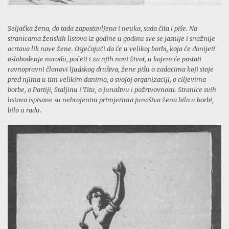
Seljačka žena, do tada zapostavljena i neuka, sada čita i piše. Na
stranicama ženskih listova iz godine u godinu sve se jasnije i snažnije
ocrtava lik nove žene. Osjećajući da će u velikoj borbi, koja će donijeti
oslobođenje narodu, početi i za njih novi život, u kojem će postati
ravnopravni članovi ljudskog društva, žene pišu o zadacima koji stoje
pred njima u tim velikim danima, o svojoj organizaciji, o ciljevima
borbe, o Partiji, Staljinu i Titu, o junaštvu i požrtvovnosti. Stranice svih
listova ispisane su nebrojenim primjerima junaštva žena bilo u borbi,
bilo u radu.