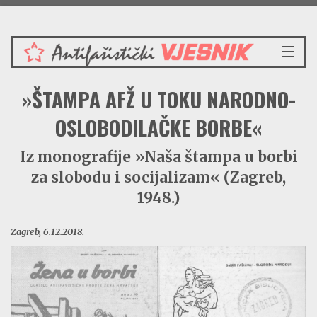
Subota 8.8.2026.
NASLOVNICA
»ŠTAMPA AFŽ U TOKU NARODNO-
VIJESTI
REDAKCIJSKI KOMENTAR
OSLOBODILAČKE BORBE«
VJESNIKOV KALENDAR
Iz monografije »Naša štampa u borbi
CRVENI ZABAVNIK
za slobodu i socijalizam« (Zagreb,
PRENOSIMO
SPOMENICI
1948.)
BORBENA BIBLIOTEKA
Zagreb, 6.12.2018.
NAŠE PJESME