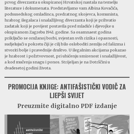
prvog diverzanta u okupiranoj Hrvatskoj nastala na temelju
literature i dokumenata. Predstavljamo vam Albina Kovačića,
podsusedskog omladinca, predratnog skojevca, komunista,
hrabrog ilegalaca i snalažljivog diverzanta koji je prihvatio
zadatak koji je povijest postavila pred mladiće i djevojke u
okupiranom Zagrebu 1941. godine. Sa osamnaest godina
priključio se oružanoj borbi, svjestan svih rizika i opasnosti,
sudjelujući u pokretu čiji je cilj bilo osloboditi zemlju od fašizma i
stvoriti bolje i pravednije društvo. U ilegalnim akcijama pokazao
je hrabrost i požrtvovnost, pri uhićenju smirenost i snalažljivost,
a kod mučenja snagu i ponos. Strijeljan je na Dotrščini u
dvadesetoj godini života.
PROMOCIJA KNJIGE: ANTIFAŠISTIČKI VODIČ ZA
LJEPŠI SVIJET
Preuzmite digitalno PDF izdanje