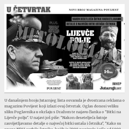
U današnjem broju Jutarnjeg lista osvanula je dvostrana reklama o
magazinu Povijest koji izlazi ovaj četvrtak. Oglas donosi veliku
sliku Poglavnika u okršaju s Dražom te najavu članka o "Bitki na
Lijevče polju". U najavi još piše: "Nakon deseteljeća šutnje
rasvijetljavamo detalje o najvećoj bitki ustaša i četnika", "Kako su
snage NDH razbile četnike, kojih je 7000 poginulo i više od 5000