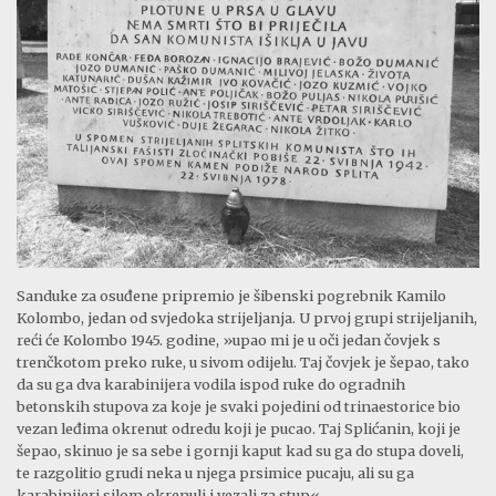
Sanduke za osuđene pripremio je šibenski pogrebnik Kamilo
Kolombo, jedan od svjedoka strijeljanja. U prvoj grupi strijeljanih,
reći će Kolombo 1945. godine, »upao mi je u oči jedan čovjek s
trenčkotom preko ruke, u sivom odijelu. Taj čovjek je šepao, tako
da su ga dva karabinijera vodila ispod ruke do ogradnih
betonskih stupova za koje je svaki pojedini od trinaestorice bio
vezan leđima okrenut odredu koji je pucao. Taj Splićanin, koji je
šepao, skinuo je sa sebe i gornji kaput kad su ga do stupa doveli,
te razgolitio grudi neka u njega prsimice pucaju, ali su ga
karabinijeri silom okrenuli i vezali za stup«