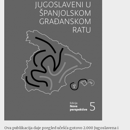
Ova publikacija daje pregled učešća gotovo 2.000 Jugoslavena i