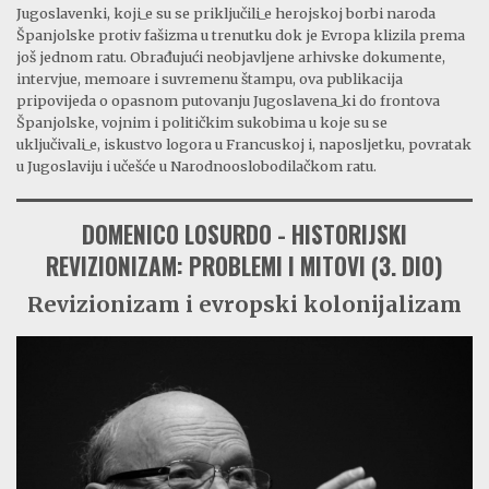
Jugoslavenki, koji_e su se priključili_e herojskoj borbi naroda
Španjolske protiv fašizma u trenutku dok je Evropa klizila prema
još jednom ratu. Obrađujući neobjavljene arhivske dokumente,
intervjue, memoare i suvremenu štampu, ova publikacija
pripovijeda o opasnom putovanju Jugoslavena_ki do frontova
Španjolske, vojnim i političkim sukobima u koje su se
uključivali_e, iskustvo logora u Francuskoj i, naposljetku, povratak
u Jugoslaviju i učešće u Narodnooslobodilačkom ratu.
DOMENICO LOSURDO - HISTORIJSKI
REVIZIONIZAM: PROBLEMI I MITOVI (3. DIO)
Revizionizam i evropski kolonijalizam