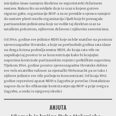
inicijalno imao namjeru direktno se suprotstaviti državnom
sustavu. Nakon što su uvidjele da je to sraz u kojem gotovo
sigurno gube, organizacije NOP-a su se povukle u sjenu u namjeri
da nastave plesti mrežu organizacija i ljudi koja bi pomagala
partizanskim jedinicama koje su vodile taj direktan sraz sa
ustaškim pokretom, njihovom državom i njihovim saveznicima.
Od 1944. godine sve jedinice NDH koje su bile matične na prostoru
sjeverozapadne Hrvatske, a koje su prethodnih godina rata slane
na druga krizna područja unutar NDH, do kraja rata više ne
napuštaju taj prostor te se koncentriraju kako bi krajnjim
naporima kontrirale partizanskim vojnim i političkim naporima.
Tijekom 1944. godine prostor sjeverozapadne Hrvatske dobiva
sve veću stratešku važnost za njemački Wehrmacht pa se tako i
njihove jedinice sve više počinju tu koncentrirati. Od kraja 1943.
godine represivni aparat NDH u Zagrebu je povećao i brutalizirao
napore da se što efikasnije kontrira utjecaju NOP-a prije svega u
Zagrebu, a onda i u njegovoj okolici.
ANJUTA