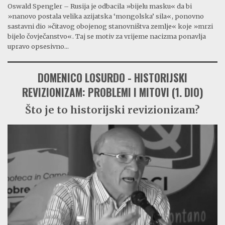
Oswald Spengler – Rusija je odbacila »bijelu masku« da bi
»nanovo postala velika azijatska ‘mongolska’ sila«, ponovno
sastavni dio »čitavog obojenog stanovništva zemlje« koje »mrzi
bijelo čovječanstvo«. Taj se motiv za vrijeme nacizma ponavlja
upravo opsesivno...
DOMENICO LOSURDO - HISTORIJSKI
REVIZIONIZAM: PROBLEMI I MITOVI (1. DIO)
Što je to historijski revizionizam?