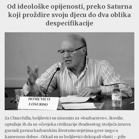
Od ideološke opijenosti, preko Saturna
koji proždire svoju djecu do dva oblika
despecifikacije
Za Churchilla, boljševici su sinonim za »barbarstvo«, štoviše,
optužuje ih da su »čovjeka civilizacije dvadesetog stoljeća iznova
gurnuli prema barbarskim životnim uvjetima gore nego u
kamenom dobu«. Otkad su se boljševici dokopali vlasti – piše