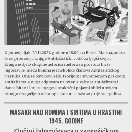
U ponedjeljak, 29.11.2021. godine u 18:00, na Botelu Marina, održat
će se promocija knjige Antifašistički vodič za ljepši svijet.
Knjiga je djelo skupine autorica i autora sa prostora bivše
Jugoslavije, među kojima je i nekoliko članova Antifašističkog
vjesnika. Ona se bavi poviješću, teorijom i suvremenom praksom
antifašizma. Knjiga odgovara na pitanje zašto je antifašizam i
danas bitan i koji su njegovi praktični pojavni oblici u svijetu
mnogo drugačijem od onog u kojem je nastao prije sto godina.
MASAKR NAD ROMIMA I SINTIMA U HRASTINI
1945. GODINE
Zločini luburićevaca u zaprešićkom