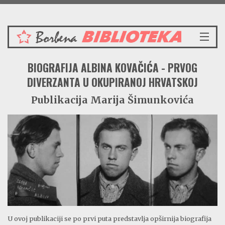
Četvrtak 6.8.2026.
NASLOVNICA
BIOGRAFIJA ALBINA KOVAČIĆA - PRVOG
VIJESTI
DIVERZANTA U OKUPIRANOJ HRVATSKOJ
REDAKCIJSKI KOMENTAR
VJESNIKOV KALENDAR
Publikacija Marija Šimunkovića
CRVENI ZABAVNIK
PRENOSIMO
SPOMENICI
BORBENA BIBLIOTEKA
NAŠE PJESME
U ovoj publikaciji se po prvi puta predstavlja opširnija biografija