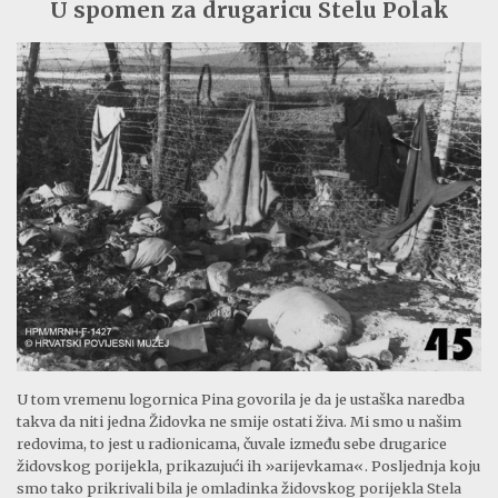
U spomen za drugaricu Stelu Polak
U tom vremenu logornica Pina govorila je da je ustaška naredba
takva da niti jedna Židovka ne smije ostati živa. Mi smo u našim
redovima, to jest u radionicama, čuvale između sebe drugarice
židovskog porijekla, prikazujući ih »arijevkama«. Posljednja koju
smo tako prikrivali bila je omladinka židovskog porijekla Stela