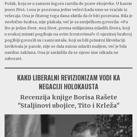
Polak, koja se u samom logoru razvila do prave skojevke. U kasnu
jesen 1944. i ona je prozvana jedne večeri kada smo se vraćale iz
vešeraja. Ona je čitavog toga dana slutila da će biti prozvana. Bila je
neobično hrabra, nije plakala, već je sa smiješkom govorila: »Pa
što je jedan život, moj život, prema milijunima mladih života, koji
u svakoj minuti pogibaju na svim frontovima!« O njezinoj hrabroj
pogibiji govorili su i sami ustaše, koji su bili prisutni likvidaciji.
Izvikivala je parole, nije se dala mirno udariti maljem, već je bila
nasilno zaklana. Ona je zaslužila da se njeno ime nikada ne
zaboravi.
KAKO LIBERALNI REVIZIONIZAM VODI KA
NEGACIJI HOLOKAUSTA
Recenzija knjige Borisa Rašete
"Staljinovi ubojice, Tito i Krleža"