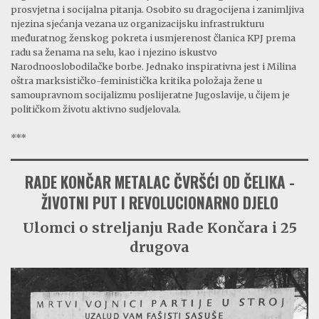
prosvjetna i socijalna pitanja. Osobito su dragocijena i zanimljiva
njezina sjećanja vezana uz organizacijsku infrastrukturu
međuratnog ženskog pokreta i usmjerenost članica KPJ prema
radu sa ženama na selu, kao i njezino iskustvo
Narodnooslobodilačke borbe. Jednako inspirativna jest i Milina
oštra marksističko-feministička kritika položaja žene u
samoupravnom socijalizmu poslijeratne Jugoslavije, u čijem je
političkom životu aktivno sudjelovala.
***
RADE KONČAR METALAC ČVRŠĆI OD ČELIKA -
ŽIVOTNI PUT I REVOLUCIONARNO DJELO
Ulomci o streljanju Rade Končara i 25
drugova