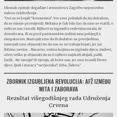
Ulomak opisuje događaje i atmosferu u Zagrebu neposredno
nakon oslobođenja:
"Oni su se bojali “komunista”. Sve smo pokušali da im dokažmo,
da se nismo promijenili. Nekima je čak bilo žao da smo se vratili, a
neki su nas i mrzili. Njihovi su izginuli u redovima ustaša, ili
domobrana, ili su pred partizanskim jedinicama pobjegli s
okupatorom. Nastojali smo da ih dodatno ne povrijedimo,
nastojali smo objasniti im da nas se ne trebaju bojati, jer mi
štitimo nevine... Naravno, onima kojima su izginula djeca, muževi,
očevi, teško je objasniti da su ti njihovi najdraži ubijali, palili,
žarili... Ne vjeruju! Ili vjeruju, ali krive nas, jer smo branili živote
djece, ljudi i staraca “nevjernika”, Srba, Židova."
ZBORNIK IZGUBLJENA REVOLUCIJA: AFŽ IZMEĐU
MITA I ZABORAVA
Rezultat višegodišnjeg rada Udruženja
Crvena