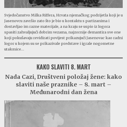
Svjedočanstvo Milka Riffera, Hrvata njemačkog podrijetla koji je u
Jasenovcu završio zato što je bio u kontaktu s partizanima i
dostavljao im razne materijale, a na kraju se uspio iz logora
spasiti zahvaljujući dobrim vezama, najzornije demantira sve one
koji pokušavaju revidirati povijest prikazujući Jasenovac kao radni
logor u kojem su se prikazivale predstave i igrale nogometne
utakmice…
KAKO SLAVITI 8. MART
Nada Cazi, Društveni položaj žene: kako
slaviti naše praznike – 8. mart –
Međunarodni dan žena