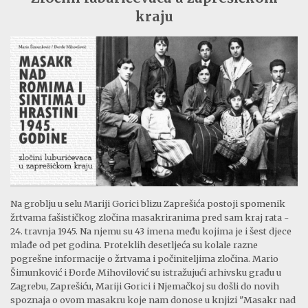
kraju
Na groblju u selu Mariji Gorici blizu Zaprešića postoji spomenik
žrtvama fašističkog zločina masakriranima pred sam kraj rata -
24. travnja 1945. Na njemu su 43 imena među kojima je i šest djece
mlađe od pet godina. Proteklih desetljeća su kolale razne
pogrešne informacije o žrtvama i počiniteljima zločina. Mario
Šimunković i Đorđe Mihovilović su istražujući arhivsku građu u
Zagrebu, Zaprešiću, Mariji Gorici i Njemačkoj su došli do novih
spoznaja o ovom masakru koje nam donose u knjizi "Masakr nad