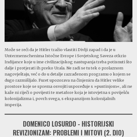
Može se reći da je Hitler tražio vlastiti Divlji zapad i da je u
Untermenschenima Istočne Evrope i Sovjetskog Saveza otkrio
Indijance koje u ime civilizacijskog nastupanja treba potisnuti što
dalje i protjerati ih preko Urala. Ne radi se tu tek o prolaznom
nagovještaju, već o do u detalje razrađenom programu o kojem se
dugo razmišljalo. Furet upozorava na činjenicu da Hitler velike
prostore koje se sprema osvojiti uspoređuje s »pustinjom«, ali ne
kaže ni riječi o povijesti te metafore koja je istovjetna s poviješću
kolonijalizma i, povrh svega, s ekspanzijom kolonijalnih
imperija.
DOMENICO LOSURDO - HISTORIJSKI
REVIZIONIZAM: PROBLEMI I MITOVI (2. DIO)