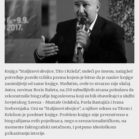
Knjiga "Staljinovi ubojice, Tito i Krleža", sudeći po imenu, naizgled
potvrđuje pravilo tržišta prema kojem je bitno da je naslov knjige
zanimljiviji od same knjige. Međutim, ovde to stvarno nije slučaj.
Autor, novinar Boris Rašeta, na 250 uzbudljivih strana pokušava da
rekonstruiše biografije Jugoslovena koji su bili obaveštajci u službi
Sovjetskog Saveza - Mustafe Golubića, Pavla Bastajića i Ivana
Srebrenjaka. Oni su "Staljinovi ubojice", a njihov odnos sa Titom i
Krležom je predmet knjige. Problem knjige nije prvenstveno u
biografijama ovih pojedinaca, nego u senzacionalističkom, na
momente faktografski netačnom, i potpuno ideološkom
prikazivanju istorije.