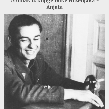
Ulomak iz knjige Đuke Hrženjaka -
Anjuta