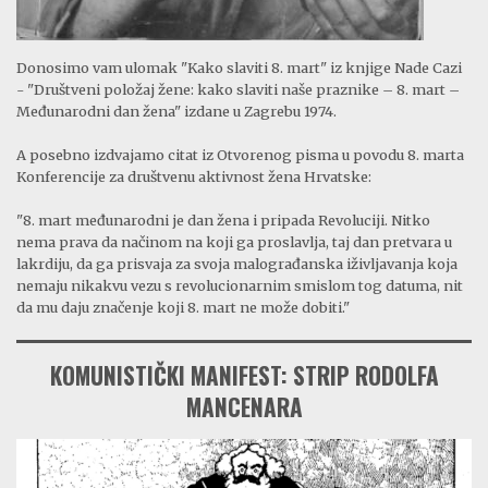
Donosimo vam ulomak "Kako slaviti 8. mart" iz knjige Nade Cazi
- "Društveni položaj žene: kako slaviti naše praznike – 8. mart –
Međunarodni dan žena" izdane u Zagrebu 1974.
A posebno izdvajamo citat iz Otvorenog pisma u povodu 8. marta
Konferencije za društvenu aktivnost žena Hrvatske:
"8. mart međunarodni je dan žena i pripada Revoluciji. Nitko
nema prava da načinom na koji ga proslavlja, taj dan pretvara u
lakrdiju, da ga prisvaja za svoja malograđanska iživljavanja koja
nemaju nikakvu vezu s revolucionarnim smislom tog datuma, nit
da mu daju značenje koji 8. mart ne može dobiti."
KOMUNISTIČKI MANIFEST: STRIP RODOLFA
MANCENARA