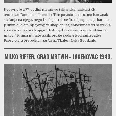
Nedavno je u 77. godini preminuo talijanski marksistički
teoretičar Domenico Losurdo. Tim povodom, ne samo kao znak
sjećanja na njega, nego i s idejom da se čitatelji upoznaje barem s
jednim dijelom njegovog velikog opusa, donosimo u tri nastavka
izvatke iz njegove knjige "Historijski revizionizam. Problemi i
mitovi". Knjiga je inače izašla prošle godine kod zagrebačke
Prosvjete, a prevoditelji su Jasna Tkalec i Luka Bogdanić.
MILKO RIFFER: GRAD MRTVIH - JASENOVAC 1943.