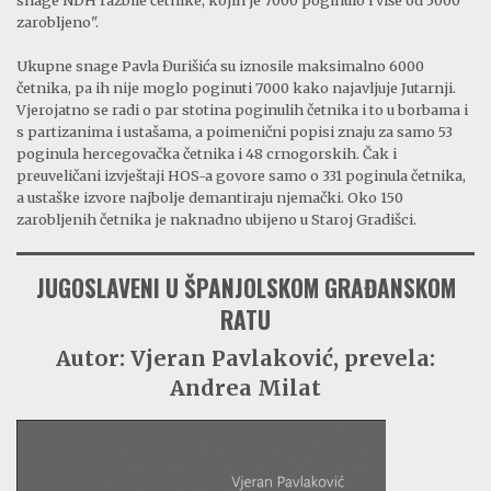
zarobljeno".
Ukupne snage Pavla Đurišića su iznosile maksimalno 6000
četnika, pa ih nije moglo poginuti 7000 kako najavljuje Jutarnji.
Vjerojatno se radi o par stotina poginulih četnika i to u borbama i
s partizanima i ustašama, a poimenični popisi znaju za samo 53
poginula hercegovačka četnika i 48 crnogorskih. Čak i
preuveličani izvještaji HOS-a govore samo o 331 poginula četnika,
a ustaške izvore najbolje demantiraju njemački. Oko 150
zarobljenih četnika je naknadno ubijeno u Staroj Gradišci.
JUGOSLAVENI U ŠPANJOLSKOM GRAĐANSKOM
RATU
Autor: Vjeran Pavlaković, prevela:
Andrea Milat