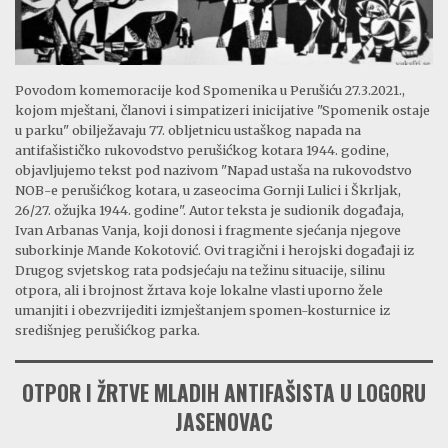
Povodom komemoracije kod Spomenika u Perušiću 27.3.2021.,
kojom mještani, članovi i simpatizeri inicijative "Spomenik ostaje
u parku" obilježavaju 77. obljetnicu ustaškog napada na
antifašističko rukovodstvo perušićkog kotara 1944. godine,
objavljujemo tekst pod nazivom "Napad ustaša na rukovodstvo
NOB-e perušićkog kotara, u zaseocima Gornji Lulici i Škrljak,
26/27. ožujka 1944. godine". Autor teksta je sudionik događaja,
Ivan Arbanas Vanja, koji donosi i fragmente sjećanja njegove
suborkinje Mande Kokotović. Ovi tragični i herojski događaji iz
Drugog svjetskog rata podsjećaju na težinu situacije, silinu
otpora, ali i brojnost žrtava koje lokalne vlasti uporno žele
umanjiti i obezvrijediti izmještanjem spomen-kosturnice iz
središnjeg perušićkog parka.
OTPOR I ŽRTVE MLADIH ANTIFAŠISTA U LOGORU
JASENOVAC