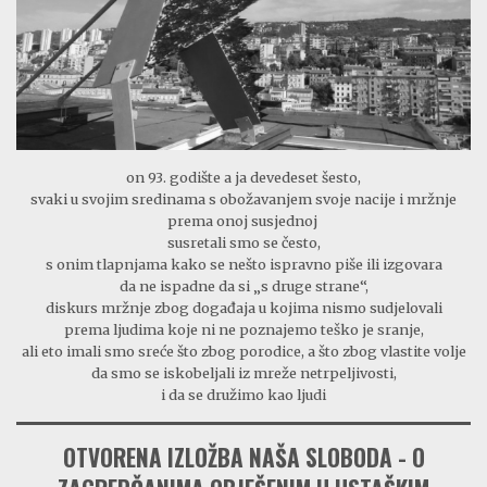
on 93. godište a ja devedeset šesto,
svaki u svojim sredinama s obožavanjem svoje nacije i mržnje
prema onoj susjednoj
susretali smo se često,
s onim tlapnjama kako se nešto ispravno piše ili izgovara
da ne ispadne da si „s druge strane“,
diskurs mržnje zbog događaja u kojima nismo sudjelovali
prema ljudima koje ni ne poznajemo teško je sranje,
ali eto imali smo sreće što zbog porodice, a što zbog vlastite volje
da smo se iskobeljali iz mreže netrpeljivosti,
i da se družimo kao ljudi
OTVORENA IZLOŽBA NAŠA SLOBODA - O