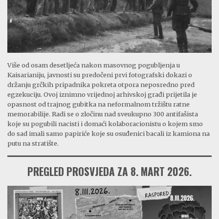
Više od osam desetljeća nakon masovnog pogubljenja u
Kaisarianiju, javnosti su predočeni prvi fotografski dokazi o
držanju grčkih pripadnika pokreta otpora neposredno pred
egzekuciju. Ovoj iznimno vrijednoj arhivskoj građi prijetila je
opasnost od trajnog gubitka na neformalnom tržištu ratne
memorabilije. Radi se o zločinu nad sveukupno 300 antifašista
koje su pogubili nacisti i domaći kolaboracionistu o kojem smo
do sad imali samo papiriće koje su osuđenici bacali iz kamiona na
putu na stratište.
PREGLED PROSVJEDA ZA 8. MART 2026.