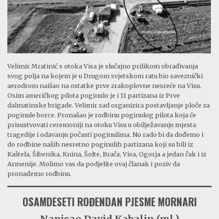
Velimir Mratinić s otoka Visa je slučajno prilikom obrađivanja
svog polja na kojem je u Drugom svjetskom ratu bio saveznički
aerodrom naišao na ostatke prve zrakoplovne nesreće na Visu.
Osim američkog pilota poginulo je i 11 partizana iz Prve
dalmatinske brigade. Velimir sad organizira postavljanje ploče za
poginule borce. Pronašao je rodbinu poginulog pilota koja će
prisustvovati ceremoniji na otoku Visu u obilježavanju mjesta
tragedije i odavanju počasti poginulima. No rado bi da dođemo i
do rodbine naših nesretno poginulih partizana koji su bili iz
Kaštela, Šibenika, Knina, Šolte, Brača, Visa, Ogorja a jedan čak i iz
Armenije. Molimo vas da podjelite ovaj članak i poziv da
pronađemo rodbinu.
OSAMDESETI ROĐENDAN PJESME MORNARI