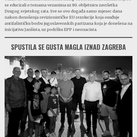
se educirali o temama vezanima uz 80. obljetnicu završetka
Drugog svjetskog rata. Sve se ovo događa samo mjesec dana
nakon donošenja revizionističke EU rezolucije koja osuđuje
antifašističku borbu jugoslavenskih partizana koja je donešena na
inicijativu Janšista, uz podršku EPP i neonacista.
SPUSTILA SE GUSTA MAGLA IZNAD ZAGREBA