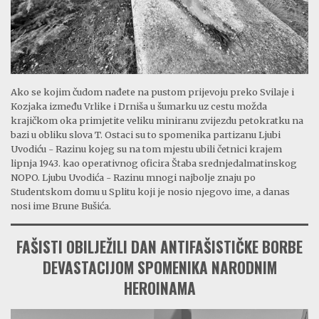
Ako se kojim čudom nađete na pustom prijevoju preko Svilaje i
Kozjaka između Vrlike i Drniša u šumarku uz cestu možda
krajičkom oka primjetite veliku miniranu zvijezdu petokratku na
bazi u obliku slova T. Ostaci su to spomenika partizanu Ljubi
Uvodiću - Razinu kojeg su na tom mjestu ubili četnici krajem
lipnja 1943. kao operativnog oficira Štaba srednjedalmatinskog
NOPO. Ljubu Uvodića - Razinu mnogi najbolje znaju po
Studentskom domu u Splitu koji je nosio njegovo ime, a danas
nosi ime Brune Bušića.
FAŠISTI OBILJEŽILI DAN ANTIFAŠISTIČKE BORBE
DEVASTACIJOM SPOMENIKA NARODNIM
HEROINAMA