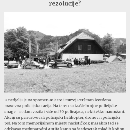
rezolucije?
U nedjelju je na spomen‑mjesto i muzej Peršman izvedena
masovna policijska racija. Na teren su izašle brojne policijske
snage - sedam vozila i više od 30 policajaca, neki teško naoružani.
Akciji su prisustvovali policijski helikopter, dronovi i policijski
psi. Na tom memorijalnom mjestu nacističkog masakra tad se
održavao međunarodni Antifa kamp sa šesdesetak mladih koji su