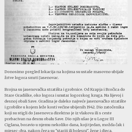
Donosimo pregled lokacija na kojima su ustaše masovno ubijale
žrtve logora smrti Jasenovac.
Brojna su jasenovačka stratišta i grobnice. Od Krapja i Bročica do
Stare Gradiške, oko logora i unutar logorskog kruga. Na lijevoj i
desnoj obali Save. Gradina je daleko najveće jasenovačko stratište
i grobište u kojem leže kosti većine ubijenih 1942. Dio zatočenika
koji su stigli do Jasenovca direktno je iz vlakova ili s ceste
prebacivan na desnu obalu Save. Dio njih ušao je u Logor III
Ciglana, boravio u njemu nekoliko dana, koji tjedan, možda čak i
mjesec-dva, nakon čega su "stariji ili bolesni", žene i djeca,