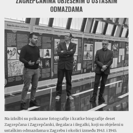
ZAGREPČANIMA OBJEŠENIM U USTAŠKIM
ODMAZDAMA
Na izložbi su prikazane fotografije i kratke biografije deset
Zagrepčana i Zagrepčanki, ilegalaca i ilegalki, koji su obješeni u
ustaškim odmazdama u Zagrebu i okolici između 1943. i 1945.