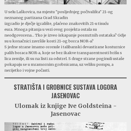
U selu Laškovica, na mjestu "posljednjeg počivališta" 21-og
neznanog partizana Grad Skradin
izgradio je dječje igralište, plaćeno znakovitih 21-u tisuću
eura. Mnoga pitanja u vezi ovog projekta ostala su
neodgovorena... Tko je izveo iskapanje posmrtnih ostataka? Gdje
su u konačnici završile kosti 21-og borca NOR-a?
S jedne strane imamo oronule i talibanski devastirane kosturnice
palih boraca NOR-a, koje se bez ikakve transparentnosti brišu s
lica zemlje, ili su na listi za odstrel. S druge strane poginuli ustaše
pokapaju se u mramornim grobnicama, uz veliku pompu, a
nerijetko i vojne počasti.
STRATIŠTA I GROBNICE SUSTAVA LOGORA
JASENOVAC
Ulomak iz knjige Ive Goldsteina -
Jasenovac