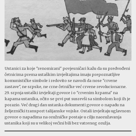
Ustanici za koje "renomirani" povjesničari kažu da su predvođeni
četnicima prema ustaškim izvještajima imaju prepoznatljive
komunističke simbole i redovito se navodi da nose "crvene
zastave", ne srpske, ne crne četničke već crvene revolucionarne.
29. srpnja ustaški izvještaji govore i o "crvenim krpama" na
kapama ustanika, očito se prvi put susrevši sa simbolom koji ih je
porazio. Već drugi dan ustanka dokumenti govore o napadu na
željeznički transport talijanske vojske. Ostali izvještaju uglavnom
govore o napadima na oružničke postaje u cilju naoružavanja
ustanika koji su u velikoj većini bili bez vatrenog oružja.