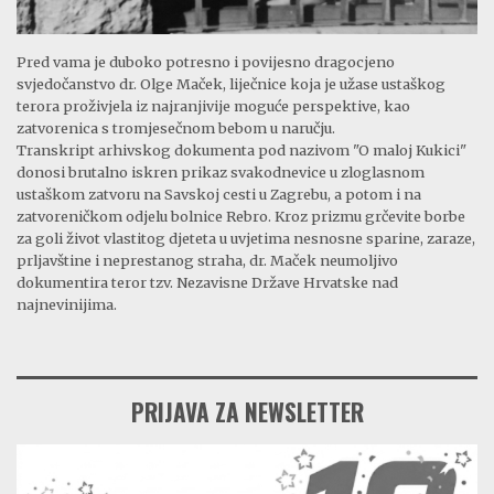
Pred vama je duboko potresno i povijesno dragocjeno
svjedočanstvo dr. Olge Maček, liječnice koja je užase ustaškog
terora proživjela iz najranjivije moguće perspektive, kao
zatvorenica s tromjesečnom bebom u naručju.
Transkript arhivskog dokumenta pod nazivom "O maloj Kukici"
donosi brutalno iskren prikaz svakodnevice u zloglasnom
ustaškom zatvoru na Savskoj cesti u Zagrebu, a potom i na
zatvoreničkom odjelu bolnice Rebro. Kroz prizmu grčevite borbe
za goli život vlastitog djeteta u uvjetima nesnosne sparine, zaraze,
prljavštine i neprestanog straha, dr. Maček neumoljivo
dokumentira teror tzv. Nezavisne Države Hrvatske nad
najnevinijima.
PRIJAVA ZA NEWSLETTER