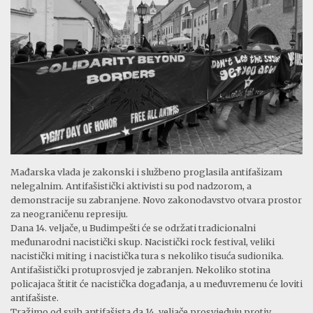
Mađarska vlada je zakonski i službeno proglasila antifašizam
nelegalnim. Antifašistički aktivisti su pod nadzorom, a
demonstracije su zabranjene. Novo zakonodavstvo otvara prostor
za neograničenu represiju.
Dana 14. veljače, u Budimpešti će se održati tradicionalni
međunarodni nacistički skup. Nacistički rock festival, veliki
nacistički miting i nacistička tura s nekoliko tisuća sudionika.
Antifašistički protuprosvjed je zabranjen. Nekoliko stotina
policajaca štitit će nacistička događanja, a u međuvremenu će loviti
antifašiste.
Tražimo od svih antifašista da 14. veljače prosvjeduju protiv