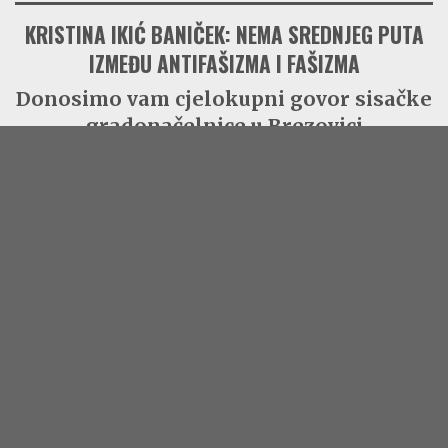
KRISTINA IKIĆ BANIČEK: NEMA SREDNJEG PUTA
IZMEĐU ANTIFAŠIZMA I FAŠIZMA
Donosimo vam cjelokupni govor sisačke
gradonačelnice u Brezovici
Donosimo tekst govora gradonačelnice Siska, Kristine Ikić
Baniček sa obilježavanja Dana antifašističke borbe u šumi