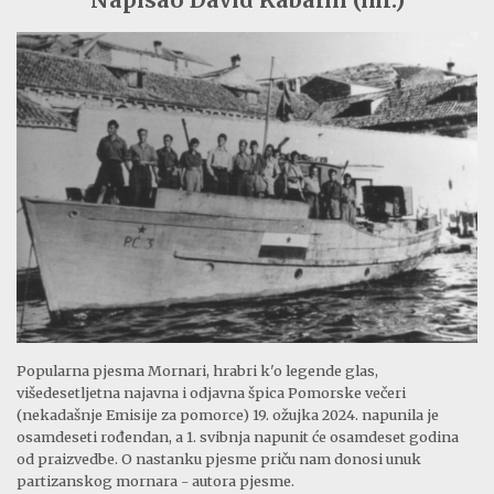
Napisao David Kabalin (ml.)
Popularna pjesma Mornari, hrabri k'o legende glas,
višedesetljetna najavna i odjavna špica Pomorske večeri
(nekadašnje Emisije za pomorce) 19. ožujka 2024. napunila je
osamdeseti rođendan, a 1. svibnja napunit će osamdeset godina
od praizvedbe. O nastanku pjesme priču nam donosi unuk
partizanskog mornara - autora pjesme.