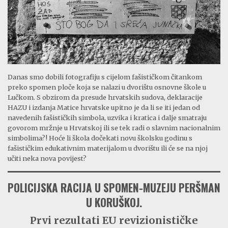
Danas smo dobili fotografiju s cijelom fašističkom čitankom
preko spomen ploče koja se nalazi u dvorištu osnovne škole u
Lučkom. S obzirom da presude hrvatskih sudova, deklaracije
HAZU i izdanja Matice hrvatske upitno je da li se iti jedan od
navedenih fašističkih simbola, uzvika i kratica i dalje smatraju
govorom mržnje u Hrvatskoj ili se tek radi o slavnim nacionalnim
simbolima?! Hoće li škola dočekati novu školsku godinu s
fašističkim edukativnim materijalom u dvorištu ili će se na njoj
učiti neka nova povijest?
POLICIJSKA RACIJA U SPOMEN-MUZEJU PERŠMAN
U KORUŠKOJ.
Prvi rezultati EU revizionističke