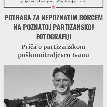
prvi puta objavljena upravo na Vjesnikovoj naslovnici
BORBENA BIBLIOTEKA
NAŠE PJESME
POTRAGA ZA NEPOZNATIM BORCEM
NA POZNATOJ PARTIZANSKOJ
FOTOGRAFIJI
Priča o partizanskom
puškomitraljescu Ivanu