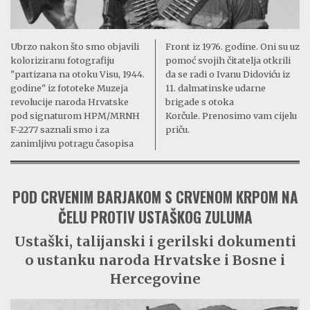
Ubrzo nakon što smo objavili
Front iz 1976. godine. Oni su uz
koloriziranu fotografiju
pomoć svojih čitatelja otkrili
"partizana na otoku Visu, 1944.
da se radi o Ivanu Didoviću iz
godine" iz fototeke Muzeja
11. dalmatinske udarne
revolucije naroda Hrvatske
brigade s otoka
pod signaturom HPM/MRNH
Korčule. Prenosimo vam cijelu
F-2277 saznali smo i za
priču.
zanimljivu potragu časopisa
POD CRVENIM BARJAKOM S CRVENOM KRPOM NA
ČELU PROTIV USTAŠKOG ZULUMA
Ustaški, talijanski i gerilski dokumenti
o ustanku naroda Hrvatske i Bosne i
Hercegovine