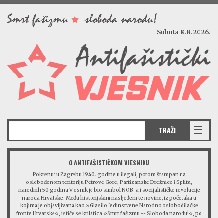
Subota 8.8.2026.
VIJESTI
REDAKCIJSKI KOMENTAR
O ANTIFAŠISTIČKOM VJESNIKU
VJESNIKOV KALENDAR
Pokrenut u Zagrebu 1940. godine u ilegali, potom štampan na
oslobođenom teritoriju Petrove Gore, Partizanske Drežnice i Splita,
CRVENI ZABAVNIK
narednih 50 godina Vjesnik je bio simbol NOB-a i socijalističke revolucije
narodā Hrvatske. Među historijskim nasljeđem te novine, iz početaka u
PRENOSIMO
kojima je objavljivana kao »Glasilo Jedinstvene Narodno oslobodilačke
fronte Hrvatske«, ističe se krilatica »Smrt fašizmu -- Sloboda narodu!«, po
SPOMENICI