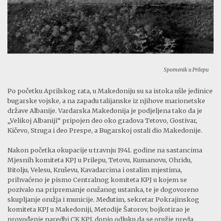
Spomenik u Prilepu
Po početku Aprilskog rata, u Makedoniju su sa istoka ušle jedinice
bugarske vojske, a na zapadu talijanske iz njihove marionetske
države Albanije. Vardarska Makedonija je podjeljena tako da je
„Velikoj Albaniji“ pripojen deo oko gradova Tetovo, Gostivar,
Kičevo, Struga i deo Prespe, a Bugarskoj ostali dio Makedonije.
Nakon početka okupacije u travnju 1941. godine na sastancima
Mjesnih komiteta KPJ u Prilepu, Tetovu, Kumanovu, Ohridu,
Bitolju, Velesu, Kruševu, Kavadarcima i ostalim mjestima,
prihvaćeno je pismo Centralnog komiteta KPJ u kojem se
pozivalo na pripremanje oružanog ustanka, te je dogovoreno
skupljanje oružja i municije. Međutim, sekretar Pokrajinskog
komiteta KPJ u Makedoniji, Metodije Šatorov, bojkotirao je
provođenje naredbi CK KPJ, donio odluku da se oružje preda