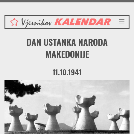
Subota 8.8.2026.
NASLOVNICA
DAN USTANKA NARODA
VIJESTI
REDAKCIJSKI KOMENTAR
MAKEDONIJE
VJESNIKOV KALENDAR
CRVENI ZABAVNIK
11.10.1941
PRENOSIMO
SPOMENICI
BORBENA BIBLIOTEKA
NAŠE PJESME