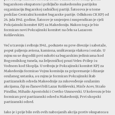
bugarskom okupatoru i priključio makedonsku partijsku
organizaciju Bugarskoj radničkoj partiji. Šatorova je u tome
podržao Centralni komitet bugarske partije. Odlukom CK KPJ od
24. jula 1941. godine, Šatorov je smjenjen i suspendiran je cjeli
Pokrjainski komitet KPJ za Makedoniju. Nakon toga je bio
formiran novi Pokrajinski komitet na čelu sa Lazarom
Koliševskim.
Već u travnju i svibnju 1941., poduzete su prve divezije i sabotaže,
poput paljenja aviona, kamiona, uništavanja vlakova i ostalo. U
rujnu su se dogodili prvi sukobi sa bugarskim jedinicama kod
Bogomilskog tunela, na željezničkoj pruzi Veles-Prilep i u
Vodnom kod Skoplja. U svibnju je Pokrajinski komitet KPJ za
Makedoniju formirao Vojnu komisiju za pripremanje i dizanje
oružanog ustanka, a u rujnu je formiran Pokrajinski štab
partizanskih odreda Makeodnije za rukovođenje oružanim
akcijama, čiji su članovi bili Lazar Koliševski, Mirče Acev, Strašo
Pindžur, Mihailo Apostolski i Cvetko Uzunovski. U kolovozu je bio
formiran prvi partizanski odred u Makedoniji, Prvi skopski
partizanski odred.
Iako je i prije bilo svih ovih nabrojanih akcija protiv okupatora u