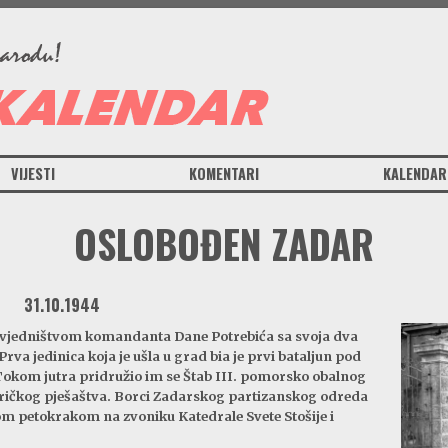
VIJESTI
KOMENTARI
KALENDAR
OSLOBOĐEN ZADAR
31.10.1944
ovjedništvom komandanta Dane Potrebića sa svoja dva
Prva jedinica koja je ušla u grad bia je prvi bataljun pod
kom jutra pridružio im se Štab III. pomorsko obalnog
ričkog pješaštva. Borci Zadarskog partizanskog odreda
dom petokrakom na zvoniku Katedrale Svete Stošije i