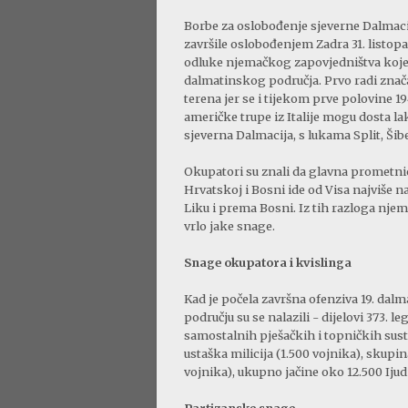
Borbe za oslobođenje sjeverne Dalmacije 
završile oslobođenjem Zadra 31. listopa
odluke njemačkog zapovjedništva koje j
dalmatinskog područja. Prvo radi znača
terena jer se i tijekom prve polovine 
američke trupe iz Italije mogu dosta lako
sjeverna Dalmacija, s lukama Split, Šibe
Okupatori su znali da glavna prometnic
Hrvatskoj i Bosni ide od Visa najviše 
Liku i prema Bosni. Iz tih razloga njem
vrlo jake snage.
Snage okupatora i kvislinga
Kad je počela završna ofenziva 19. dal
području su se nalazili - dijelovi 373. le
samostalnih pješačkih i topničkih susta
ustaška milicija (1.500 vojnika), skupin
vojnika), ukupno jačine oko 12.500 Ijud
Partizanske snage