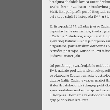
bataljuna obalskih lovaca «Brandenbu
«Schecker» iz Zadra su se brodovima povu
30/31. listopad prošli pored Biograda 
svi skupa stigli 31. listopada 1944. u Ši
31. listopada 1944. u Zadar je ušao Zad
uspostavljanje normalnog života u gradu
u Zadar je 2. studenog stigao i štab I
sjevernoj Dalmaciji koju je potpuno sa
brigadama, partizanskim odredima i p
četničke postrojbe, Mussolinijevi fašis
ljudstvu i materijalu.
Od posebnog je značenja bilo oslobođenje
1943. nalazio pod talijanskom okupacijo
su okupaciju Zadra njemačke postrojbe,
države Italije. Zadar je vraćen matici H
štaba Hrvatske, onda i drugog političk
sjevernodalmatinske divizije, osloncem 
8. korpusa u borbama za oslobođenje Kni
gdje je dočekala kraj rata.