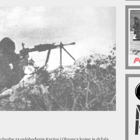
borbe za oslobođenje Karina i Obrovca kojeg je držala