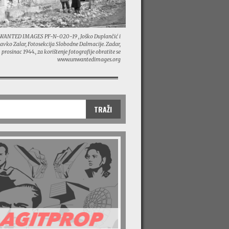
ANTED IMAGES PF-N-020-19 , Joško Duplančić i
lavko Zalar, Fotosekcija Slobodne Dalmacije. Zadar,
prosinac 1944., za korištenje fotografije obratite se
www.unwantedimages.org