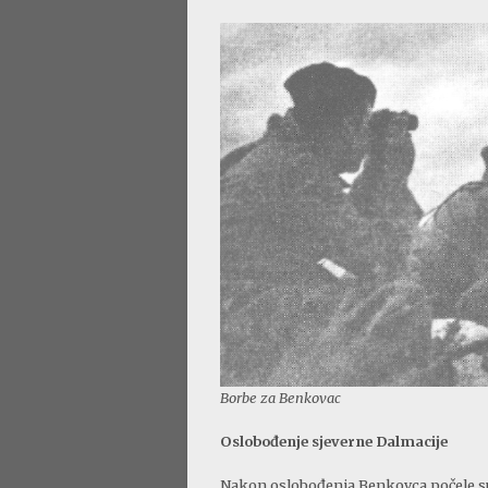
Borbe za Benkovac
Oslobođenje sjeverne Dalmacije
Nakon oslobođenja Benkovca počele su 