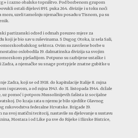
rg» i razno obalsko topništvo. Pod borbenom grupom
kli ostali dijelovi 891. puka 264. divizije i u toku noći
na moru, uzeli tamošnju njemačku posadu u Tisnom, pa su
benik.
arski partizanski odred i odmah preuzeo mjere za
 koji je bio sav u ruševinama. S Dugog Otoka, iz sela Sali,
II. pomorskoobalskog sektora. Ovim su završene borbe u
mostalno oslobodila 19. dalmatinska divizija sa svojim
omorskom pješadijom. Potpuno su razbijene ustaške i
ti Zadra, a njemačke su snage pretrpjele znatne gubitke u
 Zadra, koji se od 1918. do kapitulacije Italije 8. rujna
m i upravom, a od rujna 1943. do 31. listopada 1944. držale
 uz pomoć i potporu Mussolinijevih fašista iz socijalne
rvatskoj. Do kraja rata u njemu je bilo sjedište Glavnog
og rukovodstva federalne Hrvatske. Brigade 19.
na svoj matični teritorij, nastavile su djelovanje u sustavu
na, Mostara i od Like pa sve do Rijeke i Ilirske Bistrice,