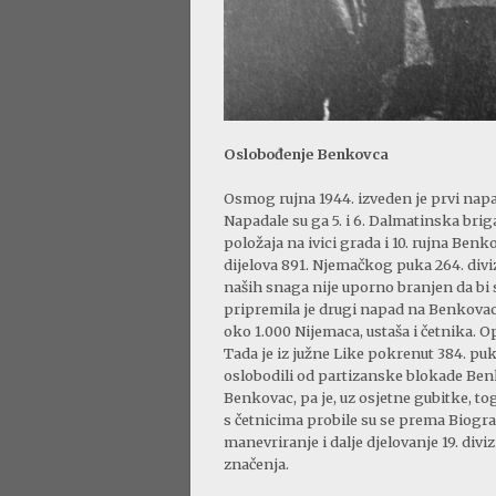
Oslobođenje Benkovca
Osmog rujna 1944. izveden je prvi nap
Napadale su ga 5. i 6. Dalmatinska brig
položaja na ivici grada i 10. rujna Benk
dijelova 891. Njemačkog puka 264. divizi
naših snaga nije uporno branjen da bi s
pripremila je drugi napad na Benkovac
oko 1.000 Nijemaca, ustaša i četnika. Op
Tada je iz južne Like pokrenut 384. puk 3
oslobodili od partizanske blokade Ben
Benkovac, pa je, uz osjetne gubitke, t
s četnicima probile su se prema Biog
manevriranje i dalje djelovanje 19. divi
značenja.