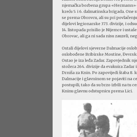
njemačka borbena grupa «Hermann» (čin
kreću 5. i 6. dalmatinska brigada. One s
se prema Obrovcu, ali su pri povlačenju 
dijelovi legionarske 373. divizije, i o
14. listopada prisilio je Nijemce i ustaše
Obrovac, ali ga ni sada nisu zauzeli, n
Ostali dijelovi sjeverne Dalmacije oslob
oslobođene Bribirske Mostine, Đevrske i
Ostao je iza leđa Zadar. Zapovjednik nj
stožera 264. divizije da evakuira Zadar 
Drniša za Knin. Po zapovijedi štaba 8. k
Dalmacije i glavninom se pojaviti na c
postupili, tako da su brzo izbili na tu 
Kninu glavnu odstupnicu prema Lici.