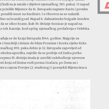
ili su je ustaše i dijelovi njemačkog 383. puka). U napad
u prisilile Nijemce da 14. listopada napuste Karin i povuku
porušili most na Karišnici. I u Obrovcu su se nalazili
dsudno su branili grad. Napad 6. dalmatinske brigade izveden
 da se oštro brane, štab 19. divizije forsirao je napad na
ego tek kasnije, kod općeg njemačkog povlačenja s Velebita.
ađaju se do kraja listopada 1944. godine. Najprije su
 Smrdelji i dolaze do blizu Promine i korita rijeke Krke.
emačkog 891. puka dobio je 12. listopada zapovijed od
i okolna uporišta, najviše da se probije od Zadra preko
orpusa 19. divizija imala je završiti oslobođenje sjeverne
esti koja od Knina vodi prema Gračacu, po čemu su i
cestu u rajonu Prevjes (2. studenog) i presjekli Nijemcima u