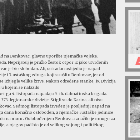
ad na Benkovac, glavno uporište njemačke vojske.
ada. Neprijatelj je pružio žestok otpor iz jako utvrđenih
ovac je bio slobodan. Ali, sutradan uslijedio je napad
je i 7. ustaškog zdruga koji su ušli u Benkovac, jer od
e izbjegle velike žrtve. Nakon određene stanke, 19. Divizija
 u kojem se nalazilo
et ga 4. listopada napadaju 5. i 6. dalmatinska brigada.
73. legionarske divizije. Stigli su do Karina, ali nisu
kovac. Sedmog listopada izveden je posljednji napad na
oga dana konačno oslobođen, a njemačke i ustaške jedinice
radu na moru . Oslobođenjem Benkovca značilo je mnogo za
zije, a njegov pad bio je od velikog vojnog i političkog