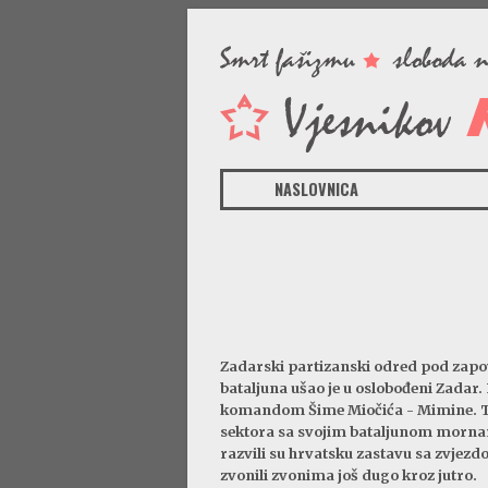
NASLOVNICA
Zadarski partizanski odred pod zap
bataljuna ušao je u oslobođeni Zadar. 
komandom Šime Miočića - Mimine. To
sektora sa svojim bataljunom morna
razvili su hrvatsku zastavu sa zvjez
zvonili zvonima još dugo kroz jutro.