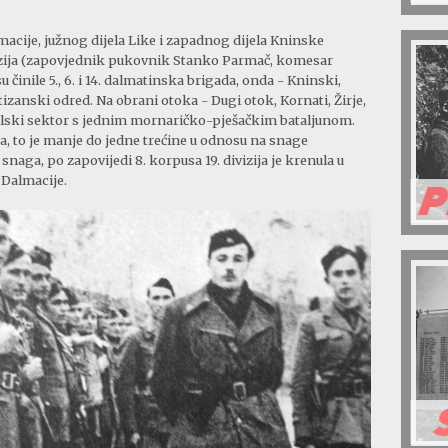
acije, južnog dijela Like i zapadnog dijela Kninske
ivizija (zapovjednik pukovnik Stanko Parmač, komesar
činile 5., 6. i 14. dalmatinska brigada, onda - Kninski,
izanski odred. Na obrani otoka - Dugi otok, Kornati, Žirje,
balski sektor s jednim mornaričko-pješačkim bataljunom.
aca, to je manje do jedne trećine u odnosu na snage
snaga, po zapovijedi 8. korpusa 19. divizija je krenula u
 Dalmacije.