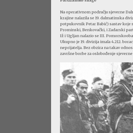
Na operativnom području sjeverne Dalm
krajine nalazila se 19. dalmatinska d
potpukovnik Petar Babić) sastav koje su 
Prominski, Benkovački, i Zadarski part
Iž i Ugljan nalazio se III. Pomorskoo
Ukupno je 19. divizija imala 4.212. bor
neprijatelja. Bez obzira na takav odnos 
završne borbe za oslobođenje sjeverne