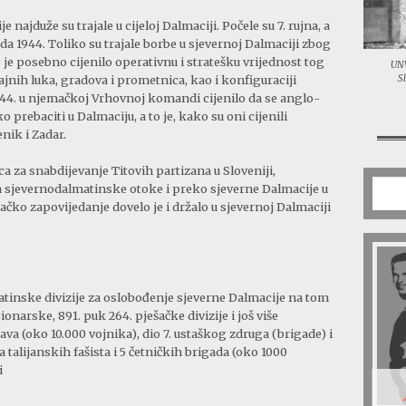
najduže su trajale u cijeloj Dalmaciji. Počele su 7. rujna, a
da 1944. Toliko su trajale borbe u sjevernoj Dalmaciji zbog
e posebno cijenilo operativnu i stratešku vrijednost tog
UNW
jnih luka, gradova i prometnica, kao i konfiguraciji
S
1944. u njemačkoj Vrhovnoj komandi cijenilo da se anglo-
 prebaciti u Dalmaciju, a to je, kako su oni cijenili
nik i Zadar.
a za snabdijevanje Titovih partizana u Sloveniji,
na sjevernodalmatinske otoke i preko sjeverne Dalmacije u
ačko zapovijedanje dovelo je i držalo u sjevernoj Dalmaciji
matinske divizije za oslobođenje sjeverne Dalmacije na tom
gionarske, 891. puk 264. pješačke divizije i još više
va (oko 10.000 vojnika), dio 7. ustaškog zdruga (brigade) i
a talijanskih fašista i 5 četničkih brigada (oko 1000
i