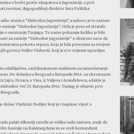
ira o borbi protiv okupatora u Jugoslaviji, a prvi
ati novinar, dugogodišnji direktor lista Politika.
radio-stanica “Slobodna Jugoslavija”, a uskoro je to saznao
sve emisije “Slobodne Jugoslavije”, i bila je prva od stranih
iju o osnivanju Tanjuga. To samo pokazuje koliko je bilo
osti za emisije “Slobodne Jugoslavije” s obzirom na to da
u stanicama pokreta otpora, koja je bila povezana sa svojom
ih govora Veljko Vlahović, koji je u to vrijeme upravljao
enim odašiljačem, rasklimatanom mašinom za umnožavanje
nom. Do dolaska u Beograd u listopadu 1944. sa skromnom
 Jajca, Drvara, s Visa, iz Valjeva i Aranđelovca, odakle je
oslobođen. Već 25. listopada 1944. Tanjug je objavio prvi
 Beogradu.
 došao Vladimir Dedijer koji je i napisao vijest o
ada palati Albaniji razvila se velika naša zastava, znak da
 nešto kasnije na Kalemegdanu su se sreli komandant
 oslobođenju Beograda general-lajtnant Žurkov i komandant