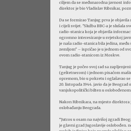
ciljem da se međunarodna javnost inform
direktor je bio Vladislav Ribnikar, pozn
Da se formirao Tanjug prva je objavila 
i cijeli svijet. "Služba BBC-a je slušala 
radio-stanica koja je objavila informac
ogromno interesiranje u svjetskoj javn
je naša radio-stanica bila jedina, međ
zemljom" – ispričao je u jednom od svoj
ovom radio-stanicom iz Moskve.
Tanjug je počeo svoj rad sa zapljenj
(geštetnerom) i jednom pisaćom maši
opremom, bio u pokretu i oglašavao se iz
20. listopada 1944. javio da je Beograd 
vanjskopolitički bilten u oslobođenom
Nakon Ribnikara, na mjesto direktora je
oslobađanju Beograda.
“Jutros u osam na najvišoj zgradi Beogr
je glavni grad Jugoslavije oslobođen.
ruskih jedinica koje su uzele učešća u