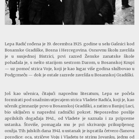
Lepa Radić rođena je 19. decembra 1925. godine u selu
Gašnici
kod
Bosanske Gradiške, Bosna i Hercegovina. Osnovnu školu završila
je u susjednoj Bistrici, prvi razred Ženske zanatske škole
pohađala je, s nešto starijom sestrom Darom, u Bosanskoj Krupi
— uz pomoć strica Voje, koji je kao lugar više godina službovao u
Podgrmeču — dok je ostale razrede završila u Bosanskoj Gradiški.
Još kao učenica, čitajući naprednu literaturu, Lepa se počela
formirati pod snažnim utjecajem strica Vladete Radića, koji je, kao
učenik gimnazije prvo u Bosanskoj Gradiški, a zatim u Banjoj Luci,
bio uključen u napredni radnički pokret. Neposredno poslije
aprilskih događaja 1941., od Vladete je saznala i za pripreme
ustanka. Štoviše, pomagala mu je pri skrivanju prikupljenog
oružja. Tih
julskih
dana 1941. u ustanak je ispratila četvero članova
porodice: oca, stričeve Voju i Vladetu te strinu Jovanku, jednu od