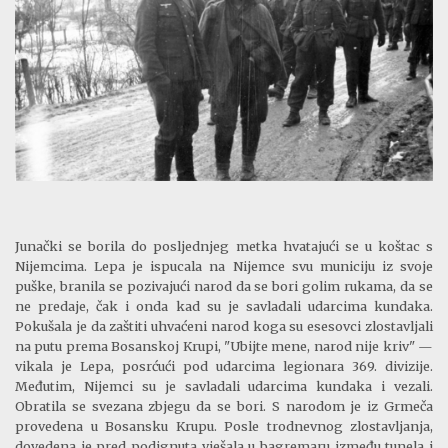
Junački se borila do posljednjeg metka hvatajući se u koštac s
Nijemcima. Lepa je ispucala na Nijemce svu municiju iz svoje
puške, branila se pozivajući narod da se bori golim rukama, da se
ne predaje, čak i onda kad su je savladali udarcima kundaka.
Pokušala je da zaštiti uhvaćeni narod koga su esesovci zlostavljali
na putu prema Bosanskoj Krupi, "Ubijte mene, narod nije kriv" —
vikala je Lepa, posrćući pod udarcima legionara 369. divizije.
Međutim, Nijemci su je savladali udarcima kundaka i vezali.
Obratila se svezana zbjegu da se bori. S narodom je iz Grmeča
provedena u Bosansku Krupu.
Posle
trodnevnog zlostavljanja,
dovedena je pred podignuta vješala u
bagremaru
između tunela i