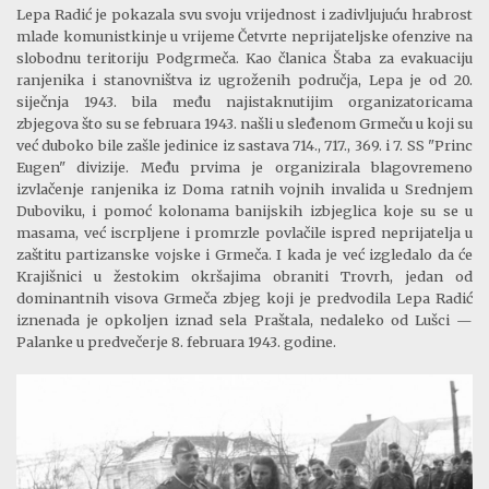
Lepa Radić je pokazala svu svoju vrijednost i zadivljujuću hrabrost
mlade komunistkinje u vrijeme Četvrte neprijateljske ofenzive na
slobodnu teritoriju Podgrmeča. Kao članica Štaba za evakuaciju
ranjenika i stanovništva iz ugroženih područja, Lepa je od 20.
siječnja 1943. bila među najistaknutijim organizatoricama
zbjegova što su se februara 1943. našli u sleđenom Grmeču u koji su
već duboko bile zašle jedinice iz sastava 714., 717., 369. i 7. SS "Princ
Eugen" divizije. Među prvima je organizirala blagovremeno
izvlačenje ranjenika iz Doma ratnih vojnih invalida u Srednjem
Duboviku, i pomoć kolonama banijskih izbjeglica koje su se u
masama, već iscrpljene i promrzle povlačile ispred neprijatelja u
zaštitu partizanske vojske i Grmeča. I kada je već izgledalo da će
Krajišnici u žestokim okršajima obraniti Trovrh, jedan od
dominantnih visova Grmeča zbjeg koji je predvodila Lepa Radić
iznenada je opkoljen iznad sela Praštala, nedaleko od
Lušci
—
Palanke u predvečerje 8. februara 1943. godine.