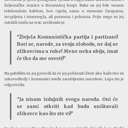
željezničke stanice u Bosanskoj Krupi. Ruke su joj bile vezane
telefonskim kablom, bez cipela, samo u vunenim čarapama,
iscrpljena i iznemogla, ali ponosna i prkosna. Prije nego su joj
natakli omču na vrat, uzviknula je:
"Živjela Komunistička partija i partizani!
Bori se, narode, za svoju slobodu, ne daj se
zlikovcima u ruke! Mene neka ubiju, imat
će tko da me osveti!"
Na gubilištu su joj govorili da će joj pokloniti život ako kaže tko su
rukovoditelji i komunisti među zarobljenim narodom. Lepa im je
odgovorila:
"Ja nisam izdajnik svoga naroda. Oni će
se sami otkriti kad budu uništavali
zlikovce kao što ste vi!"