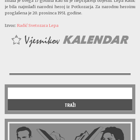
Imala je svega 17 godina kad su je neprijatelji objesili. Lepa Radić
je bila najmlađi narodni heroj iz Potkozarja. Za narodnu heroinu
proglašena je 20. prosinca 1951. godine.
Izvor:
Radić Svetozara Lepa