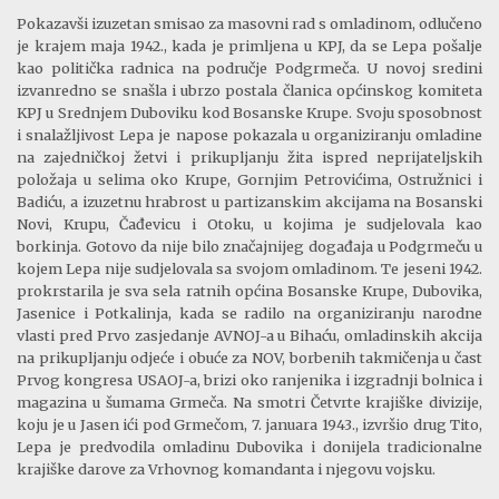
Pokazavši izuzetan smisao za masovni rad s omladinom, odlučeno
je krajem maja 1942., kada je primljena u KPJ, da se Lepa pošalje
kao politička radnica na područje Podgrmeča. U novoj sredini
izvanredno se snašla i ubrzo postala članica općinskog komiteta
KPJ u Srednjem Duboviku kod Bosanske Krupe. Svoju sposobnost
i snalažljivost Lepa je napose pokazala u organiziranju omladine
na zajedničkoj žetvi i prikupljanju žita ispred neprijateljskih
položaja u selima oko Krupe, Gornjim Petrovićima, Ostružnici i
Badiću, a izuzetnu hrabrost u partizanskim akcijama na Bosanski
Novi, Krupu,
Čađevicu
i Otoku, u kojima je sudjelovala kao
borkinja. Gotovo da nije bilo značajnijeg događaja u Podgrmeču u
kojem Lepa nije sudjelovala sa svojom omladinom. Te jeseni 1942.
prokrstarila
je sva sela ratnih općina Bosanske Krupe, Dubovika,
Jasenice i
Potkalinja
, kada se radilo na organiziranju narodne
vlasti pred Prvo zasjedanje AVNOJ-a u Bihaću, omladinskih akcija
na prikupljanju odjeće i obuće za NOV, borbenih takmičenja u čast
Prvog kongresa
USAOJ
-a, brizi oko ranjenika i izgradnji bolnica i
magazina u šumama Grmeča. Na smotri Četvrte krajiške divizije,
koju je u Jasen ići pod Grmečom, 7. januara 1943., izvršio drug Tito,
Lepa je predvodila omladinu Dubovika i donijela tradicionalne
krajiške darove za Vrhovnog komandanta i njegovu vojsku.