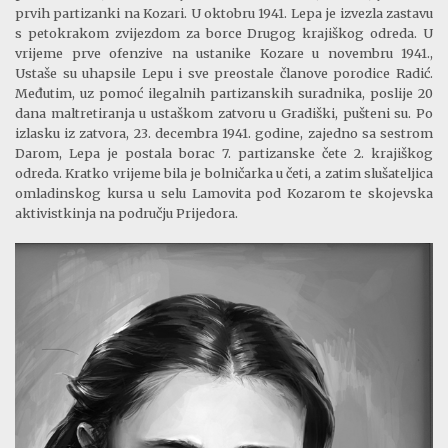
prvih partizanki na Kozari. U oktobru 1941. Lepa je izvezla zastavu
s petokrakom zvijezdom za borce Drugog krajiškog odreda. U
vrijeme prve ofenzive na ustanike Kozare u novembru 1941.,
Ustaše su uhapsile Lepu i sve preostale članove porodice Radić.
Međutim, uz pomoć ilegalnih partizanskih suradnika,
poslije
20
dana maltretiranja u ustaškom zatvoru u Gradiški, pušteni su. Po
izlasku iz zatvora, 23. decembra 1941. godine,
zajedno sa
sestrom
Darom, Lepa je postala borac 7. partizanske čete 2. krajiškog
odreda. Kratko vrijeme bila je bolničarka u četi, a zatim slušateljica
omladinskog kursa u selu Lamovita pod Kozarom te skojevska
aktivistkinja na području Prijedora.