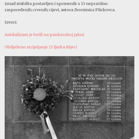
iznad stubišta postavljen i spomenik s 13 nepravilno
raspoređenih crvenih cijevi, autora Zvonimira Pliskovca.
Izvori:
Antifašizam je bedž na pankerskoj jakni
Obilježeno strijeljanje 13 ljudi u Rijeci