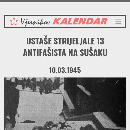
Nedjelja 9.8.2026.
NASLOVNICA
USTAŠE STRIJELJALE 13
VIJESTI
REDAKCIJSKI KOMENTAR
ANTIFAŠISTA NA SUŠAKU
VJESNIKOV KALENDAR
CRVENI ZABAVNIK
10.03.1945
PRENOSIMO
SPOMENICI
BORBENA BIBLIOTEKA
NAŠE PJESME