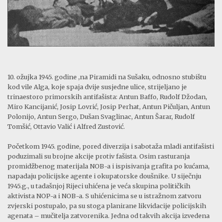
10. ožujka 1945. godine ,na Piramidi na Sušaku, odnosno stubištu
kod vile Alga, koje spaja dvije susjedne ulice, strijeljano je
trinaestoro primorskih antifašista: Antun Baffo, Rudolf Džodan,
Miro Kancijanić, Josip Lovrić, Josip Perhat, Antun Pičuljan, Antun
Polonijo, Antun Sergo, Dušan Svaglinac, Antun Šarar, Rudolf
Tomšić, Ottavio Valić i Alfred Zustović.
Početkom 1945. godine, pored diverzija i sabotaža mladi antifašisti
poduzimali su brojne akcije protiv fašista. Osim rasturanja
promidžbenog materijala NOB-a i ispisivanja grafita po kućama,
napadaju policijske agente i okupatorske doušnike. U siječnju
1945.g., u tadašnjoj Rijeci uhićena je veća skupina političkih
aktivista NOP-a i NOB-a. S uhićenicima se u istražnom zatvoru
zvjerski postupalo, pa su stoga planirane likvidacije policijskih
agenata – mučitelja zatvorenika. Jedna od takvih akcija izvedena