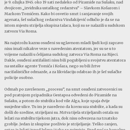
je 9. ožujka 1945. oko 19 sati nedaleko od Piramide na Sušaku, nad
dvojicom „izvidnika ustaškog redarstva” – Slavkom Košarom i
Markom Tomićem. Kako bi osvetio smrt i ranjavanje svojih
agenata, šef sušačkog redarstva Vindakijević odlučio je da se na
istom mjestu strijelja skupina talaca, koji su se nalazili u sudskom
zatvoru Via Roma.
Na najstrožu kaznu osuđeni su uglavnom mladi ljudi koji zapravo
nisu imali nikakve veze s navedenim atentatom, jer su se u to
vrijeme nalazili u ćelijama sudskog zatvora Via Roma na Rijeci.
Dakle, osuđeni antifašisti nisu bili pogubljeni u svojstvu atentatora
na ustaške agente Tomića i Košara, nego su bili žrtve
nacifašističke odmazde, a za likvidaciju odabrao ih je šef sušačke
policije osobno.
Odmah po završenom „procesu”, na smrt osuđeni zatvorenici su
pod pratnjom pripadnika Gestapoa odvedeni do Piramide na
Sušaku, a potom do stubišta kod vile Alga, koje spaja dvije
susjedne ulice. Tu im je naređeno da krenu uza stubište, a kada su
došli do sredine, strijeljani su. Mrtva tijela strijeljanih ostala su
ležati na stubištu tijekom jutra, dok nisu odvezena na trsatsko
groblje. Jedan iz skupine preživio je strijeljanje. Teško ranjen,
ostao je ležati ispod leševa i tako se primirio. Pred noć se konačno