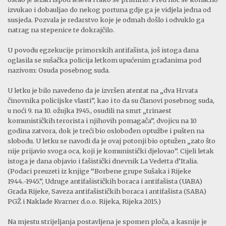
izvukao i dobauljao do nekog portuna gdje ga je vidjela jedna od
susjeda. Pozvala je redarstvo koje je odmah došlo i odvuklo ga
natrag na stepenice te dokrajčilo.
U povodu egzekucije primorskih antifašista, još istoga dana
oglasila se sušačka policija letkom upućenim građanima pod
nazivom: Osuda posebnog suda.
U letku je bilo navedeno da je izvršen atentat na „dva Hrvata
činovnika policijske vlasti”, kao i to da su članovi posebnog suda,
u noći 9. na 10. ožujka 1945., osudili na smrt „trinaest
komunističkih terorista i njihovih pomagača”, dvojicu na 10
godina zatvora, dok je treći bio oslobođen optužbe i pušten na
slobodu. U letku se navodi da je ovaj potonji bio optužen „zato što
nije prijavio svoga oca, koji je komunistički djelovao”. Cijeli letak
istoga je dana objavio i fašistički dnevnik La Vedetta d’Italia.
(Podaci preuzeti iz knjige “Borbene grupe Sušaka i Rijeke
1944.-1945.”, Udruge antifašističkih boraca i antifašista (UABA)
Grada Rijeke, Saveza antifašističkih boraca i antifašista (SABA)
PGŽ i Naklade Kvarner d.o.o. Rijeka, Rijeka 2015.)
Na mjestu strijeljanja postavljena je spomen ploča, a kasnije je