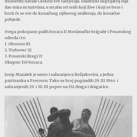
momentu navale Čerkezi sve rastjeraju. Fašistički neprijatelj nije
dao mira ni mrtvima, u strahu od onih koji žive i koji se bore i
borit će se sve do konačnog njihovog uništenja, do konačne
pobjede.
Svega pokopano palih boraca II Moslavačke brigade i Po­savskog
odreda i to:
1. Oborovo 81
2. Trebovec 52
3. Posavski Bregi 17
Ukupno 150 boraca.
Josip Mazalek je umro i sahranjen u Božjakovini, a jedna
partizanka u Prerovcu. Tako se broj poginulih 29. III 1944. i
sahranjenih 29. i 30. III popeo na 152 druga i drugarice.