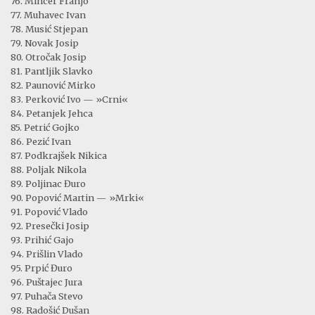
76. Mincer Franjo
77. Muhavec Ivan
78. Musić Stjepan
79. Novak Josip
80. Otročak Josip
81. Pantljik Slavko
82. Paunović Mirko
83. Perković Ivo — »Crni«
84. Petanjek Jehca
85. Petrić Gojko
86. Pezić Ivan
87. Podkrajšek Nikica
88. Poljak Nikola
89. Poljinac Đuro
90. Popović Martin — »Mrki«
91. Popović Vlado
92. Presečki Josip
93. Prihić Gajo
94. Prišlin Vlado
95. Prpić Đuro
96. Puštajec Jura
97. Puhača Stevo
98. Radošić Dušan