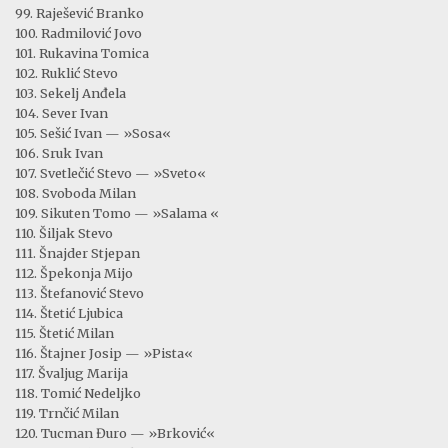
99. Raješević Branko
100. Radmilović Jovo
101. Rukavina Tomica
102. Ruklić Stevo
103. Sekelj Anđela
104. Sever Ivan
105. Sešić Ivan — »Sosa«
106. Sruk Ivan
107. Svetlečić Stevo — »Sveto«
108. Svoboda Milan
109. Sikuten Tomo — »Salama «
110. Šiljak Stevo
111. Šnajder Stjepan
112. Špekonja Mijo
113. Štefanović Stevo
114. Štetić Ljubica
115. Štetić Milan
116. Štajner Josip — »Pista«
117. Švaljug Marija
118. Tomić Nedeljko
119. Trnčić Milan
120. Tucman Đuro — »Brković«