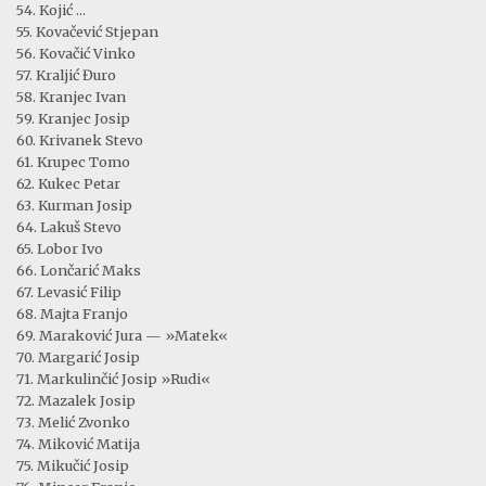
54. Kojić ...
55. Kovačević Stjepan
56. Kovačić Vinko
57. Kraljić Đuro
58. Kranjec Ivan
59. Kranjec Josip
60. Krivanek Stevo
61. Krupec Tomo
62. Kukec Petar
63. Kurman Josip
64. Lakuš Stevo
65. Lobor Ivo
66. Lončarić Maks
67. Levasić Filip
68. Majta Franjo
69. Maraković Jura — »Matek«
70. Margarić Josip
71. Markulinčić Josip »Rudi«
72. Mazalek Josip
73. Melić Zvonko
74. Miković Matija
75. Mikučić Josip