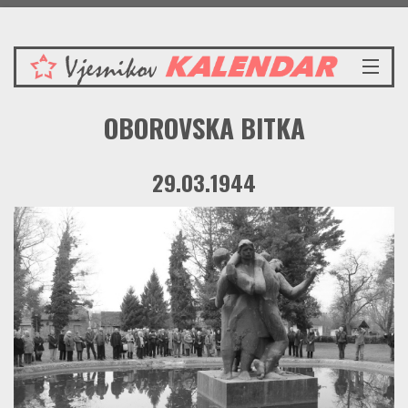
Nedjelja 9.8.2026.
NASLOVNICA
OBOROVSKA BITKA
VIJESTI
REDAKCIJSKI KOMENTAR
29.03.1944
VJESNIKOV KALENDAR
CRVENI ZABAVNIK
PRENOSIMO
SPOMENICI
BORBENA BIBLIOTEKA
NAŠE PJESME