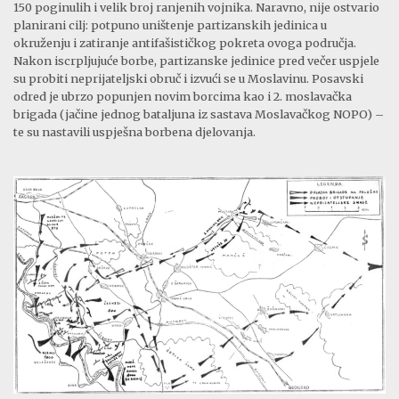
150 poginulih i velik broj ranjenih vojnika. Naravno, nije ostvario
planirani cilj: potpuno uništenje partizanskih jedinica u
okruženju i zatiranje antifašističkog pokreta ovoga područja.
Nakon iscrpljujuće borbe, partizanske jedinice pred večer uspjele
su probiti neprijateljski obruč i izvući se u Moslavinu. Posavski
odred je ubrzo popunjen novim borcima kao i 2. moslavačka
brigada (jačine jednog bataljuna iz sastava Moslavačkog NOPO) –
te su nastavili uspješna borbena djelovanja.