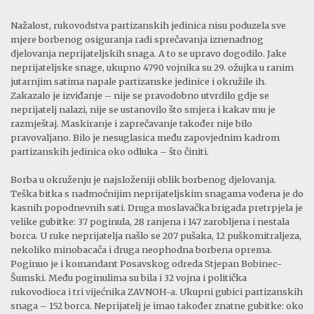
Nažalost, rukovodstva partizanskih jedinica nisu poduzela sve
mjere borbenog osiguranja radi sprečavanja iznenadnog
djelovanja neprijateljskih snaga. A to se upravo dogodilo. Jake
neprijateljske snage, ukupno 4790 vojnika su 29. ožujka u ranim
jutarnjim satima napale partizanske jedinice i okružile ih.
Zakazalo je izviđanje – nije se pravodobno utvrdilo gdje se
neprijatelj nalazi, nije se ustanovilo što smjera i kakav mu je
razmještaj. Maskiranje i zaprečavanje također nije bilo
pravovaljano. Bilo je nesuglasica među zapovjednim kadrom
partizanskih jedinica oko odluka – što činiti.
Borba u okruženju je najsloženiji oblik borbenog djelovanja.
Teška bitka s nadmoćnijim neprijateljskim snagama vođena je do
kasnih popodnevnih sati. Druga moslavačka brigada pretrpjela je
velike gubitke: 37 poginula, 28 ranjena i 147 zarobljena i nestala
borca. U ruke neprijatelja našlo se 207 pušaka, 12 puškomitraljeza,
nekoliko minobacača i druga neophodna borbena oprema.
Poginuo je i komandant Posavskog odreda Stjepan Bobinec-
Šumski. Među poginulima su bila i 32 vojna i politička
rukovodioca i tri vijećnika ZAVNOH-a. Ukupni gubici partizanskih
snaga – 152 borca. Neprijatelj je imao također znatne gubitke: oko