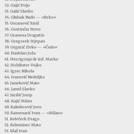
32. Gajić Prijo
33. Galić Slavko
34. Gluhak Rudo — »Brko«
35. Goranović Emil
36. Gostinčar Stevo
37. Granosa Dragutin
38. Gregorek Stjepan
39. Grgurić Zivko — »Čedo«
40. Hadelan Joža
41. Hercigonja dr inž. Marko
42. Hohšteter Vojko
43. Igrec Nikola
44. Ivanović Nedeljka
45. Janeković Mato
46. Janeš Slavko
47. Jurišić Josip
48. Kajić Milan
49. Kaluderović Jovo
50. Kamenarić Ivan — »Milan«
51. Kefečerk Drago
52. Keleminec Mato
53. Klaš Ivan