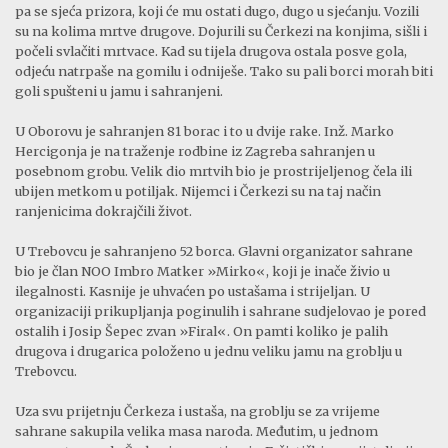
pa se sjeća prizora, koji će mu ostati dugo, dugo u sjećanju. Vozili
su na kolima mrtve drugove. Dojurili su Čer­kezi na konjima, sišli i
počeli svlačiti mrtvace. Kad su tijela drugova ostala posve gola,
odjeću natrpaše na gomilu i odniješe. Tako su pali borci morah biti
goli spušteni u jamu i sa­hranjeni.
U Oborovu je sahranjen 81 borac i to u dvije rake. Inž. Marko
Hercigonja je na traženje rodbine iz Zagreba sahranjen u
posebnom grobu. Velik dio mrtvih bio je prostrijeljenog čela ili
ubijen met­kom u potiljak. Nijemci i Čerkezi su na taj način
ranjenicima dokrajčili život.
U Trebovcu je sahranjeno 52 borca. Glavni organizator sahrane
bio je član NOO Imbro Matker »Mirko«, koji je inače živio u
ilegalnosti. Kasnije je uhva­ćen po ustašama i strijeljan. U
organizaciji prikupljanja poginulih i sahrane sudjelovao je pored
ostalih i Josip Šepec zvan »Firal«. On pamti koliko je palih
drugova i drugarica položeno u jednu veliku jamu na groblju u
Trebovcu.
Uza svu prijetnju Čerkeza i ustaša, na groblju se za vri­jeme
sahrane sakupila velika masa naroda. Međutim, u jednom