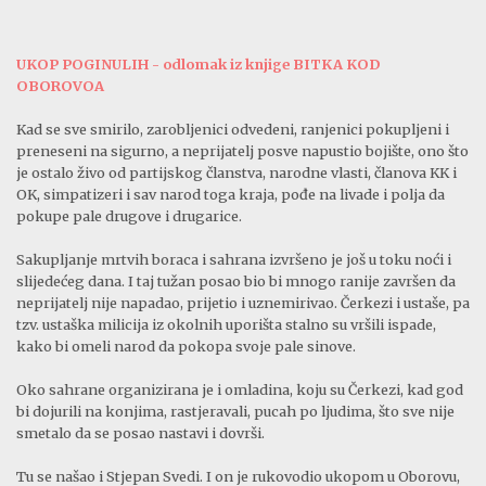
UKOP POGINULIH - odlomak iz knjige BITKA KOD
OBOROVOA
Kad se sve smirilo, zarobljenici odvedeni, ranjenici pokup­ljeni i
preneseni na sigurno, a neprijatelj posve napustio boji­šte, ono što
je ostalo živo od partijskog članstva, narodne vla­sti, članova KK i
OK, simpatizeri i sav narod toga kraja, pođe na livade i polja da
pokupe pale drugove i drugarice.
Sakupljanje mrtvih boraca i sahrana izvršeno je još u toku noći i
slijedećeg dana. I taj tužan posao bio bi mnogo ranije završen da
neprijatelj nije napadao, prijetio i uznemirivao. Čerkezi i ustaše, pa
tzv. ustaška milicija iz okolnih uporišta stalno su vršili ispade,
kako bi omeli narod da pokopa svoje pale sinove.
Oko sahrane organizirana je i omladina, koju su Čerkezi, kad god
bi dojurili na konjima, rastjeravali, pucah po ljudima, što sve nije
smetalo da se posao nastavi i dovrši.
Tu se našao i Stjepan Svedi. I on je rukovodio ukopom u Oborovu,