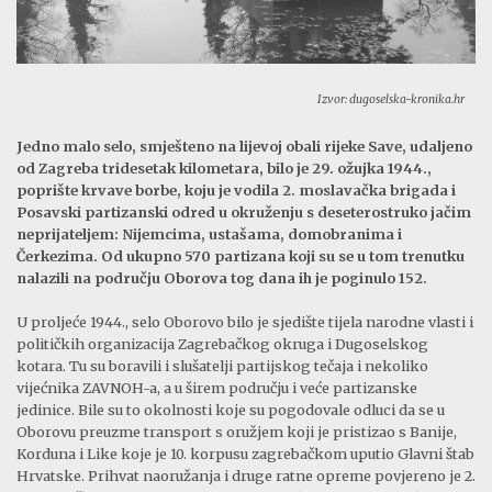
Izvor: dugoselska-kronika.hr
Jedno malo selo, smješteno na lijevoj obali rijeke Save, udaljeno
od Zagreba tridesetak kilometara, bilo je 29. ožujka 1944.,
poprište krvave borbe, koju je vodila 2. moslavačka brigada i
Posavski partizanski odred u okruženju s deseterostruko jačim
neprijateljem: Nijemcima, ustašama, domobranima i
Čerkezima. Od ukupno 570 partizana koji su se u tom trenutku
nalazili na području Oborova tog dana ih je poginulo 152.
U proljeće 1944., selo Oborovo bilo je sjedište tijela narodne vlasti i
političkih organizacija Zagrebačkog okruga i Dugoselskog
kotara. Tu su boravili i slušatelji partijskog tečaja i nekoliko
vijećnika ZAVNOH-a, a u širem području i veće partizanske
jedinice. Bile su to okolnosti koje su pogodovale odluci da se u
Oborovu preuzme transport s oružjem koji je pristizao s Banije,
Korduna i Like koje je 10. korpusu zagrebačkom uputio Glavni štab
Hrvatske. Prihvat naoružanja i druge ratne opreme povjereno je 2.