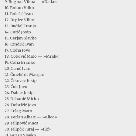
9. Bognar Vilma — »Nada«
10. Bokun Vilko
11. Bolešić Ivan
12. Brglec Vilim
13. Budfal Franjo
14. Carić Josip
15. Cerjan Slavko
16. Cindrić Ivan
17. Cloha Jovo
18. Cobović Mato — »Mrak«
19. Coha Branko
20. Crnić Ivan
21. Čmelić dr Marijan
22. Čikovec Josip
23. Ćuk Jovo
24. Dabac Josip
25. Debanić Mirko
26. Dobričić Jovo
27. Eršeg Mato
28. Ferlan Albert — »Klico«
29. Filipović Maca
30. Filipčić Juraj — »Ilić«
31. Ferjan Slavko