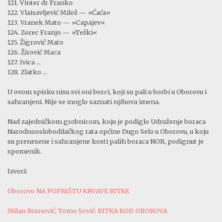
121. Vinter dr Franko
122. Vlaisavljević Miloš — »Ćaća«
123. Vranek Mato — »Capajev«
124. Zorec Franjo — »Teški«
125. Žigrović Mato
126. Žirović Maca
127. Ivica ...
128. Zlatko ...
U ovom spisku nisu svi oni borci, koji su pali u borbi u Oborovu i
sahranjeni. Nije se moglo saznati njihova imena.
Nad zajedničkom grobnicom, koju je podiglo Udruženje boraca
Narodnooslobodilačkog rata općine Dugo Selo u Obo­rovu, u koju
su prenesene i sahranjene kosti palih boraca NOR, podignut je
spomenik.
Izvori:
Oborovo NA POPRIŠTU KRVAVE BITKE
Milan Brunović, Tomo Sović: BITKA KOD OBOROVA