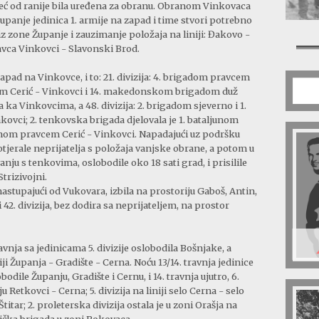
 već od ranije bila uređena za obranu. Obranom Vinkovaca
tupanje jedinica 1. armije na zapad i time stvori potrebno
 iz zone Županje i zauzimanje položaja na liniji: Đakovo -
ravca Vinkovci - Slavonski Brod.
u napad na Vinkovce, i to: 21. divizija: 4. brigadom pravcem
cem Cerić - Vinkovci i 14. makedonskom brigadom duž
ka Vinkovcima, a 48. divizija: 2. brigadom sjeverno i 1.
ovci; 2. tenkovska brigada djelovala je 1. bataljunom
junom pravcem Cerić - Vinkovci. Napadajući uz podršku
protjerale neprijatelja s položaja vanjske obrane, a potom u
ju s tenkovima, oslobodile oko 18 sati grad, i prisilile
trizivojni.
, nastupajući od Vukovara, izbila na prostoriju Gaboš, Antin,
 42. divizija, bez dodira sa neprijateljem, na prostor
ravnja sa jedinicama 5. divizije oslobodila Bošnjake, a
iji Županja - Gradište - Cerna. Noću 13/14. travnja jedinice
dile Županju, Gradište i Cernu, i 14. travnja ujutro, 6.
iju Retkovci - Cerna; 5. divizija na liniji selo Cerna - selo
 Štitar; 2. proleterska divizija ostala je u zoni Orašja na
jička brigada u zoni Rokovaca.