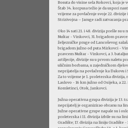
Bosuta do visine sela Rokovci, koja je
Štab 34. korpusa težio je da uspori nas
vrijeme za povlačenje svoje 22. divizije
Strizivojna – Jaruge radi zatvaranja p
Oko 14 sati 21. i 48. divizija prešle su 
Nuštar - Vinkovci, 31. brigadom prav
željezničke pruge od Lancoševog salaša 
brigadom južno od puta Mirkovci - Vink
pravcem Nuštar - Vinkovci, a 3. batal
artiljerije, divizije su u prvom naletu 
uličnim borbama, u zajedničkom djelovan
neprijatelja na povlačenje ka Đakovu i S
Za to vrijeme je 1. proleterska divizija
Laslovo - 16 km južno od Osijeka, a 22. i
Komletinci, Otok, Jankovci.
Južna operativna grupa divizija je 13. t
neprijatelj je organizirao obranu na lin
Južne operativne grupe napale su i oslobo
proleterska i 11. divizija izbile su na lin
Gradište; 17. divizija na liniju Gradište -
raspolaganju Generalštabu JA, a 1. kon