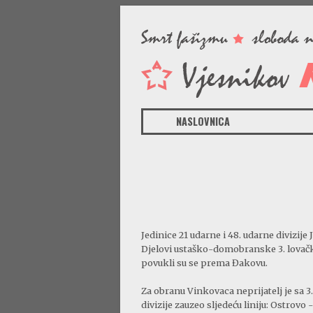
NASLOVNICA
Jedinice 21 udarne i 48. udarne divizij
Djelovi ustaško-domobranske 3. lovačke 
povukli su se prema Đakovu.
Za obranu Vinkovaca neprijatelj je sa
divizije zauzeo sljedeću liniju: Ostrovo