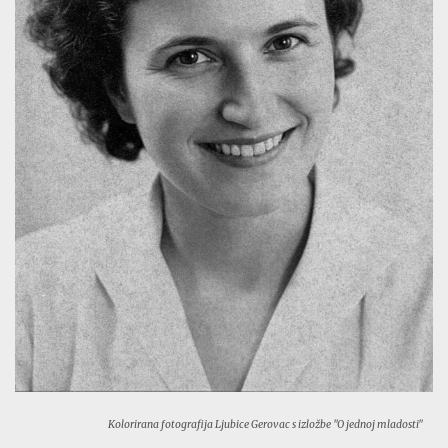
Kolorirana fotografija Ljubice Gerovac s izložbe "O jednoj mladosti"