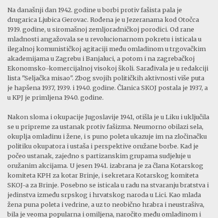
Na današnji dan 1942. godine u borbi protiv fašista pala je
drugarica Ljubica Gerovac. Rođena je u Jezeranama kod Otočca
1919. godine, u siromašnoj zemljoradničkoj porodici. Od rane
mladnosti angažovala se u revolucionarnom pokretu i isticala u
ilegalnoj komunističkoj agitaciji među omladinom u trgovačkim
akademijama u Zagrebu i Banjaluci, a potom i na zagrebačkoj
Ekonomsko-komercijalnoj visokoj školi. Sarađivala je u redakciji
lista "Seljačka misao". Zbog svojih političkih aktivnosti više puta
je hapšena 1937, 1939. i 1940. godine. Članica SKOJ postala je 1937, a
u KPJ je primljena 1940. godine.
Nakon sloma i okupacije Jugoslavije 1941, otišla je u Liku i uključila
se u pripreme za ustanak protiv fašizma. Neumorno obilazi sela,
okuplja omladinu i žene, i s puno poleta ukazuje im na zločinačku
politiku okupatora i ustaša i perspektive oružane borbe. Kad je
počeo ustanak, zajedno s partizanskim grupama sudjeluje u
oružanim akcijama. U jesen 1941. izabrana je za člana Kotarskog
komiteta KPH za kotar Brinje, i sekretara Kotarskog komiteta
SKOJ-a za Brinje. Posebno se isticala u radu na stvaranju bratstva i
jedinstva između srpskog i hrvatskog naroda u Lici. Kao mlada
žena puna poleta i vedrine, a uz to neobično hrabra i neustrašiva,
bila je veoma popularna i omiljena, naročito među omladinom i