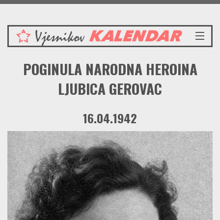
Ponedjeljak 10.8.2026.
NASLOVNICA
POGINULA NARODNA HEROINA
VIJESTI
REDAKCIJSKI KOMENTAR
LJUBICA GEROVAC
VJESNIKOV KALENDAR
CRVENI ZABAVNIK
16.04.1942
PRENOSIMO
SPOMENICI
BORBENA BIBLIOTEKA
NAŠE PJESME