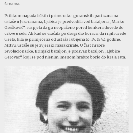
ženama.
Prilikom napada ličkih i primorsko-goranskih partizana na
ustaše u Jezeranama, Ljubica je predvodila vod bataljona „Marko
Orešković“, i uspjela da ga neopaženo pored bunkera dovede do
crkve u selu. Ali kad se vraćala po drugi dio boraca, da i njih uvede
u selo, bila je primjećena od ustaša i ubijena 16. IV. 1942. godine.
Mrtvu, ustaše su je zvjerski masakrirale. U čast hrabre
revolucionarke, Brinjski bataljon je prozvan bataljon „Ljubice
Gerovac“, koji se pod njenim imenom hrabro borio do kraja rata.