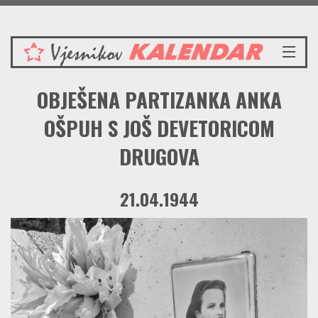
Petak 7.8.2026.
NASLOVNICA
OBJEŠENA PARTIZANKA ANKA
VIJESTI
REDAKCIJSKI KOMENTAR
OŠPUH S JOŠ DEVETORICOM
VJESNIKOV KALENDAR
DRUGOVA
CRVENI ZABAVNIK
PRENOSIMO
21.04.1944
SPOMENICI
BORBENA BIBLIOTEKA
NAŠE PJESME