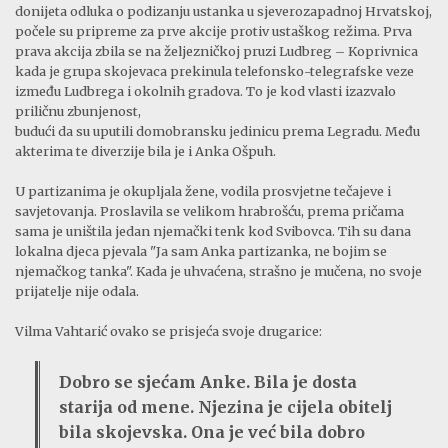
donijeta odluka o podizanju ustanka u sjeverozapadnoj Hrvatskoj,
počele su pripreme za prve akcije protiv ustaškog režima. Prva
prava akcija zbila se na željezničkoj pruzi Ludbreg – Koprivnica
kada je grupa skojevaca prekinula telefonsko-telegrafske veze
između Ludbrega i okolnih gradova. To je kod vlasti izazvalo
priličnu zbunjenost,
budući da su uputili domobransku jedinicu prema Legradu. Među
akterima te diverzije bila je i Anka Ošpuh.
U partizanima je okupljala žene, vodila prosvjetne tečajeve i
savjetovanja. Proslavila se velikom hrabrošću, prema pričama
sama je uništila jedan njemački tenk kod Svibovca. Tih su dana
lokalna djeca pjevala "Ja sam Anka partizanka, ne bojim se
njemačkog tanka". Kada je uhvaćena, strašno je mučena, no svoje
prijatelje nije odala.
Vilma Vahtarić ovako se prisjeća svoje drugarice:
Dobro se sjećam Anke. Bila je dosta
starija od mene. Njezina je cijela obitelj
bila skojevska. Ona je već bila dobro