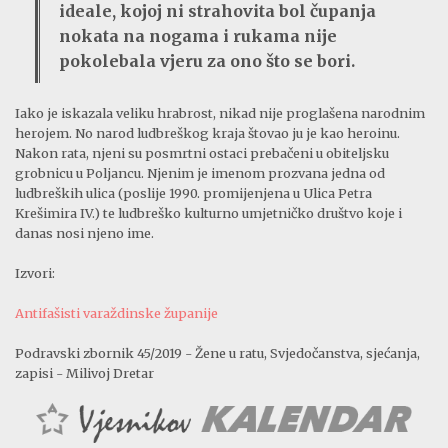
ideale, kojoj ni strahovita bol čupanja
nokata na nogama i rukama nije
pokolebala vjeru za ono što se bori.
Iako je iskazala veliku hrabrost, nikad nije proglašena narodnim
herojem. No narod ludbreškog kraja štovao ju je kao heroinu.
Nakon rata, njeni su posmrtni ostaci prebačeni u obiteljsku
grobnicu u Poljancu. Njenim je imenom prozvana jedna od
ludbreških ulica (poslije 1990. promijenjena u Ulica Petra
Krešimira IV.) te ludbreško kulturno umjetničko društvo koje i
danas nosi njeno ime.
Izvori:
Antifašisti varaždinske županije
Podravski zbornik 45/2019 - Žene u ratu, Svjedočanstva, sjećanja,
zapisi - Milivoj Dretar