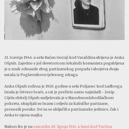
21. travnja 1944. u selu Kućan Gornji kod Varaždina ubijena je Anka
Ošpuh. Zajedno s još devetoricom lokalnih komunista pogubljena
je u znak odmazde zbog partizanskog prepada i ubojstva dvaju
ustaša iz Poglavnikova tjelesnog zdruga.
Anka Ošpuh rođena je 1920. godine u selu Poljanec kod Ludbrega.
Imala je četvero braće, a rat je preživio samo najmlađi - Josip.
Cijela obitelj Ošpuh sudjelovala je u Narodnooslobodilačkom
pokretu, skupljali su hranu i odjeću za kalničke partizane,
prenosili poruke. Svi su se uključili u partizanske jedinice, čak i
Anka te njena majka.
Nakon što je na
sastanku 28. lipnja 1941. u šumi kod Turčina