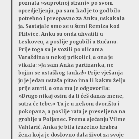
poznata »suprotnoj strani« po svom
opredjeljenju, pa sam kad je to god bilo
potrebno i preopasno za Anku, uskakala
ja. Sastajale smo se u šumi Remiza kod
Plitvice. Anku su onda uhvatili u
Leskovcu, a poslije pogubili u Kućanu.
Prije toga su je vozili po ulicama
Varaždina u nekoj prikolici, a ona je
vikala: »Ja sam Anka partizanka, ne
bojim se ustaškog tanka!« Prije vješanja
ju je jedan ustaša pitao ima li kakvu želju
prije smrti, a ona mu je odgovorila:
»Drugo nikaj osim da ti ćeš danas mene,
sutra će tebe.« Tu je u nekom dvorištu i
pokopana, a poslije rata je preseljena na
groblje u Poljanec. Prema sjećanju Vilme
Vahtarić, Anka je bila izuzetno hrabra
žena koja je doslovno dala život za svoje