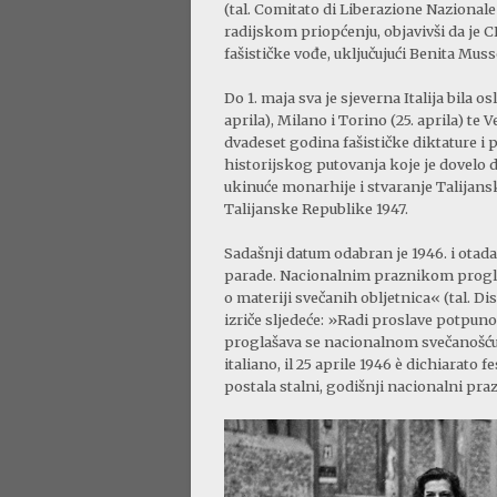
(tal. Comitato di Liberazione Nazionale
radijskom priopćenju, objavivši da je C
fašističke vođe, uključujući Benita Mussol
Do 1. maja sva je sjeverna Italija bila o
aprila), Milano i Torino (25. aprila) te
dvadeset godina fašističke diktature i 
historijskog putovanja koje je dovelo d
ukinuće monarhije i stvaranje Talijans
Talijanske Republike 1947.
Sadašnji datum odabran je 1946. i otada
parade. Nacionalnim praznikom proglaše
o materiji svečanih obljetnica« (tal. Di
izriče sljedeće: »Radi proslave potpunog
proglašava se nacionalnom svečanošću.« 
italiano, il 25 aprile 1946 è dichiarato 
postala stalni, godišnji nacionalni pra