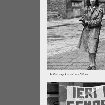
Talijanke u pokretu otpora, Milano