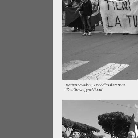
Marševi povodom Festa della Liberazione
"Zadržite svoj grad čistim"