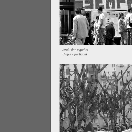
Svaki dan u godini
Uvijek - partizani