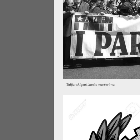
Talijanski partizani u marševima