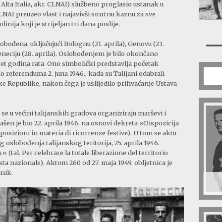
 Alta Italia, akr. CLNAI) službeno proglasio ustanak u
LNAI preuzeo vlast i najavivši smrtnu kaznu za sve
inija koji je strijeljan tri dana poslije.
slobođena, uključujući Bolognu (21. aprila), Genovu (23.
 Veneciju (28. aprila). Oslobođenjem je bilo okončano
pet godina rata. Ono simbolički predstavlja početak
o referenduma 2. juna 1946., kada su Talijani odabrali
ke Republike, nakon čega je uslijedilo prihvaćanje Ustava
 se u većini talijanskih gradova organiziraju marševi i
n je bio 22. aprila 1946. na osnovi dekreta »Dispozicija
sposizioni in materia di ricorrenze festive). U tom se aktu
 oslobođenja talijanskog teritorija, 25. aprila 1946.
(tal. Per celebrare la totale liberazione del territorio
festa nazionale). Aktom 260 od 27. maja 1949. obljetnica je
znik.