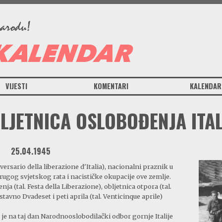
VIJESTI
KOMENTARI
KALENDAR
LJETNICA OSLOBOĐENJA ITAL
25.04.1945
iversario della liberazione d'Italia), nacionalni praznik u
rugog svjetskog rata i nacističke okupacije ove zemlje.
ja (tal. Festa della Liberazione), obljetnica otpora (tal.
stavno Dvadeset i peti aprila (tal. Venticinque aprile)
 je na taj dan Narodnooslobodilački odbor gornje Italije