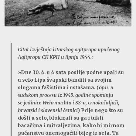
Citat izvještaja istarskog agitpropa upućenog
Agitpropu CK KPH u lipnju 1944.:
»Dne 30. 4. u 4 sata poslije podne upali su
u selo Lipu švapski banditi sa svojim
slugama fašistima i ustašama. (
op.u. u
sudskom procesu iz 1945. godine spominju
se jedinice Wehrmachta i SS-a, crnokošuljaši,
hrvatski i slovenski četnici
) Prije nego što su
došli u selo, blokirali su ga i tukli
bacačima i mitraljezima, kako bi mirnom
pučanstvu onemogućili bijeg iz sela. Tu