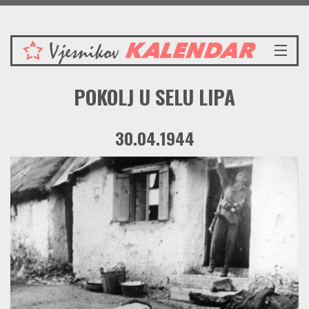
Nedjelja 9.8.2026.
NASLOVNICA
POKOLJ U SELU LIPA
VIJESTI
REDAKCIJSKI KOMENTAR
30.04.1944
VJESNIKOV KALENDAR
CRVENI ZABAVNIK
PRENOSIMO
SPOMENICI
BORBENA BIBLIOTEKA
NAŠE PJESME