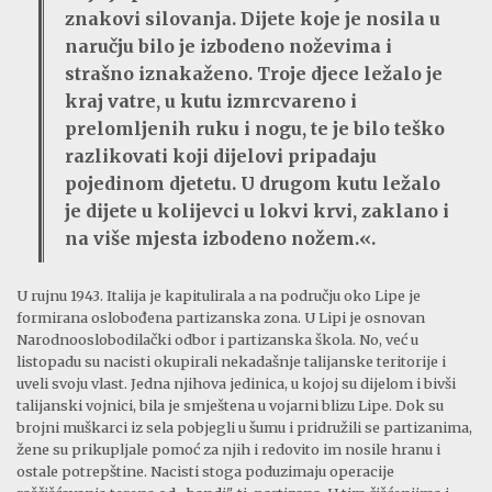
znakovi silovanja. Dijete koje je nosila u
naručju bilo je izbodeno noževima i
strašno iznakaženo. Troje djece ležalo je
kraj vatre, u kutu izmrcvareno i
prelomljenih ruku i nogu, te je bilo teško
razlikovati koji dijelovi pripadaju
pojedinom djetetu. U drugom kutu ležalo
je dijete u kolijevci u lokvi krvi, zaklano i
na više mjesta izbodeno nožem.«.
U rujnu 1943. Italija je kapitulirala a na području oko Lipe je
formirana oslobođena partizanska zona. U Lipi je osnovan
Narodnooslobodilački odbor i partizanska škola. No, već u
listopadu su nacisti okupirali nekadašnje talijanske teritorije i
uveli svoju vlast. Jedna njihova jedinica, u kojoj su dijelom i bivši
talijanski vojnici, bila je smještena u vojarni blizu Lipe. Dok su
brojni muškarci iz sela pobjegli u šumu i pridružili se partizanima,
žene su prikupljale pomoć za njih i redovito im nosile hranu i
ostale potrepštine. Nacisti stoga poduzimaju operacije