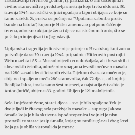
raščišćavanja terena od „bandi", tj. partizana. U tim čišćenjima i
civilno stanovništvo predstavlja smetnju koju treba ukloniti. 30.
travnja 1944. nacistički vojnici upadaju u Lipu i ubijaju sve koje su
tamo zatekli. Zvjerstva su počinjena "Uputama za borbu protiv
bande na Istoku", kojom je Hitler amenovao potpuno čišćenje
terena, odnosno ubijanje žena i djece na istočnom frontu, što se
počelo primjenjivati i u Jugoslaviji.
Lipljanska tragedija jedinstveni je primjer u Hrvatskoj, koji zorno
potvrđuje da su 30. travnja 1944. pripadnici Hitlerovih postrojbi
Wehrmachta i SS-a, Mussolinijevih crnokošuljaša, ali i hrvatskih i
slovenskih četnika, udruženim snagama izvršili nečuven masakr
nad 280 zasad identificiranih civila. Tijekom dva sata mučeno je,
ubijeno i spaljeno među 280 stanovnika, čak 72 djece, od kojih je
Bosiljka Iskra, imala samo šest mjeseci, a najstarija žrtva bio je
Anton Juričić, ubijen u 83. godini. Ubijen je 121 maloljetnik.
Selo i mještani: žene, starci, djeca – sve je bilo spaljeno.Tek je
dvoje ljudi iz čitavog sela preživjelo masakr – supruga Jakova
Smaile koja je bila skrivena ispod stepenica i vojnici je nisu
pronašli, te starac Josip Smaila, kojeg su ranili u glavu i zbog krvi
koja ga je oblila vjerovali da je mrtav.