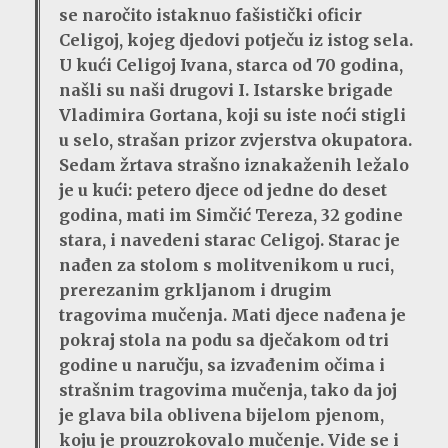
se naročito istaknuo fašistički oficir
Celigoj, kojeg djedovi potječu iz istog sela.
U kući Celigoj Ivana, starca od 70 godina,
našli su naši drugovi I. Istarske brigade
Vladimira Gortana, koji su iste noći stigli
u selo, strašan prizor zvjerstva okupatora.
Sedam žrtava strašno iznakaženih ležalo
je u kući: petero djece od jedne do deset
godina, mati im Simčić Tereza, 32 godine
stara, i navedeni starac Celigoj. Starac je
nađen za stolom s molitvenikom u ruci,
prerezanim grkljanom i drugim
tragovima mučenja. Mati djece nađena je
pokraj stola na podu sa dječakom od tri
godine u naručju, sa izvađenim očima i
strašnim tragovima mučenja, tako da joj
je glava bila oblivena bijelom pjenom,
koju je prouzrokovalo mučenje. Vide se i