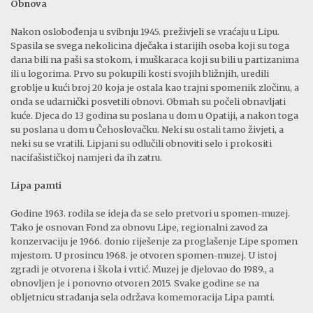
Obnova
Nakon oslobođenja u svibnju 1945. preživjeli se vraćaju u Lipu.
Spasila se svega nekolicina dječaka i starijih osoba koji su toga
dana bili na paši sa stokom, i muškaraca koji su bili u partizanima
ili u logorima. Prvo su pokupili kosti svojih bližnjih, uredili
groblje u kući broj 20 koja je ostala kao trajni spomenik zločinu, a
onda se udarnički posvetili obnovi. Obmah su počeli obnavljati
kuće. Djeca do 13 godina su poslana u dom u Opatiji, a nakon toga
su poslana u dom u Čehoslovačku. Neki su ostali tamo živjeti, a
neki su se vratili. Lipjani su odlučili obnoviti selo i prokositi
nacifašističkoj namjeri da ih zatru.
Lipa pamti
Godine 1963. rodila se ideja da se selo pretvori u spomen-muzej.
Tako je osnovan Fond za obnovu Lipe, regionalni zavod za
konzervaciju je 1966. donio riješenje za proglašenje Lipe spomen
mjestom. U prosincu 1968. je otvoren spomen-muzej. U istoj
zgradi je otvorena i škola i vrtić. Muzej je djelovao do 1989., a
obnovljen je i ponovno otvoren 2015. Svake godine se na
obljetnicu stradanja sela održava komemoracija Lipa pamti.