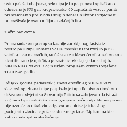
Osim paleža i ubojstava, selo Lipa je i u potpunosti opljačkano –
odneseno je 370 grla krupne stoke, 60 zaprežnih vozova punih
prehrambenih proizvoda i drugih dobara, a ukupna vrijednost
premašivala je osam milijuna tadašnjih lira.
Zločin bez kazne
Prema sudskom postupku kasnije zarobljenog fašista iz
postrojbe u Rupi, Ubmerta Scalle, masakr u Lipi izvršilo je 150
vojnika – 80 njemačkih, 40 fašista, te trideset četnika. Nakon rata,
identificirano je njih 36, a poznato je tek da je jedan od njih,
Aurelio Piesz, za ovaj zločin suđen, proglašen krivim i obješen u
Trstu 1945. godine.
Još 1977. godine, pedesetak članova ondašnjeg SUBNOR-a iz
slovenskog Pirana i Lipe potpisalo je i uputilo pismo rimskom
državnom odvjetniku Giovanniju Pitittu sa zahtjevom da istraži
zločine u Lipi i naloži kazneno gonjenje počinitelja. Na ovo pismo
nije uzvraćeno nikakvim odgovorom, niti se je itko zbog
počinjenih zločina ispričao, odnosno priznao Lipljanima bilo
kakva materijalna obeštećenja.