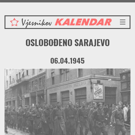
Petak 7.8.2026.
NASLOVNICA
OSLOBOĐENO SARAJEVO
VIJESTI
REDAKCIJSKI KOMENTAR
06.04.1945
VJESNIKOV KALENDAR
CRVENI ZABAVNIK
PRENOSIMO
SPOMENICI
BORBENA BIBLIOTEKA
NAŠE PJESME