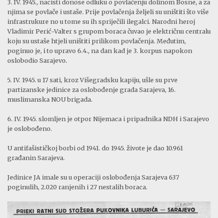
3. IV. 1945., nacisti donose odluku o povlačenju dolinom Bosne, a za
njima se povlače i ustaše. Prije povlačenja željeli su uništiti što više
infrastrukure no u tome su ih spriječili ilegalci. Narodni heroj
Vladimir Perić-Valter s grupom boraca čuvao je električnu centralu
koju su ustaše htjeli uništiti prilikom povlačenja. Međutim,
poginuo je, i to upravo 6.4., na dan kad je 3. korpus napokon
oslobodio Sarajevo.
5. IV. 1945. u 17 sati, kroz Višegradsku kapiju, ušle su prve
partizanske jedinice za oslobođenje grada Saraje­va, 16.
muslimanska NOU brigada.
6. IV. 1945. slomljen je otpor Nijemaca i pripadni­ka NDH i Sarajevo
je oslobođeno.
U antifašističkoj borbi od 1941. do 1945. živote je dao 10.961
građanin Sarajeva.
Jedinice JA imale su u operaciji oslobođenja Sarajeva 637
poginulih, 2.020 ranjenih i 27 nestalih boraca.