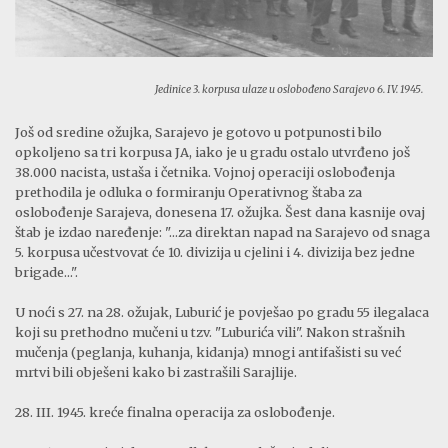
Jedinice 3. korpusa ulaze u oslobođeno Sarajevo 6. IV. 1945.
Još od sredine ožujka, Sarajevo je gotovo u potpunosti bilo
opkoljeno sa tri korpusa JA, iako je u gradu ostalo utvrđeno još
38.000 nacista, ustaša i četnika. Vojnoj operaciji oslobođenja
prethodila je odluka o formiranju Operativnog štaba za
oslobođenje Sarajeva, donesena 17. ožujka. Šest dana kasnije ovaj
štab je izdao naređenje: "...za direktan napad na Sarajevo od snaga
5. korpusa učestvovat će 10. divizija u cjelini i 4. divizija bez jedne
brigade...".
U noći s 27. na 28. ožujak, Luburić je povješao po gradu 55 ilegalaca
koji su prethodno mučeni u tzv. "Luburića vili". Nakon strašnih
mučenja (peglanja, kuhanja, kidanja) mnogi antifašisti su već
mrtvi bili obješeni kako bi zastrašili Sarajlije.
28. III. 1945. kreće finalna operacija za oslobođenje.