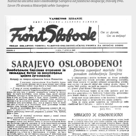
Narod na ulicama slavi oslobođenje Sarajeva od fašističke okupacije, travanj 1945.
Izvor: Fb stranica Historijski arhiv Sarajevo