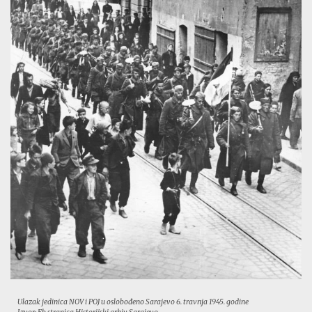
Ulazak jedinica NOV i POJ u oslobođeno Sarajevo 6. travnja 1945. godine