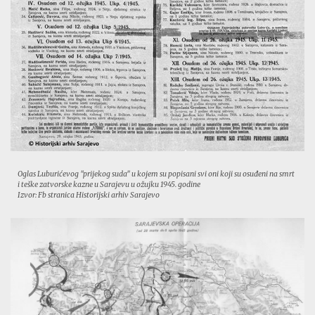
Oglas Luburićevog "prijekog suda" u kojem su popisani svi oni koji su osuđeni na smrt
i teške zatvorske kazne u Sarajevu u ožujku 1945. godine
Izvor: Fb stranica Historijski arhiv Sarajevo