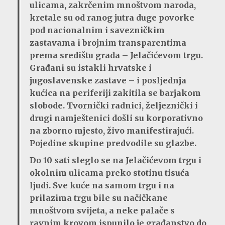
ulicama, zakrčenim mnoštvom naroda,
kretale su od ranog jutra duge povorke
pod nacionalnim i savezničkim
zastavama i brojnim transparentima
prema središtu grada – Jelačićevom trgu.
Građani su istakli hrvatske i
jugoslavenske zastave – i posljednja
kućica na periferiji zakitila se barjakom
slobode. Tvornički radnici, željeznički i
drugi namještenici došli su korporativno
na zborno mjesto, živo manifestirajući.
Pojedine skupine predvodile su glazbe.
Do 10 sati sleglo se na Jelačićevom trgu i
okolnim ulicama preko stotinu tisuća
ljudi. Sve kuće na samom trgu i na
prilazima trgu bile su načičkane
mnoštvom svijeta, a neke palače s
ravnim krovom ispunilo je građanstvo do