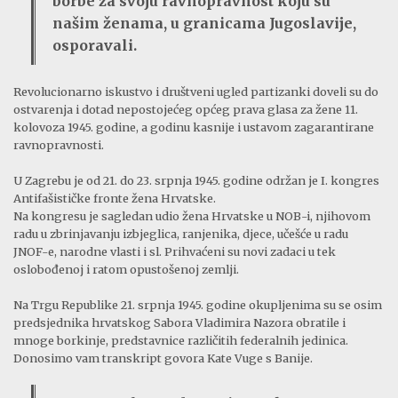
borbe za svoju ravnopravnost koju su
našim ženama, u granicama Jugoslavije,
osporavali.
Revolucionarno iskustvo i društveni ugled partizanki doveli su do
ostvarenja i dotad nepostojećeg općeg prava glasa za žene 11.
kolovoza 1945. godine, a godinu kasnije i ustavom zagarantirane
ravnopravnosti.
U Zagrebu je od 21. do 23. srpnja 1945. godine održan je I. kongres
Antifašističke fronte žena Hrvatske.
Na kongresu je sagledan udio žena Hrvatske u NOB-i, njihovom
radu u zbrinjavanju izbjeglica, ranjenika, djece, učešće u radu
JNOF-e, narodne vlasti i sl. Prihvaćeni su novi zadaci u tek
oslobođenoj i ratom opustošenoj zemlji.
Na Trgu Republike 21. srpnja 1945. godine okupljenima su se osim
predsjednika hrvatskog Sabora Vladimira Nazora obratile i
mnoge borkinje, predstavnice različitih federalnih jedinica.
Donosimo vam transkript govora Kate Vuge s Banije.