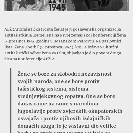
AFŽ (Antifašistička fronta žena) je jugoslavenska organizacija
antifašistkinja utemeljena na Prvoj zemaljskoj konferenciji žena
6. prosinca 1942. godine u Bosanskom Petrovcu. Na naslovnici
lista 'Žena u borbi' (9. prosinca 1942.), koji je izdavao Okružni
antifašistički odbor žena za Liku, objavljen je dio govora druga
Tita sa Konferencije AFŽ-a:
Žene se bore za slobodu i nezavisnost
svojih naroda, one se bore protiv
fašističkog sistema, sistema
srednjevjekovnog ropstva. One se bore
danas rame uz rame s narodima
Jugoslavije protiv zvjerskih okupatorskih
osvajača i protiv njihovih izdajničkih
domaćih slugu; to je sastavni dio velike