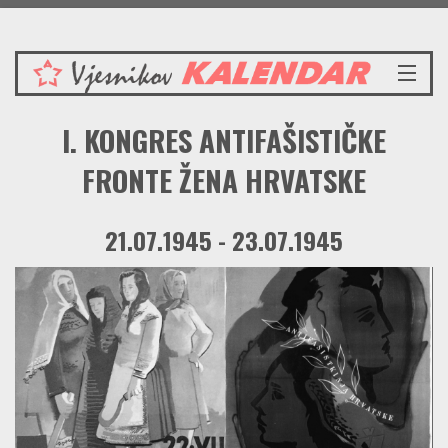
Nedjelja 9.8.2026.
NASLOVNICA
I. KONGRES ANTIFAŠISTIČKE
VIJESTI
REDAKCIJSKI KOMENTAR
FRONTE ŽENA HRVATSKE
VJESNIKOV KALENDAR
CRVENI ZABAVNIK
21.07.1945 - 23.07.1945
PRENOSIMO
SPOMENICI
BORBENA BIBLIOTEKA
NAŠE PJESME