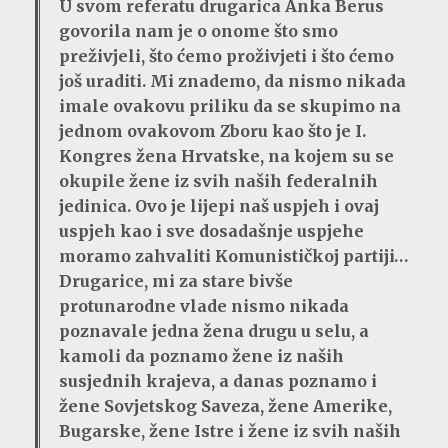
U svom referatu drugarica Anka Berus
govorila nam je o onome što smo
preživjeli, što ćemo proživjeti i što ćemo
još uraditi. Mi znademo, da nismo nikada
imale ovakovu priliku da se skupimo na
jednom ovakovom Zboru kao što je I.
Kongres žena Hrvatske, na kojem su se
okupile žene iz svih naših federalnih
jedinica. Ovo je lijepi naš uspjeh i ovaj
uspjeh kao i sve dosadašnje uspjehe
moramo zahvaliti Komunističkoj partiji…
Drugarice, mi za stare bivše
protunarodne vlade nismo nikada
poznavale jedna žena drugu u selu, a
kamoli da poznamo žene iz naših
susjednih krajeva, a danas poznamo i
žene Sovjetskog Saveza, žene Amerike,
Bugarske, žene Istre i žene iz svih naših