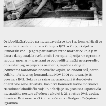
Oslobodilačka borba na moru razvijala se kao i na kopnu. Nizali su
se podvizi naših pomoraca. Od rujna 1942., u Podgori, djeluje
Primorski vod – jezgra partizanske ratne mornarice koja je iz
dana u dan postajala sve brojnija i sve opremljenija. Uz ogromne
napore, mornari – partizani su pobijedili tehnički neusporedivo
opremljenijeg neprijatelja na moru i, zajedno s drugim
jedinicama Narodnooslobodilačke vojske, oslobodili naš Jadran.
Odlukom Vrhovnog komandanta NOV i POJ osnovana je 18.
prosinca 1942., Sekcija za ratnu mornaricu pri Štabu Četvrte
operativne zone Hrvatske, kao prva komanda Ratne mornarice
Narodnooslobodilačke vojske. Sekcija je 28. prosinca uspostavila
mornaričku postaju u Podgori, u kojoj je 23. siječnja 1943. godine
formiran Prvi mornarički odred s četama u Podgori, Tučepima i
Igranima.