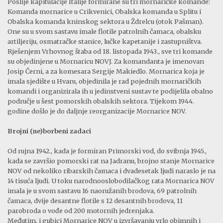
Poslije kapitulacije Italije formirane su tri mornaričke komande:
Komanda mornarice u Crikvenici, Obalska komanda u Splitu i
Obalska komanda kninskog sektora u Ždrelcu (otok Pašman).
One su u svom sastavu imale flotile patrolnih čamaca, obalsku
artiljeriju, osmatračke stanice, lučke kapetanije i zastupništva.
Rješenjem Vrhovnog štaba od 18. listopada 1943., sve tri komande
su objedinjene u Mornaricu NOVJ. Za komandanta je imenovan
Josip Černi, a za komesara Sergije Makiedlo. Mornarica koja je
imala sjedište u Hvaru, objedinila je rad pojednih mornaričkih
komandi i organizirala ih u jedinstveni sustav te podijelila obalno
područje u šest pomorskih obalskih sektora. Tijekom 1944.
godine došlo je do daljnje reorganizacije Mornarice NOV.
Brojni (ne)borbeni zadaci
Od rujna 1942., kada je formiran Primorski vod, do svibnja 1945.,
kada se završio pomorski rat na Jadranu, brojno stanje Mornarice
NOV od nekoliko ribarskih čamaca i dvadesetak ljudi naraslo je na
14 tisuća ljudi. U toku narodnooslobodilačkog rata Mornarica NOV
imala je u svom sastavu 16 naoružanih brodova, 69 patrolnih
čamaca, dvije desantne flotile s 12 desantnih brodova, 11
parobroda o vođe od 200 motornih jedrenjaka.
Međutim, i gubici Mornarice NOV u izvršavanju vrlo obimnih i