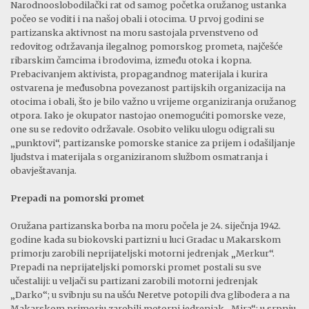
Narodnooslobodilački rat od samog početka oružanog ustanka
počeo se voditi i na našoj obali i otocima. U prvoj godini se
partizanska aktivnost na moru sastojala prvenstveno od
redovitog održavanja ilegalnog pomorskog prometa, najčešće
ribarskim čamcima i brodovima, između otoka i kopna.
Prebacivanjem aktivista, propagandnog materijala i kurira
ostvarena je međusobna povezanost partijskih organizacija na
otocima i obali, što je bilo važno u vrijeme organiziranja oružanog
otpora. Iako je okupator nastojao onemogućiti pomorske veze,
one su se redovito održavale. Osobito veliku ulogu odigrali su
„punktovi“, partizanske pomorske stanice za prijem i odašiljanje
ljudstva i materijala s organiziranom službom osmatranja i
obavještavanja.
Prepadi na pomorski promet
Oružana partizanska borba na moru počela je 24. siječnja 1942.
godine kada su biokovski partizni u luci Gradac u Makarskom
primorju zarobili neprijateljski motorni jedrenjak „Merkur“.
Prepadi na neprijateljski pomorski promet postali su sve
učestaliji: u veljači su partizani zarobili motorni jedrenjak
„Darko“; u svibnju su na ušću Neretve potopili dva glibodera a na
Makarskom primorju zarobili motorni jedrenjak „Mira“; u srpnju