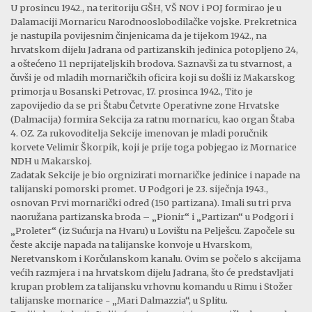
U prosincu 1942., na teritoriju GŠH, VŠ NOV i POJ formirao je u
Dalamaciji Mornaricu Narodnooslobodilačke vojske. Prekretnica
je nastupila povijesnim činjenicama da je tijekom 1942., na
hrvatskom dijelu Jadrana od partizanskih jedinica potopljeno 24,
a oštećeno 11 neprijateljskih brodova. Saznavši za tu stvarnost, a
čuvši je od mladih mornaričkih oficira koji su došli iz Makarskog
primorja u Bosanski Petrovac, 17. prosinca 1942., Tito je
zapovijedio da se pri Štabu Četvrte Operativne zone Hrvatske
(Dalmacija) formira Sekcija za ratnu mornaricu, kao organ Štaba
4. OZ. Za rukovoditelja Sekcije imenovan je mladi poručnik
korvete Velimir Škorpik, koji je prije toga pobjegao iz Mornarice
NDH u Makarskoj.
Zadatak Sekcije je bio orgnizirati mornaričke jedinice i napade na
talijanski pomorski promet. U Podgori je 23. siječnja 1943.,
osnovan Prvi mornarički odred (150 partizana). Imali su tri prva
naoružana partizanska broda – „Pionir“ i „Partizan“ u Podgori i
„Proleter“ (iz Sućurja na Hvaru) u Lovištu na Pelješcu. Započele su
česte akcije napada na talijanske konvoje u Hvarskom,
Neretvanskom i Korčulanskom kanalu. Ovim se počelo s akcijama
većih razmjera i na hrvatskom dijelu Jadrana, što će predstavljati
krupan problem za talijansku vrhovnu komandu u Rimu i Stožer
talijanske mornarice - „Mari Dalmazzia“, u Splitu.