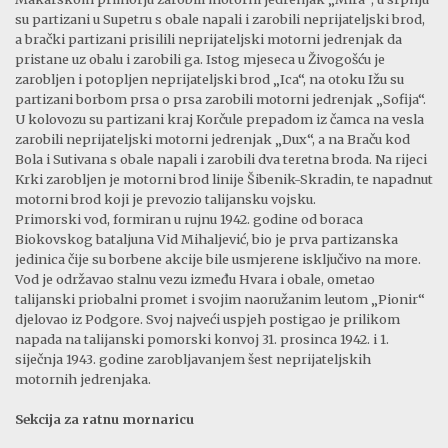
su partizani u Supetru s obale napali i zarobili neprijateljski brod,
a brački partizani prisilili neprijateljski motorni jedrenjak da
pristane uz obalu i zarobili ga. Istog mjeseca u Živogošću je
zarobljen i potopljen neprijateljski brod „Ica“, na otoku Ižu su
partizani borbom prsa o prsa zarobili motorni jedrenjak „Sofija“.
U kolovozu su partizani kraj Korčule prepadom iz čamca na vesla
zarobili neprijateljski motorni jedrenjak „Dux“, a na Braču kod
Bola i Sutivana s obale napali i zarobili dva teretna broda. Na rijeci
Krki zarobljen je motorni brod linije Šibenik-Skradin, te napadnut
motorni brod koji je prevozio talijansku vojsku.
Primorski vod, formiran u rujnu 1942. godine od boraca
Biokovskog bataljuna Vid Mihaljević, bio je prva partizanska
jedinica čije su borbene akcije bile usmjerene isključivo na more.
Vod je održavao stalnu vezu između Hvara i obale, ometao
talijanski priobalni promet i svojim naoružanim leutom „Pionir“
djelovao iz Podgore. Svoj najveći uspjeh postigao je prilikom
napada na talijanski pomorski konvoj 31. prosinca 1942. i 1.
siječnja 1943. godine zarobljavanjem šest neprijateljskih
motornih jedrenjaka.
Sekcija za ratnu mornaricu