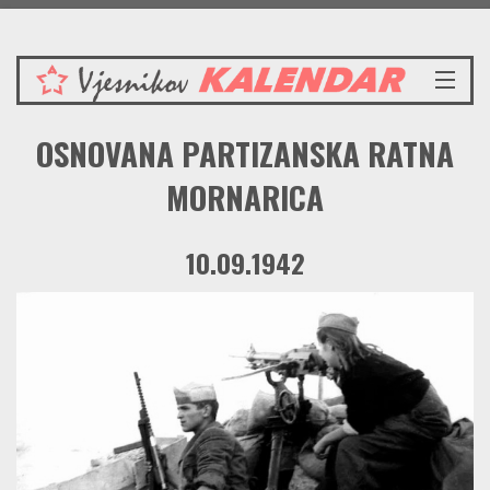
Petak 7.8.2026.
NASLOVNICA
OSNOVANA PARTIZANSKA RATNA
VIJESTI
REDAKCIJSKI KOMENTAR
MORNARICA
VJESNIKOV KALENDAR
CRVENI ZABAVNIK
10.09.1942
PRENOSIMO
SPOMENICI
BORBENA BIBLIOTEKA
NAŠE PJESME