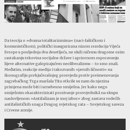
Da teorija o »dvama totalitarizmima« (naci-faštičkom i
komunističkom), politički inaugurirana nizom rezolucija Vijeća
Evrope u posljednja dva desetljeća, ne služi ničemu drugome osim
rastakanju tekovina socijalne države i apriornom osporavanju
lijeve alternative galopirajućem neoliberalizmu – to smo znali.
Međutim, reakcije medija i takozvanih »javnih ličnosti« na
ikonografiju prekjučerašnjeg prosvjeda protiv preimenovanja
zagrebačkog Trga maršala Tita otkrile su nam da njezina
primjena može biti i urnebesno smiješna. Jer kako nego
smiješnim okarakterizirati prozivanje prosvjednikâ na skupu
naslovljenom »Antifašizam je moj izbor« zbog zastava vodećih
antifašističkih snaga Drugog svjetskog rata – Sovjetskog saveza
i Crvene armije.