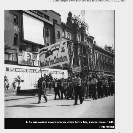
Crveni barjak Prve proleterske u oslobođenom Zagrebu