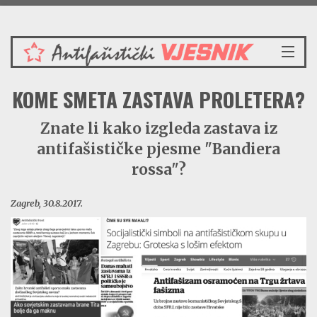
Petak 7.8.2026.
NASLOVNICA
KOME SMETA ZASTAVA PROLETERA?
VIJESTI
REDAKCIJSKI KOMENTAR
Znate li kako izgleda zastava iz
VJESNIKOV KALENDAR
antifašističke pjesme "Bandiera
CRVENI ZABAVNIK
rossa"?
PRENOSIMO
SPOMENICI
Zagreb, 30.8.2017.
BORBENA BIBLIOTEKA
NAŠE PJESME