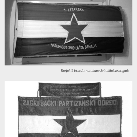
Barjak 3. istarske narodnooslobodilačke brigade