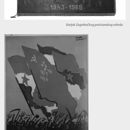
Barjak Zagrebačkog partizanskog odreda