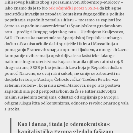
Hitlerovog kalibra zbog sporazuma von Ribbentrop-Molotov –
iako znamo da je to bio
tek očajnički potez SSSR-a
da izbjegne
nacističku invaziju sa zapada u kontekstu dugogodišnje politike
popuštanja zapadnih zemalja Hitleru – moramo se zapitati što
ćemo sa zapadnim Saveznicima? U Španjolskom građanskom
ratu – predigri Drugog svjetskog rata – Ujedinjeno Kraljevstvo,
SAD i Francuska nametnule su Španjolskoj Republici embargo,
dočim ništa nisu učinile da bi spriječile Hitlera i Mussolinija u
pomaganju Francovih snaga u opremi i ljudstvu, a mnoge državne
kompanije ovih zemalja opskrbljivale su fašističke falange
naftom i drugim sredstvima koja su hranila njihov ratni stroj. S
druge strane, SSSR je bio jedina država koja je Republici došla u
pomoć. Naravno, uz ovaj ratni sukob, ne smije se zaboraviti ni
dodjela teritorija (Austrija, Čehoslovačka) Trećem Reichu »za
zelenim stolom«, koju nisu izveli Marsovci, nego ista postava
zapadnih sila pod pretpostavkom da će se Hitler zadovoljiti
malim susjednim zemljama, odustati od orgijanja po Evropi i
odigrati ulogu štita od komunizma, odnosno revolucionarnog vala
s istoka.
Kao i danas, i tada je »demokratska«
kapitalistička Evropa gledala fašizam