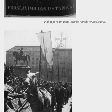
Plakat povodm Dana ustanka naroda Hrvatske 1945.