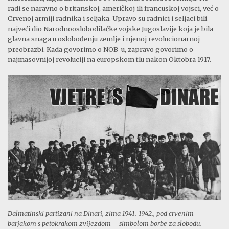
radi se naravno o britanskoj, američkoj ili francuskoj vojsci, već o
Crvenoj armiji radnika i seljaka. Upravo su radnici i seljaci bili
najveći dio Narodnooslobodilačke vojske Jugoslavije koja je bila
glavna snaga u oslobođenju zemlje i njenoj revolucionarnoj
preobrazbi. Kada govorimo o NOB-u, zapravo govorimo o
najmasovnijoj revoluciji na europskom tlu nakon Oktobra 1917.
Dalmatinski partizani na Dinari, zima 1941.-1942., pod crvenim
barjakom s petokrakom zvijezdom – simbolom borbe za slobodu.