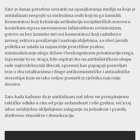
Zato je danas potrebno uzvratiti na opanjkavanja medija za koje je
antifašizam nespojiv sa simbolima onih koji su ga izmislili.
Komentatori koji kritiziraju artikulaciju socijalističkih stavova u
kontekstu otpora suvremenom fašistoidnom revizionizmu,
gotovo su bez iznimke isti oni komentatori koji radnike/ce
javnog sektora ponižavaju i nazivaju uhljebima, a u sferi javnih
politika se zalažu za najsurovije protržišne prakse,
minimaliziranje uloge države i beskrupuloznu privatizaciju svega.
Ispravnije bi se, stoga, bilo zapitati što na antifašističkom skupu
rade najtvrdokorniji liberali, spremni kao papagaji ponovljati
teze o dva totalitarizma i druge antikomunističke i antiradničke
stereotipe koje su tako voljno preuzeli iz rječnika najcrnije
desnice.
Zato kada kažemo da je antifašizam naš izbor ne preispitujemo
taktičke odluke u ratu od prije sedamdeset i više godina, već u taj
izbor neizbježno uključujemo zalaganje za jednakost i pravdu,
društveno vlasništvo i demokraciju.