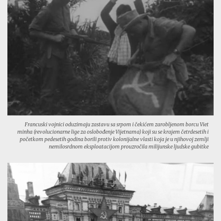
Francuski vojnici oduzimaju zastavu sa srpom i čekićem zarobljenom borcu Viet
minha (revolucionarne lige za oslobođenje Vijetnama) koji su se krajem četrdesetih i
početkom pedesetih godina borili protiv kolonijalne vlasti koja je u njihovoj zemlji
nemilosrdnom eksploatacijom prouzročila milijunske ljudske gubitke