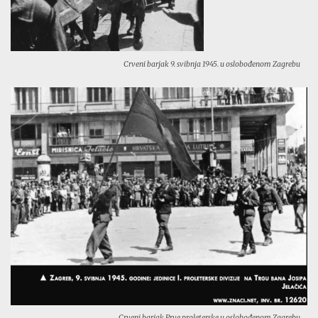
Crveni barjak 9. svibnja 1945. u oslobođenom Zagrebu
Crveni barjak Prve proleterske u oslobođenom Zagrebu