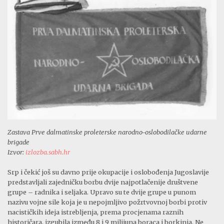
Zastava Prve dalmatinske proleterske narodno-oslobodilačke udarne
brigade
Izvor:
izlozba.sabh.hr
Srp i čekić još su davno prije okupacije i oslobođenja Jugoslavije
predstavljali zajedničku borbu dvije najpotlačenije društvene
grupe – radnika i seljaka. Upravo su te dvije grupe u punom
nazivu vojne sile koja je u nepojmljivo požrtvovnoj borbi protiv
nacističkih ideja istrebljenja, prema procjenama raznih
historičara, izgubila između 8 i 9 milijuna boraca i borkinja. Ne