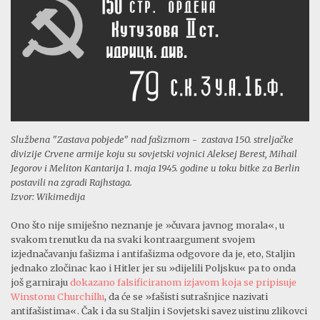
Službena "Zastava pobjede" nad fašizmom - zastava 150. streljačke
divizije Crvene armije koju su sovjetski vojnici Aleksej Berest, Mihail
Jegorov i Meliton Kantarija 1. maja 1945. godine u toku bitke za Berlin
postavili na zgradi Rajhstaga.
Izvor: Wikimedija
Ono što nije smiješno neznanje je »čuvara javnog morala«, u
svakom trenutku da na svaki kontraargument svojem
izjednačavanju fašizma i antifašizma odgovore da je, eto, Staljin
jednako zločinac kao i Hitler jer su »dijelili Poljsku« pa to onda
još garniraju
dokazano falsificiranom izjavom koja se pripisuje
Winstonu Churchillu
, da će se »fašisti sutrašnjice nazivati
antifašistima«. Čak i da su Staljin i Sovjetski savez uistinu zlikovci