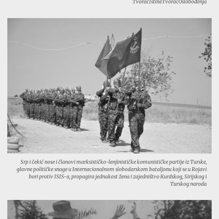
TvoracIstineTvoracOslobođenja
Srp i čekić nose i članovi marksističko-lenjinističke komunističke partije iz Turske,
glavne političke snage u Internacionalnom slobodarskom bataljonu koji se u Rojavi
bori protiv ISIS-a, propagira jednakost žena i zajedništvo Kurdskog, Sirijskog i
Turskog naroda