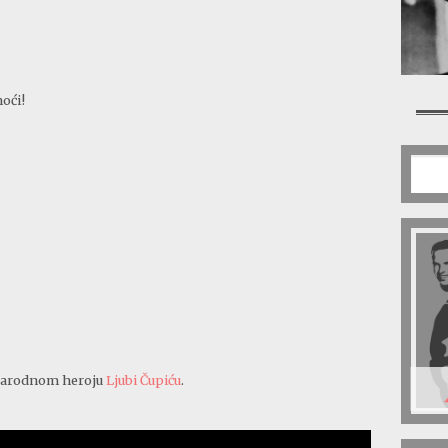
noći!
 narodnom heroju
Ljubi Čupiću
.