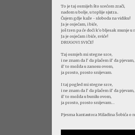
To je taj osmijeh što srećom zrači,
nadom u bolje, u toplije sjutra..
Čujem gdje kaže - sloboda na vidiku!
Ja je osjećam, i biće,
još tren pa će doći k'o bljesak munje u 
Ja je osjećam i biće, sviće!
DRUGOVI SVIĆE!
Taj osmjeh mi stegne srce,
i ne znam da l' da plačem il' da pjevam,
il' to možda u zanosu ovom,
ja prosto, prosto snijevam.
I taj pogled mi stegne srce,
i ne znam da l' da plačem il' da pjevam,
il' to možda u bunilu ovom,
ja prosto, prosto snijevam…
Pjesma kantautora Miladina Šobića o