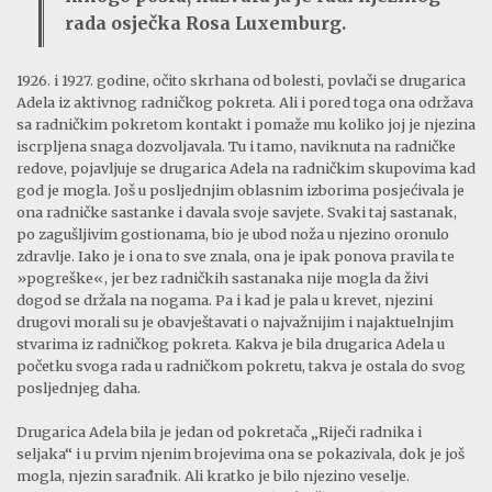
rada osječka Rosa Luxemburg.
1926. i 1927. godine, očito skrhana od bolesti, povlači se drugarica
Adela iz aktivnog radničkog pokreta. Ali i pored toga ona održava
sa radničkim pokretom kontakt i pomaže mu koliko joj je njezina
iscrpljena snaga dozvoljavala. Tu i tamo, naviknuta na radničke
redove, pojavljuje se drugarica Adela na radničkim skupovima kad
god je mogla. Još u posljednjim oblasnim izborima posjećivala je
ona radničke sastanke i davala svoje savjete. Svaki taj sastanak,
po zagušljivim gostionama, bio je ubod noža u njezino oronulo
zdravlje. Iako je i ona to sve znala, ona je ipak ponova pravila te
»pogreške«, jer bez radničkih sastanaka nije mogla da živi
dogod se držala na nogama. Pa i kad je pala u krevet, njezini
drugovi morali su je obavještavati o najvažnijim i najaktuelnjim
stvarima iz radničkog pokreta. Kakva je bila drugarica Adela u
početku svoga rada u radničkom pokretu, takva je ostala do svog
posljednjeg daha.
Drugarica Adela bila je jedan od pokretača „Riječi radnika i
seljaka“ i u prvim njenim brojevima ona se pokazivala, dok je još
mogla, njezin sarađnik. Ali kratko je bilo njezino veselje.