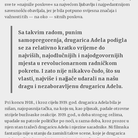
sve te »najniže poslove« sa najvećom ljubavlju i najpedantnijom
savesnošću obavljala, jer je bila potpuno svijesna značaja i
važnosti tih — na oko — sitnih poslova.
Sa takvim radom, punim
samopregorenja, drugarica Adela podigla
se za relativno kratko vrijeme do
najviših, najodlučnijih i najodgovornijih
mjesta u revolucionarnom radničkom
pokretu. I zato nije nikakvo čudo, što su
vlasti, najviše i najjače udarali na našu
dragu i nezaboravljenu drugaricu Adelu.
Pri koncu 1918., i kroz cijelu 1919. god. drugarica Adela bila je
nišan, najopasnija tačka, na koju su, kao pljusak, padale otrovne
strijele buržoaske reakcije. 1919. god., u doba strogog režima,
upadale su patrole političke po noći, u razna doba, kroz prozor u
njen stan tražeći drugaricu Adelu i njezine saradnike. Ni filmska
fantazija nije u stanju da zamisli takve scene, koje je drugarica