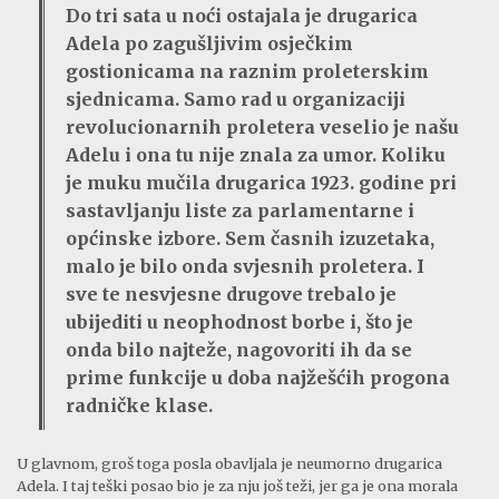
Do tri sata u noći ostajala je drugarica
Adela po zagušljivim osječkim
gostionicama na raznim proleterskim
sjednicama. Samo rad u organizaciji
revolucionarnih proletera veselio je našu
Adelu i ona tu nije znala za umor. Koliku
je muku mučila drugarica 1923. godine pri
sastavljanju liste za parlamentarne i
općinske izbore. Sem časnih izuzetaka,
malo je bilo onda svjesnih proletera. I
sve te nesvjesne drugove trebalo je
ubijediti u neophodnost borbe i, što je
onda bilo najteže, nagovoriti ih da se
prime funkcije u doba najžešćih progona
radničke klase.
U glavnom, groš toga posla obavljala je neumorno drugarica
Adela. I taj teški posao bio je za nju još teži, jer ga je ona morala