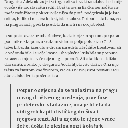
Drugarica Adela ubrzo je iza toga toliko fizički smalaksala, da nije
uopće više mogla ništa raditi. I baš ta njena fizička nemoć što ne
može radničkom pokretu više ništa da pruži podgrizala ju je isto
toliko, koliko i njezina bolest, tuberkuloza. Potpuno skrhana, već
na pragu smrti, počela je Adela da misli i na svoju bolest.
U stupnju otvorene tuberkuloze, kada je njezin sputum preparat
pod mikroskopom, u svakom vidnom polju pokazivao 7—8
tuberkl bacila, krenula je drugarica Adela u lječilište Brestovac, ali
je već onda bilo i suviše kasno. Oba plućna krila bila su potpuno
zaražena i njoj se više nije moglo pomoći. Ali u koliko se bližio
dan smrti, u toliko je drugarica Adela htjela više da živi. Ona nije
težila za životom kao životom, već da sav svoj život posveti radu
oko oslobođenja proletarijata.
Potpuno svjesna da se nalazimo na pragu
novog društvenog uređenja, prve faze
proleterske vladavine, ona je htjela da
vidi grob kapitalističkog društva i
njegovu smrt. Ali u mjesto te njene vruće
želje, došla je njezina smrt koja ju je