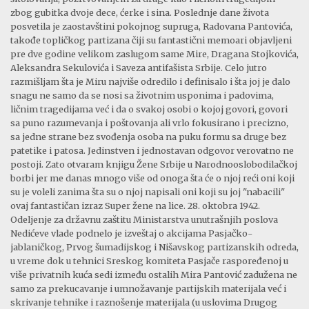
zbog gubitka dvoje dece, ćerke i sina. Poslednje dane života
posvetila je zaostavštini pokojnog supruga, Radovana Pantovića,
takođe topličkog partizana čiji su fantastični memoari objavljeni
pre dve godine velikom zaslugom same Mire, Dragana Stojkovića,
Aleksandra Sekulovića i Saveza antifašista Srbije. Celo jutro
razmišljam šta je Miru najviše odredilo i definisalo i šta joj je dalo
snagu ne samo da se nosi sa životnim usponima i padovima,
ličnim tragedijama već i da o svakoj osobi o kojoj govori, govori
sa puno razumevanja i poštovanja ali vrlo fokusirano i precizno,
sa jedne strane bez svođenja osoba na puku formu sa druge bez
patetike i patosa. Jedinstven i jednostavan odgovor verovatno ne
postoji. Zato otvaram knjigu Žene Srbije u Narodnooslobodilačkoj
borbi jer me danas mnogo više od onoga šta će o njoj reći oni koji
su je voleli zanima šta su o njoj napisali oni koji su joj "nabacili"
ovaj fantastičan izraz Super žene na lice. 28. oktobra 1942.
Odeljenje za državnu zaštitu Ministarstva unutrašnjih poslova
Nedićeve vlade podnelo je izveštaj o akcijama Pasjačko-
jablaničkog, Prvog šumadijskog i Nišavskog partizanskih odreda,
u vreme dok u tehnici Sreskog komiteta Pasjače raspoređenoj u
više privatnih kuća sedi između ostalih Mira Pantović zadužena ne
samo za prekucavanje i umnožavanje partijskih materijala već i
skrivanje tehnike i raznošenje materijala (u uslovima Drugog