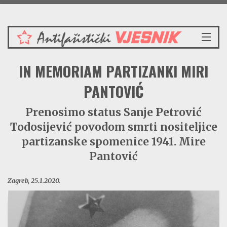
Nedjelja 9.8.2026.
NASLOVNICA
IN MEMORIAM PARTIZANKI MIRI
VIJESTI
REDAKCIJSKI KOMENTAR
PANTOVIĆ
VJESNIKOV KALENDAR
Prenosimo status Sanje Petrović
CRVENI ZABAVNIK
Todosijević povodom smrti nositeljice
PRENOSIMO
SPOMENICI
partizanske spomenice 1941. Mire
BORBENA BIBLIOTEKA
Pantović
NAŠE PJESME
Zagreb, 25.1.2020.