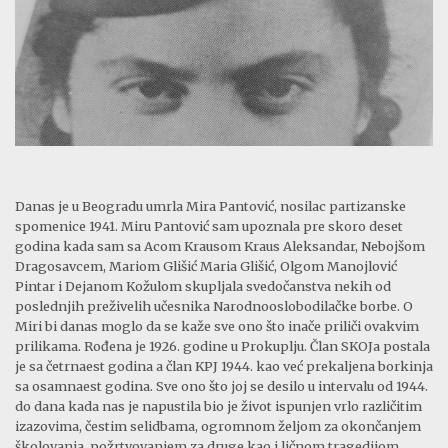
Danas je u Beogradu umrla Mira Pantović, nosilac partizanske
spomenice 1941. Miru Pantović sam upoznala pre skoro deset
godina kada sam sa Acom Krausom Kraus Aleksandar, Nebojšom
Dragosavcem, Mariom Glišić Maria Glišić, Olgom Manojlović
Pintar i Dejanom Kožulom skupljala svedočanstva nekih od
poslednjih preživelih učesnika Narodnooslobodilačke borbe. O
Miri bi danas moglo da se kaže sve ono što inače priliči ovakvim
prilikama. Rođena je 1926. godine u Prokuplju. Član SKOJa postala
je sa četrnaest godina a član KPJ 1944. kao već prekaljena borkinja
sa osamnaest godina. Sve ono što joj se desilo u intervalu od 1944.
do dana kada nas je napustila bio je život ispunjen vrlo različitim
izazovima, čestim selidbama, ogromnom željom za okončanjem
školovanja, požrtvovanjem za druge kao i ličnom tragedijom