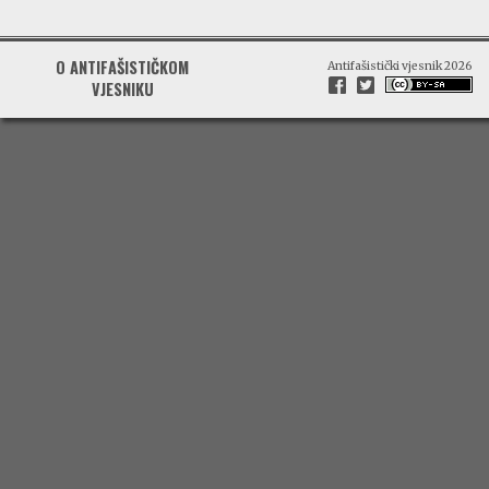
O ANTIFAŠISTIČKOM
Antifašistički vjesnik 2026
VJESNIKU