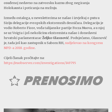
osuđenoj nedavno na zatvorsku kaznu zbog negiranja
Holokausta i poticanja na mržnju.
Između ostaloga, u newsletterima se našao i izvještaj o putu u
Siriju delegacije evropskih ekstremnih desničara. Delegaciju je
vodio Roberto Fiore, vođa talijanske partije Forza Nuova, a u njoj
se uz Voigta i još nekolicinu ekstremista našao i donedavni
hrvatski parlamentarac
Željko Glasnović
. Podsjećamo, Glasnović
je, tada još kao zastupnik u Saboru RH,
sudjelovao na kongresu
NPD-a 2018. godine
.
Cijeli članak pročitajte na:
https://euobserver.com/investigations/149795