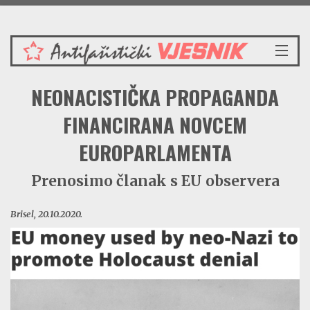
Nedjelja 9.8.2026.
NASLOVNICA
NEONACISTIČKA PROPAGANDA
VIJESTI
REDAKCIJSKI KOMENTAR
FINANCIRANA NOVCEM
VJESNIKOV KALENDAR
EUROPARLAMENTA
CRVENI ZABAVNIK
PRENOSIMO
Prenosimo članak s EU observera
SPOMENICI
BORBENA BIBLIOTEKA
Brisel, 20.10.2020.
NAŠE PJESME