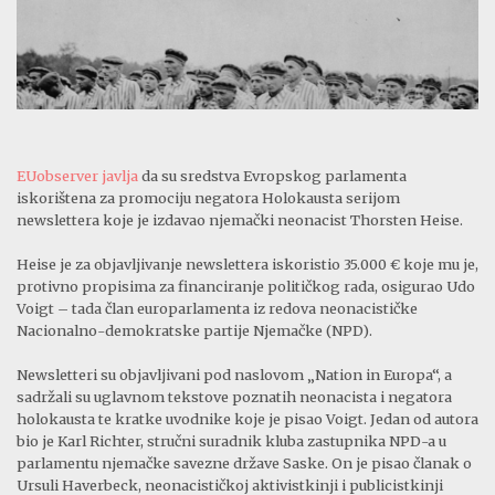
EUobserver javlja
da su sredstva Evropskog parlamenta
iskorištena za promociju negatora Holokausta serijom
newslettera koje je izdavao njemački neonacist Thorsten Heise.
Heise je za objavljivanje newslettera iskoristio 35.000 € koje mu je,
protivno propisima za financiranje političkog rada, osigurao Udo
Voigt – tada član europarlamenta iz redova neonacističke
Nacionalno-demokratske partije Njemačke (NPD).
Newsletteri su objavljivani pod naslovom „Nation in Europa“, a
sadržali su uglavnom tekstove poznatih neonacista i negatora
holokausta te kratke uvodnike koje je pisao Voigt. Jedan od autora
bio je Karl Richter, stručni suradnik kluba zastupnika NPD-a u
parlamentu njemačke savezne države Saske. On je pisao članak o
Ursuli Haverbeck, neonacističkoj aktivistkinji i publicistkinji