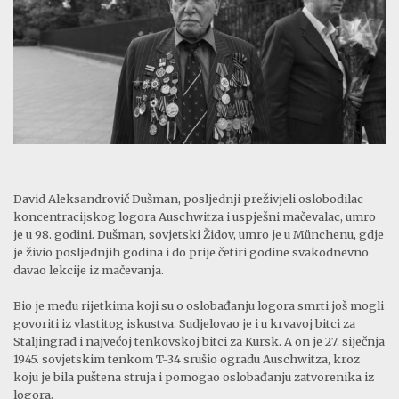
David Aleksandrovič Dušman, posljednji preživjeli oslobodilac
koncentracijskog logora Auschwitza i uspješni mačevalac, umro
je u 98. godini. Dušman, sovjetski Židov, umro je u Münchenu, gdje
je živio posljednjih godina i do prije četiri godine svakodnevno
davao lekcije iz mačevanja.
Bio je među rijetkima koji su o oslobađanju logora smrti još mogli
govoriti iz vlastitog iskustva. Sudjelovao je i u krvavoj bitci za
Staljingrad i najvećoj tenkovskoj bitci za Kursk. A on je 27. siječnja
1945. sovjetskim tenkom T-34 srušio ogradu Auschwitza, kroz
koju je bila puštena struja i pomogao oslobađanju zatvorenika iz
logora.