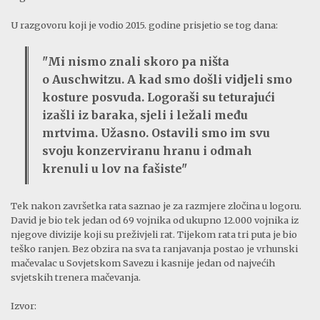
U razgovoru koji je vodio 2015. godine prisjetio se tog dana:
"Mi nismo znali skoro pa ništa
o Auschwitzu. A kad smo došli vidjeli smo
kosture posvuda. Logoraši su teturajući
izašli iz baraka, sjeli i ležali među
mrtvima. Užasno. Ostavili smo im svu
svoju konzerviranu hranu i odmah
krenuli u lov na fašiste"
Tek nakon završetka rata saznao je za razmjere zločina u logoru.
David je bio tek jedan od 69 vojnika od ukupno 12.000 vojnika iz
njegove divizije koji su preživjeli rat. Tijekom rata tri puta je bio
teško ranjen. Bez obzira na sva ta ranjavanja postao je vrhunski
mačevalac u Sovjetskom Savezu i kasnije jedan od najvećih
svjetskih trenera mačevanja.
Izvor: