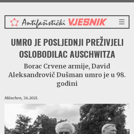
Petak 7.8.2026.
NASLOVNICA
UMRO JE POSLJEDNJI PREŽIVJELI
VIJESTI
REDAKCIJSKI KOMENTAR
OSLOBODILAC AUSCHWITZA
VJESNIKOV KALENDAR
Borac Crvene armije, David
CRVENI ZABAVNIK
Aleksandrovič Dušman umro je u 98.
PRENOSIMO
SPOMENICI
godini
BORBENA BIBLIOTEKA
München, 7.6.2021.
NAŠE PJESME