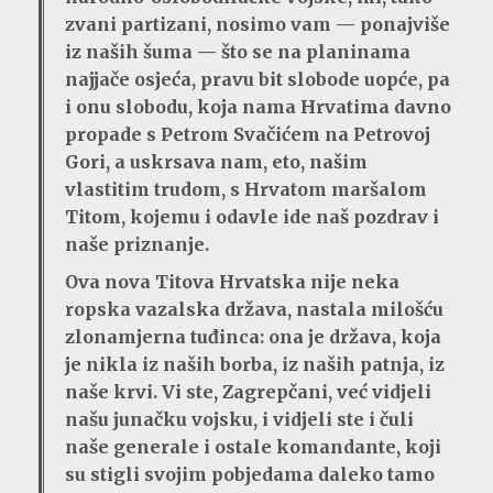
zvani partizani, nosimo vam — ponajviše
iz naših šuma — što se na planinama
najjače osjeća, pravu bit slobode uopće, pa
i onu slobodu, koja nama Hrvatima davno
propade s Petrom Svačićem na Petrovoj
Gori, a uskrsava nam, eto, našim
vlastitim trudom, s Hrvatom maršalom
Titom, kojemu i odavle ide naš pozdrav i
naše priznanje.
Ova nova Titova Hrvatska nije neka
ropska vazalska država, nastala milošću
zlonamjerna tuđinca: ona je država, koja
je nikla iz naših borba, iz naših patnja, iz
naše krvi. Vi ste, Zagrepčani, već vidjeli
našu junačku vojsku, i vidjeli ste i čuli
naše generale i ostale komandante, koji
su stigli svojim pobjedama daleko tamo