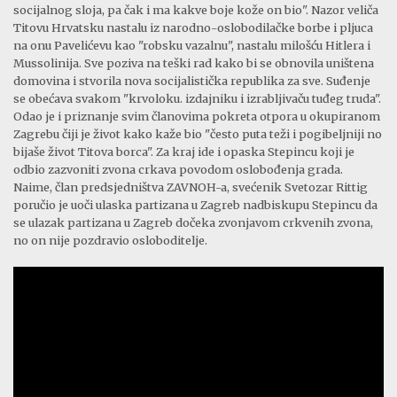
socijalnog sloja, pa čak i ma kakve boje kože on bio". Nazor veliča
Titovu Hrvatsku nastalu iz narodno-oslobodilačke borbe i pljuca
na onu Pavelićevu kao "robsku vazalnu", nastalu milošću Hitlera i
Mussolinija. Sve poziva na teški rad kako bi se obnovila uništena
domovina i stvorila nova socijalistička republika za sve. Suđenje
se obećava svakom "krvoloku. izdajniku i izrabljivaču tuđeg truda".
Odao je i priznanje svim članovima pokreta otpora u okupiranom
Zagrebu čiji je život kako kaže bio "često puta teži i pogibeljniji no
bijaše život Titova borca". Za kraj ide i opaska Stepincu koji je
odbio zazvoniti zvona crkava povodom oslobođenja grada.
Naime, član predsjedništva ZAVNOH-a, svećenik Svetozar Rittig
poručio je uoči ulaska partizana u Zagreb nadbiskupu Stepincu da
se ulazak partizana u Zagreb dočeka zvonjavom crkvenih zvona,
no on nije pozdravio osloboditelje.