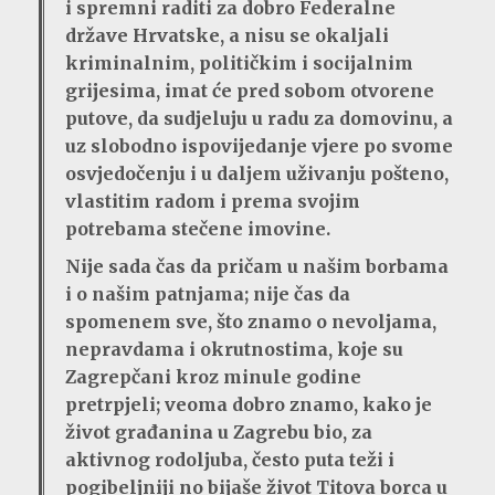
i spremni raditi za dobro Federalne
države Hrvatske, a nisu se okaljali
kriminalnim, političkim i socijalnim
grijesima, imat će pred sobom otvorene
putove, da sudjeluju u radu za domovinu, a
uz slobodno ispovijedanje vjere po svome
osvjedočenju i u daljem uživanju pošteno,
vlastitim radom i prema svojim
potrebama stečene imovine.
Nije sada čas da pričam u našim borbama
i o našim patnjama; nije čas da
spomenem sve, što znamo o nevoljama,
nepravdama i okrutnostima, koje su
Zagrepčani kroz minule godine
pretrpjeli; veoma dobro znamo, kako je
život građanina u Zagrebu bio, za
aktivnog rodoljuba, često puta teži i
pogibeljniji no bijaše život Titova borca u