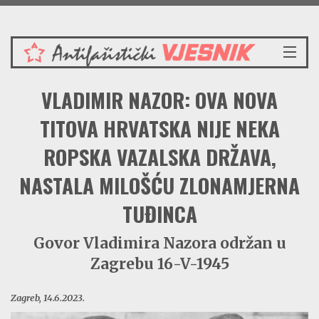
Ponedjeljak 10.8.2026.
NASLOVNICA
VLADIMIR NAZOR: OVA NOVA
VIJESTI
REDAKCIJSKI KOMENTAR
TITOVA HRVATSKA NIJE NEKA
VJESNIKOV KALENDAR
ROPSKA VAZALSKA DRŽAVA,
CRVENI ZABAVNIK
NASTALA MILOŠĆU ZLONAMJERNA
PRENOSIMO
SPOMENICI
TUĐINCA
BORBENA BIBLIOTEKA
NAŠE PJESME
Govor Vladimira Nazora održan u
Zagrebu 16-V-1945
Zagreb, 14.6.2023.