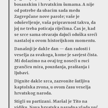
bosanskim i hrvatskim šumama. A nije
od potrebe da ubacim sada medu
Zagrepčane nove parole; vaše je
oduševljenje, vaša pripravnost takva, da
joj ne treba poticaja riječima. Čas je, kad
se srce sama otvaraju dajući oduška sreći
nastaloj u ovom historijskom momentu.
Današnji je dakle dan — dan radosti i
veselja za svakoga, kome je savjest čista.
Mi dolazimo na ovaj trg noseći u ruci
grančicu mira, pouzdanja, praštanja i
ljubavi.
Dignite dakle srca, zazvonite šutljiva
kaptolska zvona, u ovom času veselja
hrvatskog naroda.
Stigli su partizani. Maršal je Tito na
vidiku. Nova hrvatska narodna vlada već