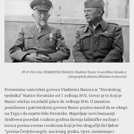
PF-P-002-316, UNWANTED IMAGES: Vladimir Nazor i Ivan Ribar (Građa iz
fotografskih albuma Mladena Ivekovića)
Prenosimo vam tekst govora Vladimira Nazora iz "Hrvatskog
tjednika" Matice Hrvatske od 7. svibnja 1971. Govor je to koji je
Nazor održao na Jelačić placu 16. svibnja 1945. U izuzetno
poetičnom i patriotskom govoru Nazor poziva narod da se okupi
na Trgu i da osjetio bilo Hrvatske. Najavljuje novi humaniji
društveni poredak i nakon godina širenja fašističke mržnje i
terora prema svemu i svakomu koji je bio drugačiji širi ljubav
"prema Čovjeku uopće, ma kojeg jezika, vjere, zanimanja i