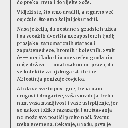
do preko Trsta i do rijeke Soče.
Vidjeli ste, što smo uradili, a sigurno već
osjećale, što smo željni još uraditi.
Naša je želja, da nestane s gradskih ulica
i sa seoskih dvorišta nezaposlenih ljudi;
prosjaka, zanemarenih staraca i
zapuštenedjece, hromih i bolesnih. Svak
će — ma i kako bio unesrećen građanin
naše države — imati zakonom pravo, da
se kolektiv za nj drugarski brine.
Milostinja ponizuje čovjeka.
Ali da se sve to postigne, treba nam.
drugovi i drugarice, vaša suradnja, treba
nam vaša marljivost i vaše ustrpljenje, jer
se nakon toliko razaranja i uništavanja
ne može sve postići preko noći. Svemu
treba vremena. Čekanje, u radu, prva je