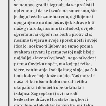
se nanovo gradi i izgradi, da se pročisti i
oplemeni, i da se izvuče na sunce ono, što
je dugo ležalo zanemareno, oglibijeno i
opoganjeno na dnu još uvijek zdrave biti
našeg naroda, nosimo ti mladost, uvijek
spremnu na otpor i na borbu protiv zla;
nosimo ti vjeru u svoje sposobnosti i svoje
ideale; nosimo ti ljubav ne samo prema
svakom Hrvatu i prema našoj najbližoj i
najdaljoj slavenskoj braći, nego također i
prema Čovjeku uopće, ma kojeg jezika,
vjere, zanimanja i socijalnog sloja, pa čak
i ma kakve boje kože on bio. Naš moral i
naša etika nisu nikako moral i etika
okupatora i domaćih spekulanata i
izdajica. Zagrepčani i svi narodi
Federalne države Hrvatske, mi, borci
narodno-oslobodilačke vojske, mi, tako