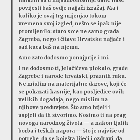
nalazili su u najsudbonosnije dane naše
povijesti baš ovdje najjači izražaj. Ma i
koliko je ovaj trg mijenjao tokom
vremena svoj izgled, nešto se ipak nije
promijenilo: staro srce ne samo grada
Zagreba, nego i čitave Hrvatske najjače i
sad kuca baš na njemu.
Amo zato dođosmo ponajprije i mi.
I ne dođosmo ti, Jelačićeva plokalo, grade
Zagrebe i narode hrvatski, praznih ruku.
Ne mislim na materijalne darove, koji će
se pokazati kasnije, kao posljedice ovih
velikih događaja, nego mislim na
njihove preduvjete, Što smo htjeli i
uspjeli da ih stvorimo. Nosimo ti na prag
novoga narodnog života — a nakon ljutih
borba i teških napora — što je najviše od
potrebe, da se koješta liječi i ozdravi, da