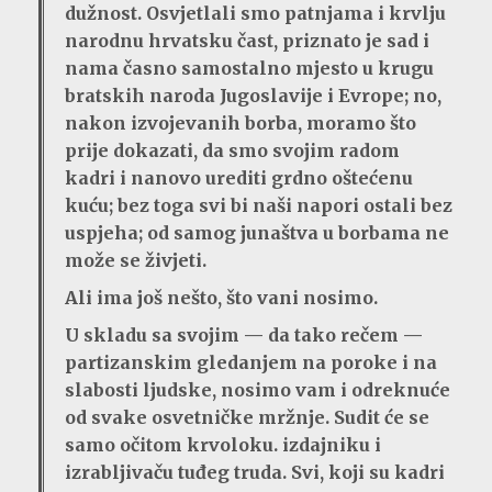
dužnost. Osvjetlali smo patnjama i krvlju
narodnu hrvatsku čast, priznato je sad i
nama časno samostalno mjesto u krugu
bratskih naroda Jugoslavije i Evrope; no,
nakon izvojevanih borba, moramo što
prije dokazati, da smo svojim radom
kadri i nanovo urediti grdno oštećenu
kuću; bez toga svi bi naši napori ostali bez
uspjeha; od samog junaštva u borbama ne
može se živjeti.
Ali ima još nešto, što vani nosimo.
U skladu sa svojim — da tako rečem —
partizanskim gledanjem na poroke i na
slabosti ljudske, nosimo vam i odreknuće
od svake osvetničke mržnje. Sudit će se
samo očitom krvoloku. izdajniku i
izrabljivaču tuđeg truda. Svi, koji su kadri