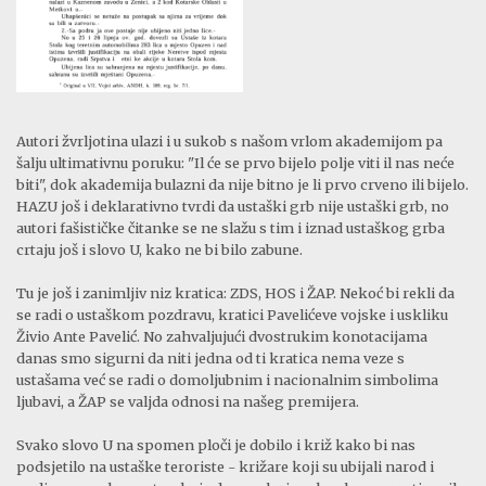
Autori žvrljotina ulazi i u sukob s našom vrlom akademijom pa
šalju ultimativnu poruku: "Il će se prvo bijelo polje viti il nas neće
biti", dok akademija bulazni da nije bitno je li prvo crveno ili bijelo.
HAZU još i deklarativno tvrdi da ustaški grb nije ustaški grb, no
autori fašističke čitanke se ne slažu s tim i iznad ustaškog grba
crtaju još i slovo U, kako ne bi bilo zabune.
Tu je još i zanimljiv niz kratica: ZDS, HOS i ŽAP. Nekoć bi rekli da
se radi o ustaškom pozdravu, kratici Pavelićeve vojske i uskliku
Živio Ante Pavelić. No zahvaljujući dvostrukim konotacijama
danas smo sigurni da niti jedna od ti kratica nema veze s
ustašama već se radi o domoljubnim i nacionalnim simbolima
ljubavi, a ŽAP se valjda odnosi na našeg premijera.
Svako slovo U na spomen ploči je dobilo i križ kako bi nas
podsjetilo na ustaške teroriste - križare koji su ubijali narod i