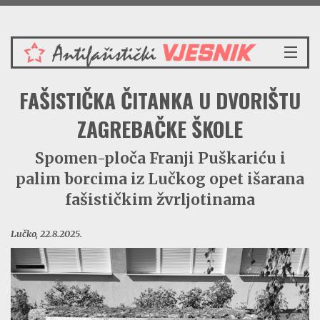
Subota 8.8.2026.
NASLOVNICA
FAŠISTIČKA ČITANKA U DVORIŠTU
VIJESTI
REDAKCIJSKI KOMENTAR
ZAGREBAČKE ŠKOLE
VJESNIKOV KALENDAR
Spomen-ploča Franji Puškariću i
CRVENI ZABAVNIK
palim borcima iz Lučkog opet išarana
PRENOSIMO
SPOMENICI
fašističkim žvrljotinama
BORBENA BIBLIOTEKA
Lučko, 22.8.2025.
NAŠE PJESME