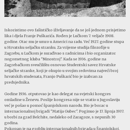
Iskoristimo ovo fašističko iživljavanje da se još jednom prisjetimo
lika i djela Franje Puškarića. Rođen je Lučkom 7. veljače 1908.
godine. Otac mu je umro u Americi na radu. Već 1927. godine stupa
u Hrvatsku seljačku stranku. Za vrijeme studija filozofije u
Zagrebu, u Lučkom je surađivao s radnicima i bio organizator
nogometnog kluba "Ninostroj". Kada se 1936. godine na
Zagrebačkom sveučilištu osnovao Studentski savez Hrvatske
seljačke stranke, koji je okupio u svojim redovima najveći broj
hrvatskih studenata, Franjo Puškarić bio je izabran za
predsjednika.
Godine 1936. otputovao je kao delegat na svjetski kongres
omladine u Ženevu. Poslije kongresa nije se vratio u Jugoslaviju
već je pošao u pomoć španjolskom narodu. Bio je borac u
internacionalnoj brigadi "Matija Gubec". Poginuo je 17. lipnja 1937.
u borbi za grad Belchite, nedaleko od Zaragoze, s nepunih 30
godina.
Pokopan je na groblju internacionalnih brigada u Španjolskoj.