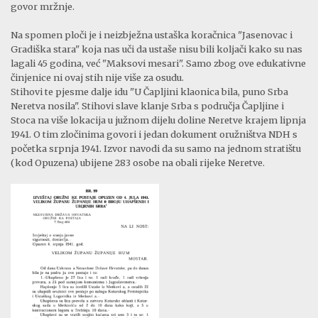
govor mržnje.
Na spomen ploči je i neizbježna ustaška koračnica "Jasenovac i
Gradiška stara" koja nas uči da ustaše nisu bili koljači kako su nas
lagali 45 godina, već "Maksovi mesari". Samo zbog ove edukativne
činjenice ni ovaj stih nije više za osudu.
Stihovi te pjesme dalje idu "U Čapljini klaonica bila, puno Srba
Neretva nosila". Stihovi slave klanje Srba s područja Čapljine i
Stoca na više lokacija u južnom dijelu doline Neretve krajem lipnja
1941. O tim zločinima govori i jedan dokument oružništva NDH s
početka srpnja 1941. Izvor navodi da su samo na jednom stratištu
(kod Opuzena) ubijene 283 osobe na obali rijeke Neretve.