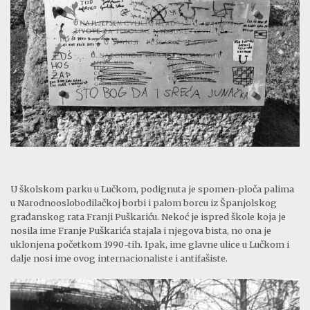
U školskom parku u Lučkom, podignuta je spomen-ploča palima
u Narodnooslobodilačkoj borbi i palom borcu iz Španjolskog
građanskog rata Franji Puškariću. Nekoć je ispred škole koja je
nosila ime Franje Puškarića stajala i njegova bista, no ona je
uklonjena početkom 1990-tih. Ipak, ime glavne ulice u Lučkom i
dalje nosi ime ovog internacionaliste i antifašiste.