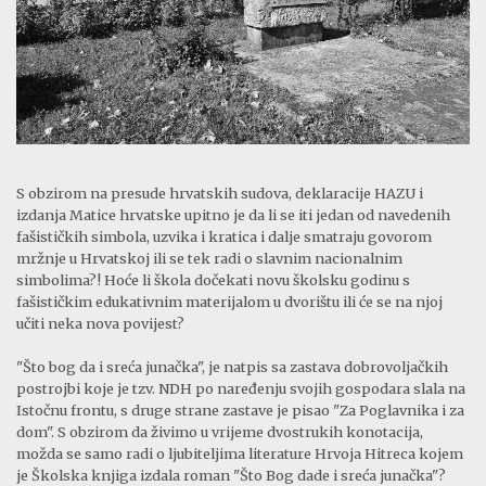
S obzirom na presude hrvatskih sudova, deklaracije HAZU i
izdanja Matice hrvatske upitno je da li se iti jedan od navedenih
fašističkih simbola, uzvika i kratica i dalje smatraju govorom
mržnje u Hrvatskoj ili se tek radi o slavnim nacionalnim
simbolima?! Hoće li škola dočekati novu školsku godinu s
fašističkim edukativnim materijalom u dvorištu ili će se na njoj
učiti neka nova povijest?
"Što bog da i sreća junačka", je natpis sa zastava dobrovoljačkih
postrojbi koje je tzv. NDH po naređenju svojih gospodara slala na
Istočnu frontu, s druge strane zastave je pisao "Za Poglavnika i za
dom". S obzirom da živimo u vrijeme dvostrukih konotacija,
možda se samo radi o ljubiteljima literature Hrvoja Hitreca kojem
je Školska knjiga izdala roman "Što Bog dade i sreća junačka"?