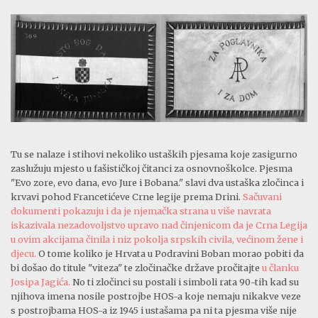
Tu se nalaze i stihovi nekoliko ustaških pjesama koje zasigurno
zaslužuju mjesto u fašističkoj čitanci za osnovnoškolce. Pjesma
"Evo zore, evo dana, evo Jure i Bobana." slavi dva ustaška zločinca i
krvavi pohod Francetićeve Crne legije prema Drini.
Sačuvani
dokumenti pokazuju i da je njemačka strana u više navrata
iskazivala nezadovoljstvo upravo nad činjenicom da je Crna Legija
u ovim akcijama činila i niz pokolja srpskih civila, većinom žene i
djecu.
O tome koliko je Hrvata u Podravini Boban morao pobiti da
bi došao do titule "viteza" te zločinačke države pročitajte
u članku
Josipa Jagića.
No ti zločinci su postali i simboli rata 90-tih kad su
njihova imena nosile postrojbe HOS-a koje nemaju nikakve veze
s postrojbama HOS-a iz 1945 i ustašama pa ni ta pjesma više nije