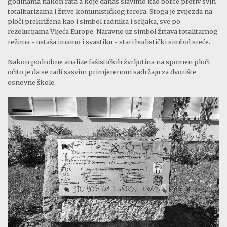
godinama nakon rata a koje danas slavimo kao borce protiv svih
totalitarizama i žrtve komunističkog terora. Stoga je zvijezda na
ploči prekrižena kao i simbol radnika i seljaka, sve po
rezolucijama Vijeća Europe. Naravno uz simbol žrtava totalitarnog
režima - ustaša imamo i svastiku - stari budistički simbol sreće.
Nakon podrobne analize fašističkih žvrljotina na spomen ploči
očito je da se radi sasvim primjerenom sadržaju za dvorište
osnovne škole.