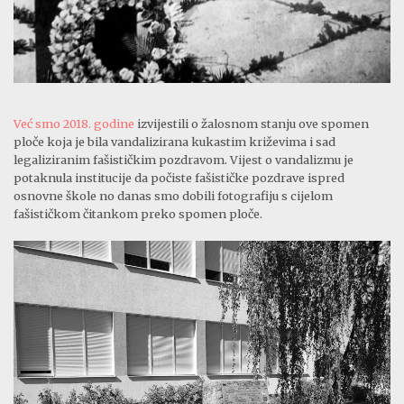
Već smo 2018. godine
izvijestili o žalosnom stanju ove spomen
ploče koja je bila vandalizirana kukastim križevima i sad
legaliziranim fašističkim pozdravom. Vijest o vandalizmu je
potaknula institucije da počiste fašističke pozdrave ispred
osnovne škole no danas smo dobili fotografiju s cijelom
fašističkom čitankom preko spomen ploče.