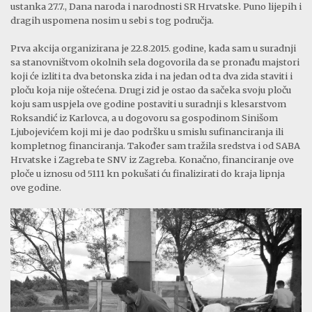
ustanka 27.7., Dana naroda i narodnosti SR Hrvatske. Puno lijepih i
dragih uspomena nosim u sebi s tog područja.
Prva akcija organizirana je 22.8.2015. godine, kada sam u suradnji
sa stanovništvom okolnih sela dogovorila da se pronađu majstori
koji će izliti ta dva betonska zida i na jedan od ta dva zida staviti i
ploču koja nije oštećena. Drugi zid je ostao da sačeka svoju ploču
koju sam uspjela ove godine postaviti u suradnji s klesarstvom
Roksandić iz Karlovca, a u dogovoru sa gospodinom Sinišom
Ljubojevićem koji mi je dao podršku u smislu sufinanciranja ili
kompletnog financiranja. Također sam tražila sredstva i od SABA
Hrvatske i Zagreba te SNV iz Zagreba. Konačno, financiranje ove
ploče u iznosu od 5111 kn pokušati ću finalizirati do kraja lipnja
ove godine.