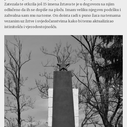
Zatezala te otkrila još 15 imena žrtava te je u dogovoru sa njim
odlučeno da ih se dopiše na ploču. Imam veliku njegovu podršku i
zahvalna sam mu na tome. On doista radi s puno žara na temama
vezanim uz žrtve i svjedočanstvima kako bi temu aktualizirao
istinitošću i vjerodostojnošću.