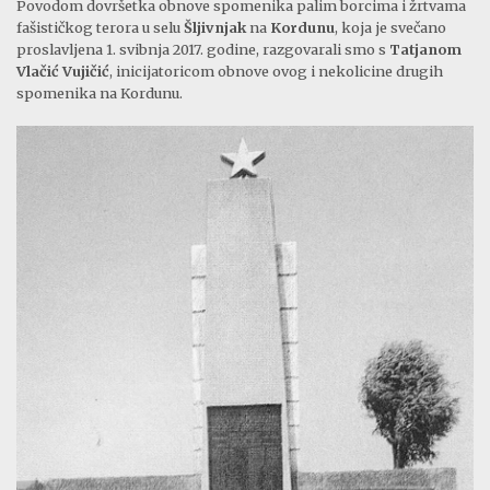
Povodom dovršetka obnove spomenika palim borcima i žrtvama
fašističkog terora u selu
Šljivnjak
na
Kordunu
, koja je svečano
proslavljena 1. svibnja 2017. godine, razgovarali smo s
Tatjanom
Vlačić Vujičić
, inicijatoricom obnove ovog i nekolicine drugih
spomenika na Kordunu.