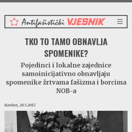
Nedjelja 9.8.2026.
NASLOVNICA
TKO TO TAMO OBNAVLJA
VIJESTI
REDAKCIJSKI KOMENTAR
SPOMENIKE?
VJESNIKOV KALENDAR
Pojedinci i lokalne zajednice
CRVENI ZABAVNIK
samoinicijativno obnavljaju
PRENOSIMO
SPOMENICI
spomenike žrtvama fašizma i borcima
BORBENA BIBLIOTEKA
NOB-a
NAŠE PJESME
Kordun, 28.5.2017.