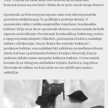
koncentrirana na ova četiri i želim da se prvo oni do kraja obnove.
Spomenik na Petrovoj gori upravo sam ovaj vikend posjetila
povodom obilježavanja 75. godišnjice proboja obruča. U
spomeniku vidim i veliku umjetničku vrijednost, kordunašku
baštinu i želja mi je da se spomenik obnovi u onom smislu da bude
siguran za korištenje i formiranje Kordunaškog kulturnog centra
u njegovoj unutrašnjosti. Slijedeće, partizanska bolnica zaslužuje
zaštitu i oživljavanje. Ona je doista dio svjetske kulturne i
povijesne baštine, ona zaslužuje biti zaštićena na međunarodnom
nivou, baš kao i partizanska bolnica Franja u Sloveniji, koja je
nedavno dobila status europske kulturne baštine. U tom smislu
krenuti ću sa Udrugom antifašista Vojnića, Karlovca, Zagreba u
Sloveniju da vidimo na koji način su oni riješili njen status i
zaštitili je.