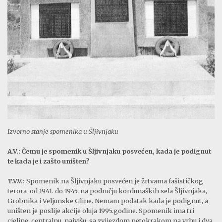
Izvorno stanje spomenika u Šljivnjaku
A.V.: Čemu je spomenik u Šljivnjaku posvećen, kada je podignut
te kada je i zašto uništen?
T.V.V.:
Spomenik na Šljivnjaku posvećen je žrtvama fašističkog
terora od 1941. do 1945. na području kordunaških sela Šljivnjaka,
Grobnika i Veljunske Gline. Nemam podatak kada je podignut, a
uništen je poslije akcije oluja 1995.godine. Spomenik ima tri
cjeline: centralnu, najvišu, sa zvijezdom petokrakom na vrhu i dva