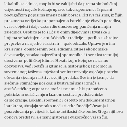
lokalnih zajednica, moglo bi se zaključiti da prema simboličkoj
vrijednosti najviše kotiraju upravo takvi spomenici. Ispisani
podugačkim popisima imena palih boraca i žrtava fašizma, iz čijih
prezimena nerijetko prepoznajemo istrebljenje čitavih porodica,
ovi su objekti i dalje važan dio društvenog pamćenja manjih
zajednica. Osobito je to slučaj u onim dijelovima Hrvatske u
kojima se baštinjenje antifašističke tradicije – potiho, uz brojne
prepreke a nerijetko i uz strah – ipak održalo. Upravo je u tim
krajevima, opustošenim posljedicama ratne i ekonomske
devastacije, stradao najveći broj spomenika. U sve ekstremnijoj
društveno-političkoj klimi u Hrvatskoj, u kojoj se ne samo
dozvoljava, već i potiče legitimacija historijskog i promocija
suvremenog fašizma, mještani sve intenzivnije osjećaju potrebu
očuvanja sjećanja na žrtve svojih predaka. Sve im je jasnije da
sjećanje i tumačnje gorkog iskustva fašizma i značaja
antifašističkog otpora ne može i ne smije biti prepušteno
političkom odlučivanju u lažnom sustavu predstavničke
demokracije. Lokalni spomenici, osobito oni dokumentarnog
karaktera, ubrajaju se tako među rijetke "medije" čuvanja i
posredovanja povijesti lokalne antifašističke borbe. Stoga njihova
obnova predstavlja emancipatoran i dugoročno važan čin.