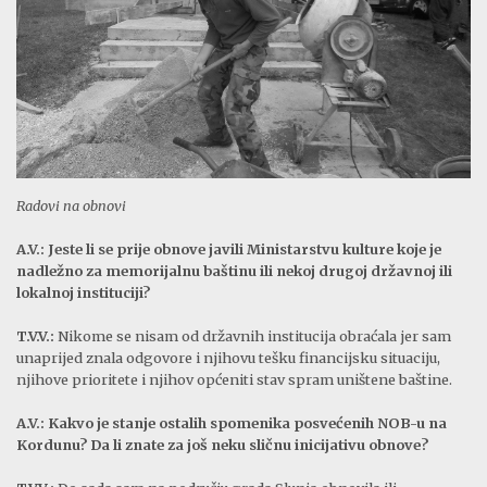
Radovi na obnovi
A.V.: Jeste li se prije obnove javili Ministarstvu kulture koje je
nadležno za memorijalnu baštinu ili nekoj drugoj državnoj ili
lokalnoj instituciji?
T.V.V.:
Nikome se nisam od državnih institucija obraćala jer sam
unaprijed znala odgovore i njihovu tešku financijsku situaciju,
njihove prioritete i njihov općeniti stav spram uništene baštine.
A.V.: Kakvo je stanje ostalih spomenika posvećenih NOB-u na
Kordunu? Da li znate za još neku sličnu inicijativu obnove?