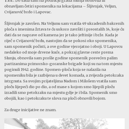
T.V.V.:
Do sada sam na području grada Slunja obnovila ili
obnavljam četiri spomenika na lokacijama – Šljivnjak, Veljun,
Cvijanović brdo i Lapovac.
Šljivnjak je završen. Na Veljunu sam vratila 49 ukradenih bakrenih
ploča s imenima žrtava te ću uskoro završiti i preostalih 14, koje ću
dati da se naprave od kamena jer je tako jeftinije i brže. Kada je
riječ o Cvijanović brdu, nastojim da se pokosi oko spomenika,
sam spomenik počisti, a ove godine vjerojatno i oboji. U Lapovcu
nedaleko od moje drvene kuće, a pokraj glavne ceste prema
Slunju, obnovila sam prošle godine spomenik posvećen palim
partizanima primorsko-goranske brigade koji su na tom mjestu
poginuli 1942. godine. Spomen-ploča koja se nalazila na
spomeniku bila je razbijena u devet komada, a zvijezda petokraka
istrgnuta. Sa svojim prijateljima Nadom i Milošem vratila sam
ploču lijepeći dio po dio, a od mase s kojom smo lijepili ploču
izradili smo petokraku na mjestu gdje je i bila. Spomenik smo
obojili, kao i petokraku te slova na ploči obnovili bojom.
Za druge inicijative ne znam.