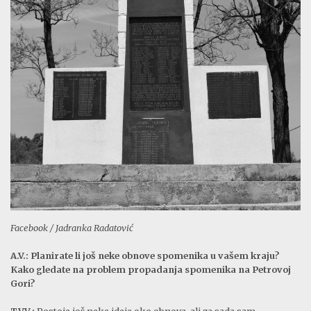
Facebook / Jadranka Radatović
A.V.: Planirate li još neke obnove spomenika u vašem kraju?
Kako gledate na problem propadanja spomenika na Petrovoj
Gori?
T.V.V.:
Postoje još neke ideje oko obnova, ali za sada sam