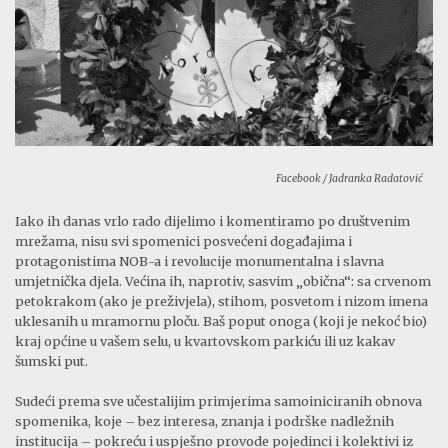
Facebook / Jadranka Radatović
Iako ih danas vrlo rado dijelimo i komentiramo po društvenim
mrežama, nisu svi spomenici posvećeni događajima i
protagonistima NOB-a i revolucije monumentalna i slavna
umjetnička djela. Većina ih, naprotiv, sasvim „obična“: sa crvenom
petokrakom (ako je preživjela), stihom, posvetom i nizom imena
uklesanih u mramornu ploču. Baš poput onoga (koji je nekoć bio)
kraj općine u vašem selu, u kvartovskom parkiću ili uz kakav
šumski put.
Sudeći prema sve učestalijim primjerima samoiniciranih obnova
spomenika, koje – bez interesa, znanja i podrške nadležnih
institucija – pokreću i uspješno provode pojedinci i kolektivi iz