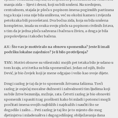
manja zida – lijevi i desni, koji su bili srušeni. Na srednjem,
centralnom, stajala je ploča s popisom imena poginulih partizana
toga kraja i ona nije bila uništena, već su okolni kamen i zvijezda
petokraka bili prorešetani. Dva bočna zida, koja su bila srušena
kompletno, imala su svaka svoju ploču sa popisom civilnih žrtava,
s tim da je jedna ploča sačuvana i bačena u živicu, a druga je bila
prepolovljena i također bačena.
A.V.: Što vas je motiviralo na obnovu spomenika? Jeste li imali
podršku lokalne zajednice? Je li bilo protivljenja?
T.V.V.:
Motivi obnove su višestruki: mojih pet tetaka bilo je udano u
tom kraju, a tri tetka su bila spomeničari. Jedan od njih, Božo
Dević, je bio čovjek koji je mene odgajao i volio kao svoje dijete.
Drugi razlog je taj da je to spomenik žrtvama fašizma. Treći
razlog je osjećaj moralne dužnosti i zahvalnosti tim ljudima koji
su bile žrtve bezumlja, mržnje, rata. Četvrti razlog je bio obnoviti
spomenik i spasiti trag prošlosti kako bi mladi i potomci mogli
pročitati imena svojih najbližih i najdražih i naučiti što se
dogodilo i zašto…. Peti razlog je taj što je to mjesto dio mog
djetinjstva i mladenaštva i dugogodišnjeg obilježavanja dana