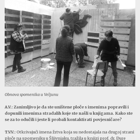
Obnova spomenika u Veljunu
A.V.: Zanimljivo je da ste uništene ploče s imenima popravili i
dopunili imenima stradalih koje ste našli u knjigama. Kako ste
se za to odučili i jeste li probali kontaktirati povjesničare?
T.V.V.:
Otkrivajući imena žrtva koja su nedostajala na drugoj strani
ploče na spomeniku u Šljivnjaku, tražila u knjizi prof. dr. Đure