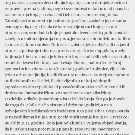
tog svijeta i sveopću destrukciju koja nije samo donijela zločine i
nepravde prema ljudima, nego i sveobuhvatni kulturocid i nasrtaj
na memoriju koja je trebala biti izbrisana u ime novog doba.
Zahvaljujući onome što je nakon toga učinio zaslužio je, ne samo
ovu nagradu, nego i to da će barem dvije stvari koje je u tom
otporu sveopćem ludilu koje je nastalo devedesetih godina ostati
zauvijek u kulturi sjećanja i otpora, jednako u simboličkom, koliko
i u materijalnom smislu. Dok su se zaista rijetki odlučivali na javni
otpor i ispisivanje tekstova protiv onoga što se događalo, među
kojima je bio i on, malo je bilo onih koji su odlučili neku stvar tako
temeljito izvesti do kraja kao Lešaja. Naime, nakon što je široj
javnosti otkrio da su iz korčulanske gradske knjižnice, čiji je bio
jedan od utemeljitelja, bacili čitav niz naslova u kontejner, mahom
onih tiskanih na ćirilici, ili objavljenih u nekoj od drugih
jugoslavenskih republika ili posvećenih marksističkoj teoriji ili
društveno-humanističkim znanostima iz socijalističkog
razdoblja, odlučio je sve skupa istražiti do kraja. Što ga je dovelo
do toga da je bila riječ o sistemu i državnoj politici, a ne o
izdvojenom korčulanskom incidentu. Kao posljedica svega ostala
je nezaobilazna knjiga ‘Knjigocid: uništavanje knjiga u Hrvatskoj
90-ih’ iz 2012. godine, koja jest odjeknula u vrijeme objavljivanja,
da bi nakon toga potonula u planski zaborav. No, neovisno o