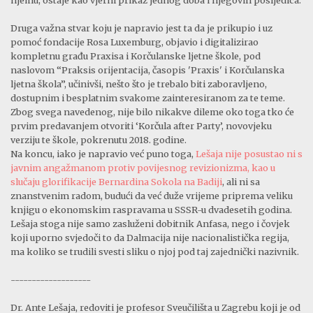
njemu, ostaje kao vjerni prikaz jednog doba i njegovih posljedica.
Druga važna stvar koju je napravio jest ta da je prikupio i uz
pomoć fondacije Rosa Luxemburg, objavio i digitalizirao
kompletnu građu Praxisa i Korčulanske ljetne škole, pod
naslovom “Praksis orijentacija, časopis 'Praxis' i Korčulanska
ljetna škola”, učinivši, nešto što je trebalo biti zaboravljeno,
dostupnim i besplatnim svakome zainteresiranom za te teme.
Zbog svega navedenog, nije bilo nikakve dileme oko toga tko će
prvim predavanjem otvoriti ‘Korčula after Party’, novovjeku
verziju te škole, pokrenutu 2018. godine.
Na koncu, iako je napravio već puno toga,
Lešaja nije posustao ni s
javnim angažmanom protiv povijesnog revizionizma, kao u
slučaju glorifikacije Bernardina Sokola na Badiji
, ali ni sa
znanstvenim radom, budući da već duže vrijeme priprema veliku
knjigu o ekonomskim raspravama u SSSR-u dvadesetih godina.
Lešaja stoga nije samo zasluženi dobitnik Anfasa, nego i čovjek
koji uporno svjedoči to da Dalmacija nije nacionalistička regija,
ma koliko se trudili svesti sliku o njoj pod taj zajednički nazivnik.
-------------------
Dr. Ante Lešaja, redoviti je profesor Sveučilišta u Zagrebu koji je od