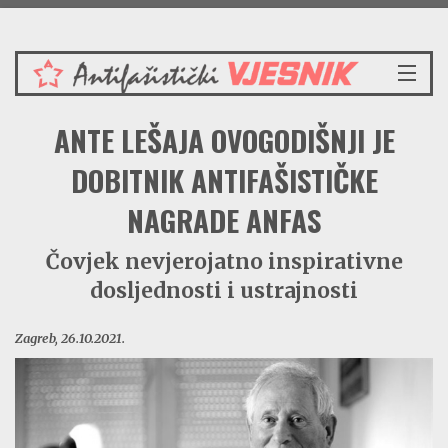
Četvrtak 6.8.2026.
NASLOVNICA
ANTE LEŠAJA OVOGODIŠNJI JE
VIJESTI
REDAKCIJSKI KOMENTAR
DOBITNIK ANTIFAŠISTIČKE
VJESNIKOV KALENDAR
NAGRADE ANFAS
CRVENI ZABAVNIK
PRENOSIMO
Čovjek nevjerojatno inspirativne
SPOMENICI
dosljednosti i ustrajnosti
BORBENA BIBLIOTEKA
NAŠE PJESME
Zagreb, 26.10.2021.