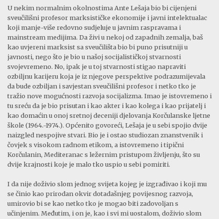
U nekim normalnim okolnostima Ante Lešaja bio bi cijenjeni
sveučilišni profesor marksističke ekonomije i javni intelektualac
koji manje-više redovno sudjeluje u javnim raspravama i
mainstream medijima. Da živi u nekoj od zapadnih zemalja, baš
kao uvjereni marksist sa sveučilišta bio bi puno prisutniji u
javnosti, nego što je bio u našoj socijalističkoj stvarnosti
svojevremeno. No, ipak je u toj stvarnosti stigao napraviti
ozbiljnu karijeru koja je iz njegove perspektive podrazumijevala
da bude ozbiljan i savjestan sveučilišni profesor i netko tko je
tražio nove mogućnosti razvoja socijalizma. Imao je istovremeno i
tu sreću da je bio prisutan i kao akter i kao kolega i kao prijatelj i
kao domaćin u onoj sretnoj deceniji djelovanja Korčulanske ljetne
škole (1964.-1974.). Općenito govoreći, Lešaja je u sebi spojio dvije
naizgled nespojive stvari. Bio je i ostao studiozan znanstvenik i
čovjek s visokom radnom etikom, a istovremeno i tipični
Korčulanin, Mediteranac s ležernim pristupom življenju, što su
dvije krajnosti koje je malo tko uspio u sebi pomiriti.
I da nije doživio slom jednog svijeta kojeg je izgrađivao i koji mu
se činio kao prirodan okvir dotadašnjeg povijesnog razvoja,
umirovio bi se kao netko tko je mogao biti zadovoljan s
učinjenim. Međutim, i on je, kao i svi mi uostalom, doživio slom