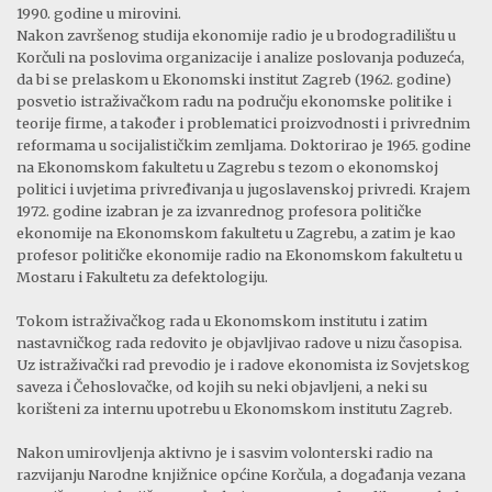
1990. godine u mirovini.
Nakon završenog studija ekonomije radio je u brodogradilištu u
Korčuli na poslovima organizacije i analize poslovanja poduzeća,
da bi se prelaskom u Ekonomski institut Zagreb (1962. godine)
posvetio istraživačkom radu na području ekonomske politike i
teorije firme, a također i problematici proizvodnosti i privrednim
reformama u socijalističkim zemljama. Doktorirao je 1965. godine
na Ekonomskom fakultetu u Zagrebu s tezom o ekonomskoj
politici i uvjetima privređivanja u jugoslavenskoj privredi. Krajem
1972. godine izabran je za izvanrednog profesora političke
ekonomije na Ekonomskom fakultetu u Zagrebu, a zatim je kao
profesor političke ekonomije radio na Ekonomskom fakultetu u
Mostaru i Fakultetu za defektologiju.
Tokom istraživačkog rada u Ekonomskom institutu i zatim
nastavničkog rada redovito je objavljivao radove u nizu časopisa.
Uz istraživački rad prevodio je i radove ekonomista iz Sovjetskog
saveza i Čehoslovačke, od kojih su neki objavljeni, a neki su
korišteni za internu upotrebu u Ekonomskom institutu Zagreb.
Nakon umirovljenja aktivno je i sasvim volonterski radio na
razvijanju Narodne knjižnice općine Korčula, a događanja vezana