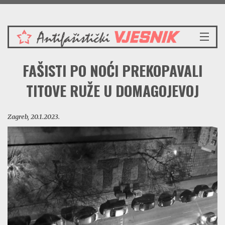
Ponedjeljak 10.8.2026.
NASLOVNICA
FAŠISTI PO NOĆI PREKOPAVALI
VIJESTI
REDAKCIJSKI KOMENTAR
TITOVE RUŽE U DOMAGOJEVOJ
VJESNIKOV KALENDAR
CRVENI ZABAVNIK
Zagreb, 20.1.2023.
PRENOSIMO
SPOMENICI
BORBENA BIBLIOTEKA
NAŠE PJESME