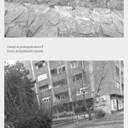
Ustaše su prekopale slovo T
Izvor: Antifašistički vjesnik