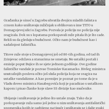
Građanka je sinoć u Zagrebu uhvatila dvojicu mladih fašista u
crnom kako uništavaju ružičnjak u oblikovan u ime TITO u
Domagojevoj ulici u Zagrebu. Pozvala je policiju no policija nije
reagirala. Dok su s lopatama prekopavali ruže pitala ih je što rade.
Rekli su da gledaju u budućnost. Očito nam je budućnost kao i
sadašnjost fašistička.
Titove ruže stoje u Domagojevoj još od 80-tih godina, od tad ih
Zrinjevac održava a stanarima ne smetaju. No ustaški portali i
emisije poput Bujice ih se sjete jednom godišnje. Ove godine
fašističke vandale je pozvao Tomislav Karamarko. Bivšeg ministra
unutrašnjih poslova očito još sluša policija koja ne reagira na
ustaške vandalizme. A kao premijer je poznat po tome da je u
Vladu doveo ministra Hasabegovića koji je paradirao s ustaškom
kapom i pisao članke koje slave SS divizije kao mučenike.
Ubijanje i uništavanje je jedino što ustaše znaju. Tako da je
prekopavanje ruža samo još jedno u nizu uništavanja antifašistički
spomenika kojih je razbijeno na tisuće i uništavaju se i dalje svaki