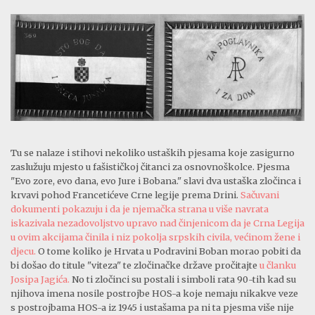
Tu se nalaze i stihovi nekoliko ustaških pjesama koje zasigurno
zaslužuju mjesto u fašističkoj čitanci za osnovnoškolce. Pjesma
"Evo zore, evo dana, evo Jure i Bobana." slavi dva ustaška zločinca i
krvavi pohod Francetićeve Crne legije prema Drini.
Sačuvani
dokumenti pokazuju i da je njemačka strana u više navrata
iskazivala nezadovoljstvo upravo nad činjenicom da je Crna Legija
u ovim akcijama činila i niz pokolja srpskih civila, većinom žene i
djecu.
O tome koliko je Hrvata u Podravini Boban morao pobiti da
bi došao do titule "viteza" te zločinačke države pročitajte
u članku
Josipa Jagića.
No ti zločinci su postali i simboli rata 90-tih kad su
njihova imena nosile postrojbe HOS-a koje nemaju nikakve veze
s postrojbama HOS-a iz 1945 i ustašama pa ni ta pjesma više nije