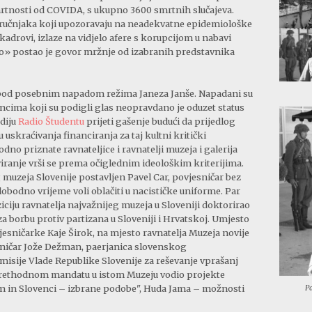
mrtnosti od COVIDA, s ukupno 3600 smrtnih slučajeva.
tručnjaka koji upozoravaju na neadekvatne epidemiološke
kadrovi, izlaze na vidjelo afere s korupcijom u nabavi
» postao je govor mržnje od izabranih predstavnika
 se pod posebnim napadom režima Janeza Janše. Napadani su
incima koji su podigli glas neopravdano je oduzet status
diju
Radio Študentu
prijeti gašenje budući da prijedlog
 uskraćivanja financiranja za taj kultni kritički
no priznate ravnateljice i ravnatelji muzeja i galerija
iranje vrši se prema očiglednim ideološkim kriterijima.
muzeja Slovenije postavljen Pavel Car, povjesničar bez
obodno vrijeme voli oblačiti u nacističke uniforme. Par
iciju ravnatelja najvažnijeg muzeja u Sloveniji doktorirao
za borbu protiv partizana u Sloveniji i Hrvatskoj. Umjesto
esničarke Kaje Širok, na mjesto ravnatelja Muzeja novije
esničar Jože Dežman, paerjanica slovenskog
isije Vlade Republike Slovenije za reševanje vprašanj
 prethodnom mandatu u istom Muzeju vodio projekte
zem in Slovenci – izbrane podobe", Huda Jama – možnosti
Pa