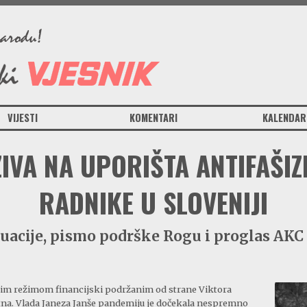
VIJESTI
KOMENTARI
KALENDAR
ZIVA NA UPORIŠTA ANTIFAŠIZ
RADNIKE U SLOVENIJI
tuacije, pismo podrške Rogu i proglas AK
kim režimom financijski podržanim od strane Viktora
tna. Vlada Janeza Janše pandemiju je dočekala nespremno