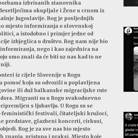
 borbama izbrisanih stanovnika
 desetljećima okupljale i Žene u crnom iz
šnje Jugoslavije. Rog je posljednjih
no mjesto informiranja o slovenskoj
litici, a istodobno i primjer jedne od
cije izbjeglica u društvo. Rog nam nije bio
informiranja, nego i kao zajednica na
oju smo znali da će biti uz nas kad to ne
niji.
nteri iz cijele Slovenije u Rogu
u pomoć koju su odvozili u poplavljena
ovine ili duž balkanske migracijske rute
ridora. Migranti su u Rogu svakodnevno
ripremljen s ljubavlju. U Rogu su se
feministički festivali, čitateljski kružoci,
e predstave, glazbeni koncerti, cirkusi,
i objedi. Rog je za sve nas bio mjesto
h znanja, pristupa i praksi. Mjesto koje