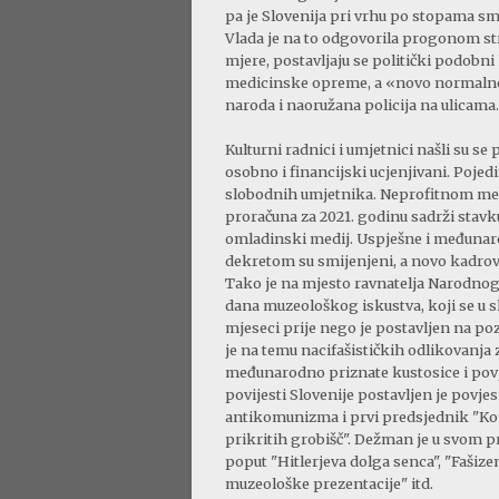
pa je Slovenija pri vrhu po stopama s
Vlada je na to odgovorila progonom s
mjere, postavljaju se politički podobni 
medicinske opreme, a «novo normalno
naroda i naoružana policija na ulicama.
Kulturni radnici i umjetnici našli su
osobno i financijski ucjenjivani. Pojed
slobodnih umjetnika. Neprofitnom me
proračuna za 2021. godinu sadrži stavku
omladinski medij. Uspješne i međunarod
dekretom su smijenjeni, a novo kadrov
Tako je na mjesto ravnatelja Narodnog 
dana muzeološkog iskustva, koji se u sl
mjeseci prije nego je postavljen na poz
je na temu nacifašističkih odlikovanja 
međunarodno priznate kustosice i povj
povijesti Slovenije postavljen je povj
antikomunizma i prvi predsjednik "Kom
prikritih grobišč". Dežman je u svom
poput "Hitlerjeva dolga senca", "Faši
muzeološke prezentacije" itd.