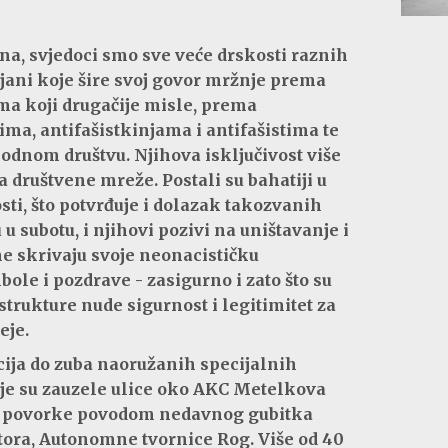
na, svjedoci smo sve veće drskosti raznih
ljani koje šire svoj govor mržnje prema
a koji drugačije misle, prema
ma, antifašistkinjama i antifašistima te
dnom društvu. Njihova isključivost više
 društvene mreže. Postali su bahatiji u
sti, što potvrđuje i dolazak takozvanih
u subotu, i njihovi pozivi na uništavanje i
ne skrivaju svoje neonacističku
mbole i pozdrave - zasigurno i zato što su
strukture nude sigurnost i legitimitet za
eje.
ija do zuba naoružanih specijalnih
koje su zauzele ulice oko AKC Metelkova
 povorke povodom nedavnog gubitka
tora, Autonomne tvornice Rog. Više od 40