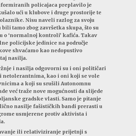
iformiranih policajaca preplavilo je
šalo ući u klubove i druge prostorije te
olaznike. Nisu naveli razlog za svoju
u bili tamo zbog završetka skupa, što su
ču o ‘normalnoj kontroli’ kafića. Takav
ne policijske jedinice na područje
kove shvaćamo kao nedopustivo
taj nasilja.
žnje i nasilja odgovorni su i oni političari
i netolerantnima, kao i oni koji se vole
ivnicima a koji su srušili Autonomnu
nde već traže nove mogućnosti da slijede
bljanske gradske vlasti. Samo je pitanje
čno nasilje fašističkih bandi prerasti u
rome usmjerene protiv aktivista i
a.
anje ili relativiziranje prijetnji s