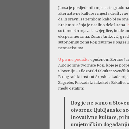
Janša je posljedenih mjeseci s gradon
alternativne kulture i mjesta društvene
da ih sravni sa zemljom kako bi se onem
Krajem siječnja je nasilno deložirana
T
su tamo zbrinjavale izbjeglice, imale um
eksperimentima. Zoran Janković, grado
autonomnu zonu Rog zauzme s bagerima
neonacistima.
U pismu podrške
upućenom Zoranu Jan
Autonomne tvornice Rog, koje je potpis
Slovenije - Filozofski fakultet Sveučili
Etnografski institut Srpske akademije n
Zagrebu, Filozofski fakultet i Fakultet za
među ostalim:
Rog je ne samo u Slovenij
otvorene ljubljanske sc
inovativne kulture, pri
umjetničkim događanjim