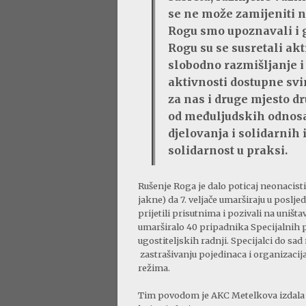
se ne može zamijeniti n
Rogu smo upoznavali i g
Rogu su se susretali ak
slobodno razmišljanje i
aktivnosti dostupne svim
za nas i druge mjesto 
od međuljudskih odnosa,
djelovanja i solidarnih 
solidarnost u praksi.
Rušenje Roga je dalo poticaj neonacis
jakne) da 7. veljače umarširaju u poslj
prijetili prisutnima i pozivali na uniš
umarširalo 40 pripadnika Specijalnih p
ugostiteljskih radnji. Specijalci do sad
zastrašivanju pojedinaca i organizacija
režima.
Tim povodom je AKC Metelkova izdala