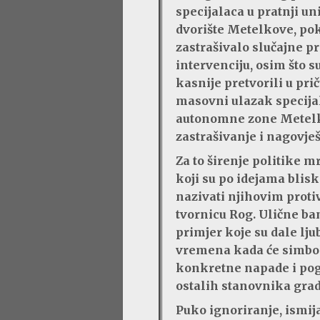
specijalaca u pratnji un
dvorište Metelkove, poku
zastrašivalo slučajne pr
intervenciju, osim što s
kasnije pretvorili u pri
masovni ulazak specijal
autonomne zone Metel
zastrašivanje i nagovješ
Za to širenje politike mr
koji su po idejama blisk
nazivati ​​njihovim prot
tvornicu Rog. Ulične ba
primjer koje su dale lju
vremena kada će simboli
konkretne napade i pog
ostalih stanovnika grad
Puko ignoriranje, ismijav