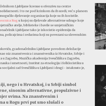
ačelnikom Ljubljane krenuo u ofenzivu na centre
 solidarnosti. I to ne pod krinkom da ih uredi, već s planom
ogućilo djelovanje organizacija koje su ih koristile.
vornica Rog
u kojoj su djelovale alternativne udruge koje
jetničke atelje, biblioteke i bavile se umjetničkim
načelnik Ljubljane tako je iskoristio epidemiju da
, policajcima i redarima koji su povezani sa slovenskim
koviću, gradonačelniku Ljubljane povodom deložacije
ao niz znanstvenica i znanstvenika iz Hrvatske, Srbije i
šta u Zagrebu, Muzička akademija Sveučilišta u Zagrebu,
auka i umetnosti, Institut za etnologiju i folkloristiku u
 socijalni rad Sveučilišta u Ljubljani i drugi - istaknuto je,
i, nego i u Hrvatskoj, i u Srbiji simbol
ene, sinonim alternativne, propulzivne i
mjer svima. Na znanstvenim i
a u Rogu prvi put smo slušali o