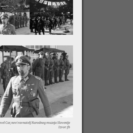
vel Car, novi ravnatelj Narodnog muzeja Slovenije
Izvor: fb