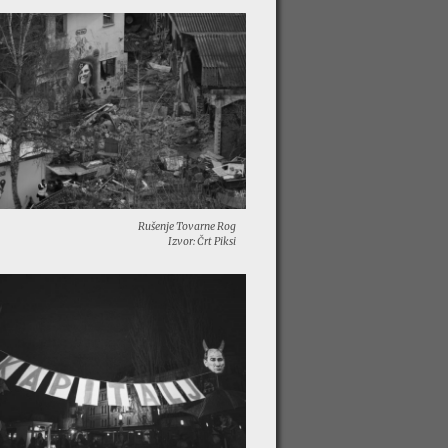
Rušenje Tovarne Rog
Izvor: Črt Piksi