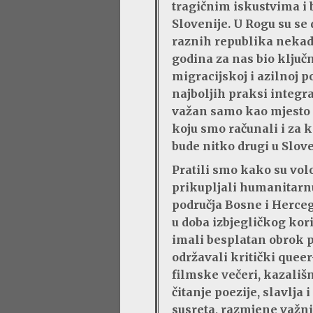
tragičnim iskustvima i
Slovenije. U Rogu su se
raznih republika nekada
godina za nas bio ključ
migracijskoj i azilnoj po
najboljih praksi integra
važan samo kao mjesto 
koju smo računali i za k
bude nitko drugi u Slove
Pratili smo kako su volo
prikupljali humanitarn
područja Bosne i Herceg
u doba izbjegličkog ko
imali besplatan obrok p
održavali kritički queer-
filmske večeri, kazališn
čitanje poezije, slavlja 
susreta, razmjene važni