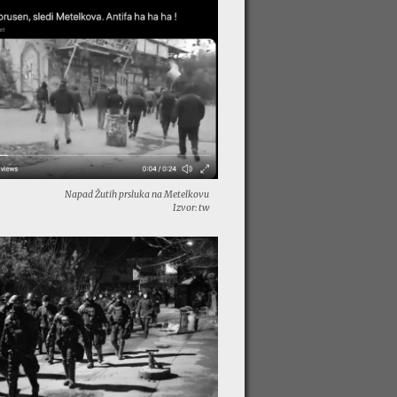
Napad Žutih prsluka na Metelkovu
Izvor: tw