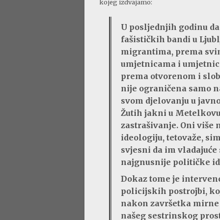
kojeg izdvajamo:
U posljednjih godinu da
fašističkih bandi u Ljub
migrantima, prema svim
umjetnicama i umjetnici
prema otvorenom i slobo
nije ograničena samo na
svom djelovanju u javno
Žutih jakni u Metelkovu 
zastrašivanje. Oni više 
ideologiju, tetovaže, si
svjesni da im vladajuće 
najgnusnije političke id
Dokaz tome je intervenc
policijskih postrojbi, 
nakon završetka mirne
našeg sestrinskog pros