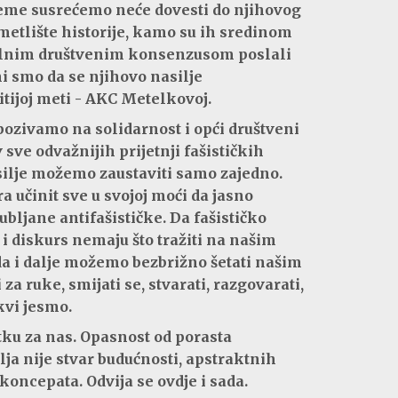
jeme susrećemo neće dovesti do njihovog
etlište historije, kamo su ih sredinom
balnim društvenim konsenzusom poslali
ni smo da se njihovo nasilje
itijoj meti - AKC Metelkovoj.
ozivamo na solidarnost i opći društveni
sve odvažnijih prijetnji fašističkih
silje možemo zaustaviti samo zajedno.
 učinit sve u svojoj moći da jasno
bljane antifašističke. Da fašističko
 i diskurs nemaju što tražiti na našim
a i dalje možemo bezbrižno šetati našim
i za ruke, smijati se, stvarati, razgovarati,
kvi jesmo.
itku za nas. Opasnost od porasta
lja nije stvar budućnosti, apstraktnih
 koncepata. Odvija se ovdje i sada.