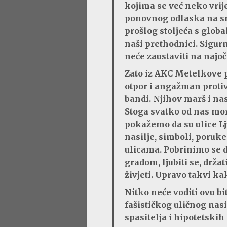
kojima se već neko vri
ponovnog odlaska na sm
prošlog stoljeća s glo
naši prethodnici. Sigur
neće zaustaviti na najoč
Zato iz AKC Metelkove p
otpor i angažman protiv 
bandi. Njihov marš i na
Stoga svatko od nas mora
pokažemo da su ulice Lju
nasilje, simboli, poruke
ulicama. Pobrinimo se d
gradom, ljubiti se, držat
živjeti. Upravo takvi ka
Nitko neće voditi ovu b
fašističkog uličnog nasi
spasitelja i hipotetskih