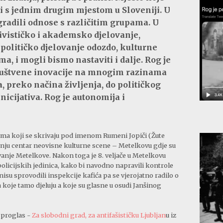
i s jednim drugim mjestom u Sloveniji. U
radili odnose s različitim grupama. U
tivističko i akademsko djelovanje,
 političko djelovanje odozdo, kulturne
a, i mogli bismo nastaviti i dalje. Rog je
društvene inovacije na mnogim razinama
 preko načina življenja, do političkog
inicijativa. Rog je autonomija i
tima koji se skrivaju pod imenom Rumeni Jopiči (Žute
ednju centar neovisne kulturne scene – Metelkovu gdje su
tavanje Metelkove. Nakon toga je 8. veljače u Metelkovu
olicijskih jedinica, kako bi navodno napravili kontrole
 nisu sprovodili inspekcije kafića pa se vjerojatno radilo o
 koje tamo djeluju a koje su glasne u osudi Janšinog
 proglas -
Za slobodni grad, za antifašističku Ljubljan
u iz