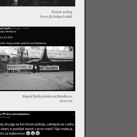
Protest za Rog
Izvor: fb Gašper Lešnik
Napad Žutih prsluka na Metelkovu
Izvor: tw