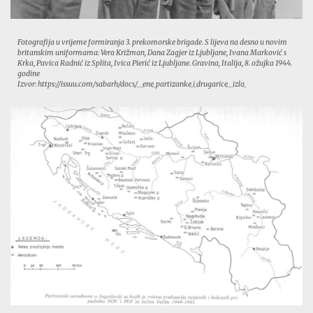
Fotografija u vrijeme formiranja 3. prekomorske brigade. S lijeva na desno u novim
britanskim uniformama: Vera Križman, Dana Zagjer iz Ljubljane, Ivana Marković s
Krka, Pavica Radnić iz Splita, Ivica Pierić iz Ljubljane. Gravina, Italija, 8. ožujka 1944.
godine
Izvor: https://issuu.com/sabarh/docs/__ene_partizanke_i_drugarice__izlo_