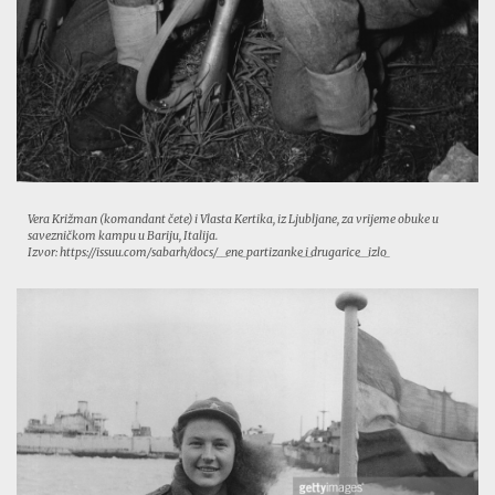
Vera Križman (komandant čete) i Vlasta Kertika, iz Ljubljane, za vrijeme obuke u
savezničkom kampu u Bariju, Italija.
Izvor: https://issuu.com/sabarh/docs/__ene_partizanke_i_drugarice__izlo_