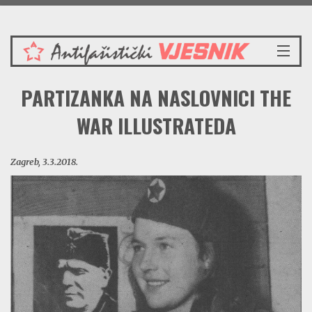
Subota 8.8.2026.
NASLOVNICA
PARTIZANKA NA NASLOVNICI THE
VIJESTI
REDAKCIJSKI KOMENTAR
WAR ILLUSTRATEDA
VJESNIKOV KALENDAR
CRVENI ZABAVNIK
Zagreb, 3.3.2018.
PRENOSIMO
SPOMENICI
BORBENA BIBLIOTEKA
NAŠE PJESME