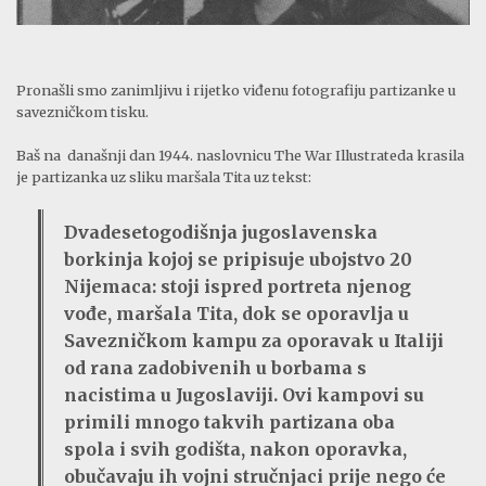
Pronašli smo zanimljivu i rijetko viđenu fotografiju partizanke u
savezničkom tisku.
Baš na današnji dan 1944. naslovnicu The War Illustrateda krasila
je partizanka uz sliku maršala Tita uz tekst:
Dvadesetogodišnja jugoslavenska
borkinja kojoj se pripisuje ubojstvo 20
Nijemaca: stoji ispred portreta njenog
vođe, maršala Tita, dok se oporavlja u
Savezničkom kampu za oporavak u Italiji
od rana zadobivenih u borbama s
nacistima u Jugoslaviji. Ovi kampovi su
primili mnogo takvih partizana oba
spola i svih godišta, nakon oporavka,
obučavaju ih vojni stručnjaci prije nego će