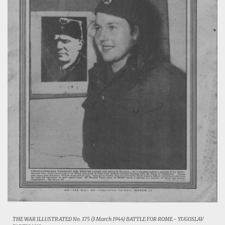
THE WAR ILLUSTRATED No. 175 (3 March 1944) BATTLE FOR ROME - YUGOSLAV