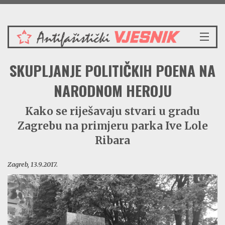
Petak 7.8.2026.
NASLOVNICA
SKUPLJANJE POLITIČKIH POENA NA
VIJESTI
REDAKCIJSKI KOMENTAR
NARODNOM HEROJU
VJESNIKOV KALENDAR
Kako se riješavaju stvari u gradu
CRVENI ZABAVNIK
Zagrebu na primjeru parka Ive Lole
PRENOSIMO
SPOMENICI
Ribara
BORBENA BIBLIOTEKA
Zagreb, 13.9.2017.
NAŠE PJESME