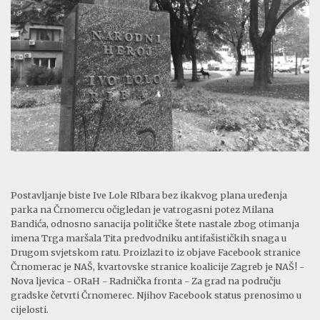
Postavljanje biste Ive Lole RIbara bez ikakvog plana uređenja
parka na Črnomercu očigledan je vatrogasni potez Milana
Bandića, odnosno sanacija političke štete nastale zbog otimanja
imena Trga maršala Tita predvodniku antifašističkih snaga u
Drugom svjetskom ratu. Proizlazi to iz objave Facebook stranice
Črnomerac je NAŠ, kvartovske stranice koalicije Zagreb je NAŠ! -
Nova ljevica - ORaH - Radnička fronta - Za grad na području
gradske četvrti Črnomerec. Njihov Facebook status prenosimo u
cijelosti.