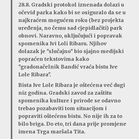
28.8. Gradski protokol iznenada dolazi u
očevid parka kako bi se osiguralo da se u
najkraćem mogućem roku (bez projekta
uređenja, no čemu sad cjepidlačiti) park
obnovi. Naravno, uključujući i popravak
spomenika Ivi Loli Ribaru. Njihov
dolazak je "slučajno" bio sjajno medijski
popraćen tekstovima kako
"gradonačelnik Bandić vraća bistu Ive
Lole Ribara".
Bista Ive Lole Ribara je oštećena već dugi
niz godina. Gradski zavod za zaštitu
spomenika kulture i prirode se odavno
trebao pozabaviti tom situacijom i
popraviti oštećenu bistu. No nije ih za to
bilo briga. Do eto, tri dana prije promjene
imena Trga maršala Tita.