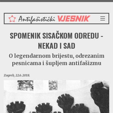
Petak 7.8.2026.
NASLOVNICA
SPOMENIK SISAČKOM ODREDU -
VIJESTI
REDAKCIJSKI KOMENTAR
NEKAD I SAD
VJESNIKOV KALENDAR
O legendarnom brijestu, odrezanim
CRVENI ZABAVNIK
pesnicama i šupljem antifašizmu
PRENOSIMO
SPOMENICI
Zagreb, 22.6.2018.
BORBENA BIBLIOTEKA
NAŠE PJESME