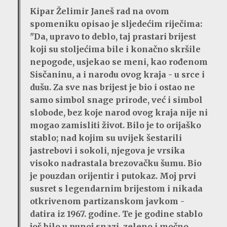
Kipar Želimir Janeš rad na ovom
spomeniku opisao je sljedećim riječima:
"Da, upravo to deblo, taj prastari brijest
koji su stoljećima bile i konačno skršile
nepogode, usjekao se meni, kao rođenom
Sisčaninu, a i narodu ovog kraja - u srce i
dušu. Za sve nas brijest je bio i ostao ne
samo simbol snage prirode, već i simbol
slobode, bez koje narod ovog kraja nije ni
mogao zamisliti život. Bilo je to orijaško
stablo; nad kojim su uvijek šestarili
jastrebovi i sokoli, njegova je vrsika
visoko nadrastala brezovačku šumu. Bio
je pouzdan orijentir i putokaz. Moj prvi
susret s legendarnim brijestom i nikada
otkrivenom partizanskom javkom -
datira iz 1967. godine. Te je godine stablo
još bilo u punoj snazi, zeleno i močno,