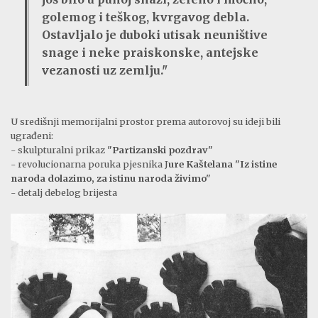
golemog i teškog, kvrgavog debla.
Ostavljalo je duboki utisak neuništive
snage i neke praiskonske, antejske
vezanosti uz zemlju."
U središnji memorijalni prostor prema autorovoj su ideji bili
ugrađeni:
- skulpturalni prikaz
"Partizanski pozdrav"
- revolucionarna poruka pjesnika J
ure Kaštelana "Iz istine
naroda dolazimo, za istinu naroda živimo"
- detalj debelog brijesta