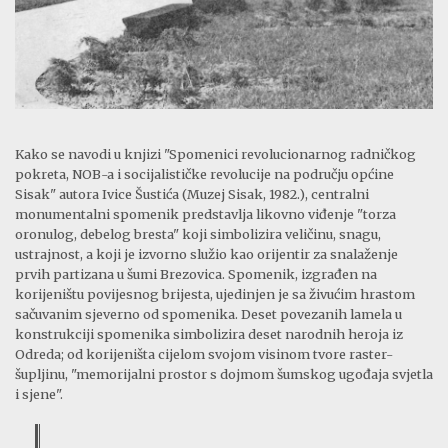
Kako se navodi u knjizi "Spomenici revolucionarnog radničkog
pokreta, NOB-a i socijalističke revolucije na području općine
Sisak" autora Ivice Šustića (Muzej Sisak, 1982.), centralni
monumentalni spomenik predstavlja likovno viđenje "torza
oronulog, debelog bresta" koji simbolizira veličinu, snagu,
ustrajnost, a koji je izvorno služio kao orijentir za snalaženje
prvih partizana u šumi Brezovica. Spomenik, izgrađen na
korijeništu povijesnog brijesta, ujedinjen je sa živućim hrastom
sačuvanim sjeverno od spomenika. Deset povezanih lamela u
konstrukciji spomenika simbolizira deset narodnih heroja iz
Odreda; od korijeništa cijelom svojom visinom tvore raster-
šupljinu, "memorijalni prostor s dojmom šumskog ugođaja svjetla
i sjene".