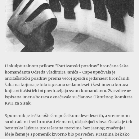
U skulpturalnom prikazu "Partizanski pozdrav" brončana šaka
komandanta Odreda Vladimira Janića - Cape upućivala je
antifašistički pozdrav prema većoj apsidi s jedanaest brončanih
šaka na kojima je bilo ispisano sedamdeset i šest imena boraca
koji antifašistički otpozdravljaju svom komandantu. Zvjezdice uz
ispisana imena boraca označavale su članove Okružnog komiteta
KPH za Sisak.
Spomenik je teško oštećen početkom devedesetih, a vremenom
su ukradeni i svi brončani elementi, uključujući slova. Ostala je tek
betonska ljuštura prorešetana metcima, bez jasnog značenja i
ideje čemu je spomenik izvorno bio posvećen. Praznina itekako