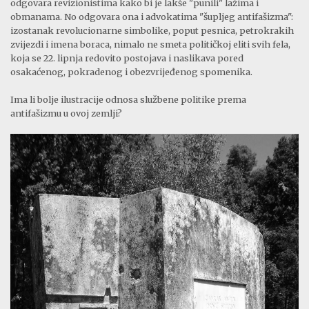
odgovara revizionistima kako bi je lakše "punili" lažima i
obmanama. No odgovara ona i advokatima "šupljeg antifašizma":
izostanak revolucionarne simbolike, poput pesnica, petrokrakih
zvijezdi i imena boraca, nimalo ne smeta političkoj eliti svih fela,
koja se 22. lipnja redovito postojava i naslikava pored
osakaćenog, pokradenog i obezvrijeđenog spomenika.
Ima li bolje ilustracije odnosa službene politike prema
antifašizmu u ovoj zemlji?