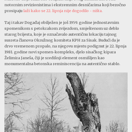
notornim revizionistima i ekstremnim desničarima koji bezočno
prosipaju
laži kako se 22. lipnja nije dogodilo - ništa.
Taj i takav Događaj obilježen je još 1959. godine jednostavnim
spomenikom s petokrakom zvijezdom, smještenom uz deblo
starog brijesta, koje je označavalo autentičnu lokaciju tajnog
susreta članova Okružnog komiteta KPH za Sisak. Budući da je
drvo vremenom propalo, na njegovu mjestu podignut je 22. lipnja
1981. godine novi spomen-kompleks, djelo sisačkog kipara
Želimira Janeša, čiji je središnji element osmišljen kao
monumentalna betonska reminiscencija na autentično stablo.