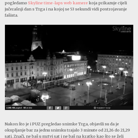
pogledamo
Skyline time-laps web kamere
koja prikazuje cijeli
jučerašnji dan s Trga i na kojoj se 53 sekundi vidi postrojavanje
fašista.
Nakon što je i PUZ pregledao snimke Trga, objavili su da je
okupljanje bar za jednu snimku trajalo 3 minute od 21,26 do 21,29
sati. Znači, ne baš u mrtvi sat i ne baš na kratko kao što se želi