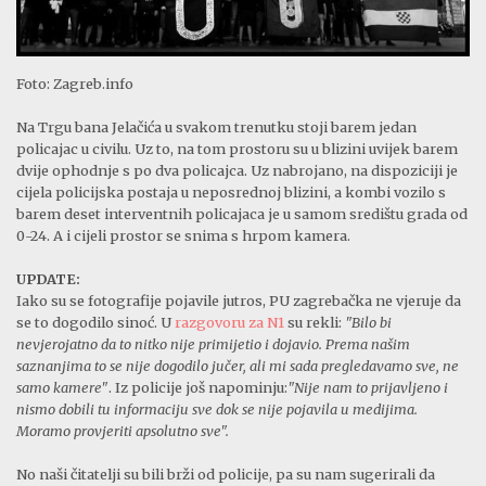
Foto: Zagreb.info
Na Trgu bana Jelačića u svakom trenutku stoji barem jedan
policajac u civilu. Uz to, na tom prostoru su u blizini uvijek barem
dvije ophodnje s po dva policajca. Uz nabrojano, na dispoziciji je
cijela policijska postaja u neposrednoj blizini, a kombi vozilo s
barem deset interventnih policajaca je u samom središtu grada od
0-24. A i cijeli prostor se snima s hrpom kamera.
UPDATE:
Iako su se fotografije pojavile jutros, PU zagrebačka ne vjeruje da
se to dogodilo sinoć. U
razgovoru za N1
su rekli:
"Bilo bi
nevjerojatno da to nitko nije primijetio i dojavio. Prema našim
saznanjima to se nije dogodilo jučer, ali mi sada pregledavamo sve, ne
samo kamere"
. Iz policije još napominju:
"Nije nam to prijavljeno i
nismo dobili tu informaciju sve dok se nije pojavila u medijima.
Moramo provjeriti apsolutno sve".
No naši čitatelji su bili brži od policije, pa su nam sugerirali da