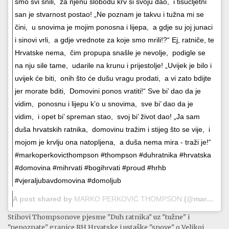
smo svi snili, za njenu slobodu krv si svoju dao, i tisućljetni
san je stvarnost postao! „Ne poznam je takvu i tužna mi se
čini, u snovima je mojim ponosna i lijepa, a gdje su joj junaci
i sinovi vrli, a gdje vrednote za koje smo mrili!?“ Ej, ratniče, te
Hrvatske nema, čim propupa snašle je nevolje, podigle se
na nju sile tame, udarile na krunu i prijestolje! „Uvijek je bilo i
uvijek će biti, onih što će dušu vragu prodati, a vi zato bdijte
jer morate bditi, Domovini ponos vratiti!“ Sve bi’ dao da je
vidim, ponosnu i lijepu k’o u snovima, sve bi’ dao da je
vidim, i opet bi’ spreman stao, svoj bi’ život dao! „Ja sam
duša hrvatskih ratnika, domovinu tražim i stijeg što se vije, i
mojom je krvlju ona natopljena, a duša nema mira - traži je!“
#markoperkovicthompson #thompson #duhratnika #hrvatska
#domovina #mihrvati #bogihrvati #proud #hrhb
#vjeraljubavdomovina #domoljub
A post shared by
MARKO PERKOVIĆ THOMPSON
(@markoperkovicthompson) on
Stihovi Thompsonove pjesme "Duh ratnika" uz "tužne" i
"nepoznate" granice RH Hrvatske i ustaške "snove" o Velikoj