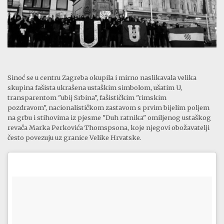
Sinoć se u centru Zagreba okupila i mirno naslikavala velika
skupina fašista ukrašena ustaškim simbolom, ušatim U,
transparentom "ubij Srbina", fašističkim "rimskim
pozdravom", nacionalističkom zastavom s prvim bijelim poljem
na grbu i stihovima iz pjesme "Duh ratnika" omiljenog ustaškog
revača Marka Perkovića Thomspsona, koje njegovi obožavatelji
često povezuju uz granice Velike Hrvatske.