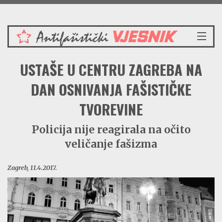
Nedjelja 9.8.2026.
NASLOVNICA
USTAŠE U CENTRU ZAGREBA NA
VIJESTI
REDAKCIJSKI KOMENTAR
DAN OSNIVANJA FAŠISTIČKE
VJESNIKOV KALENDAR
TVOREVINE
CRVENI ZABAVNIK
PRENOSIMO
Policija nije reagirala na očito
SPOMENICI
veličanje fašizma
BORBENA BIBLIOTEKA
NAŠE PJESME
Zagreb, 11.4.2017.