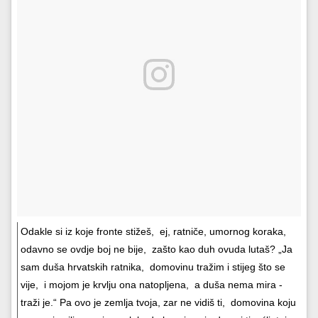
Odakle si iz koje fronte stižeš, ej, ratniče, umornog koraka,
odavno se ovdje boj ne bije, zašto kao duh ovuda lutaš? „Ja
sam duša hrvatskih ratnika, domovinu tražim i stijeg što se
vije, i mojom je krvlju ona natopljena, a duša nema mira -
traži je.“ Pa ovo je zemlja tvoja, zar ne vidiš ti, domovina koju