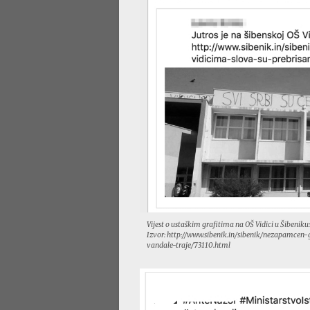
Vijest o ustaškim grafitima na OŠ Vidici u Šibeniku
Izvor: http://www.sibenik.in/sibenik/nezapamcen
vandale-traje/73110.html