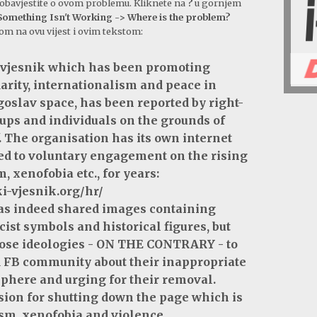
obavjestite o ovom problemu. Kliknete na
?
u gornjem
Something Isn't Working -> Where is the problem?
nkom na ovu vijest i ovim tekstom:
i vjesnik which has been promoting
idarity, internationalism and peace in
oslav space, has been reported by right-
ups and individuals on the grounds of
. The organisation has its own internet
ed to voluntary engagement on the rising
, xenofobia etc., for years:
ki-vjesnik.org/hr/
has indeed shared images containing
ist symbols and historical figures, but
those ideologies - ON THE CONTRARY - to
d FB community about their inappropriate
sphere and urging for their removal.
ision for shutting down the page which is
sm, xenofobia and violence.