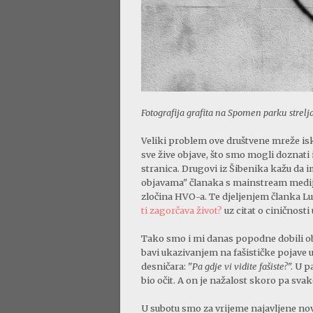
Fotografija grafita na Spomen parku strel
Veliki problem ove društvene mreže isko
sve žive objave, što smo mogli doznati 
stranica. Drugovi iz Šibenika kažu da 
objavama" članaka s mainstream medija
zločina HVO-a. Te djeljenjem članka L
ti zagorčava život?
uz citat o ciničnosti
Tako smo i mi danas popodne dobili ob
bavi ukazivanjem na fašističke pojave
desničara: "
Pa gdje vi vidite fašiste?
". U 
bio očit. A on je nažalost skoro pa sv
U subotu smo za vrijeme najavljene nov