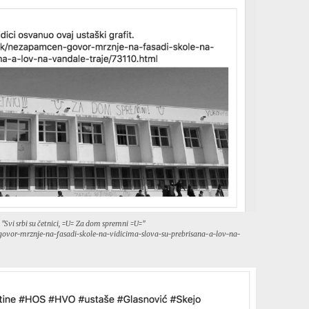
: "Svi srbi su četnici, =U= Za dom spremni =U="
-govor-mrznje-na-fasadi-skole-na-vidicima-slova-su-prebrisana-a-lov-na-