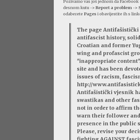
Pozivamo vas još jednom da Facebook 
desnom kutu
-> Report a problem -> 
odaberete
Pages
i obavijestite ih s li
The page Antifašističk
antifascist history, sol
Croatian and former Yug
wing and profascist gro
"inappropriate content"
site and has been devot
issues of racism, fascism
http://www.antifasistic
Antifašistički vjesnik 
swastikas and other fasc
not in order to affirm 
warn their follower an
presence in the public 
Please, revise your dec
fighting AGAINST fasci