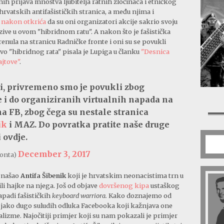
ih prijava mnoštva ljubitelja ratnih zločinaca i etničkog
hrvatskih antifašističkih stranica, a među njima i
e
nakon otkrića
da su oni organizatori akcije sakrio svoju
zive u ovom "hibridnom ratu". A nakon što je fašistička
renula na stranicu Radničke fronte i oni su se povukli
o "hibridnog rata" pisala je Lupiga u članku
"Desnica
ajtove"
.
i, privremeno smo je povukli zbog
je i do organiziranih virtualnih napada na
na FB, zbog čega su nestale stranica
ik
i MAZ. Do povratka pratite naše druge
 ovdje.
December 3, 2017
ronta)
e našao
Antifa Šibenik
koji je hrvatskim neonacistima trn u
ili hajke na njega. Još od objave
dovršenog kipa
ustaškog
napadi fašističkih
keyboard warriora.
Kako doznajemo od
ć jako dugo suludih odluka Facebooka koji kažnjava one
alizme. Najočitiji primjer koji su nam pokazali je primjer