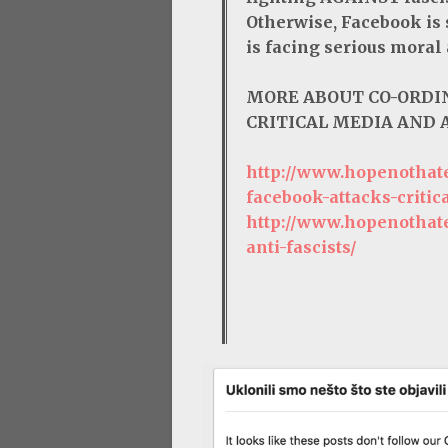
Otherwise, Facebook is
is facing serious moral 
MORE ABOUT CO-ORDI
CRITICAL MEDIA AND A
http://www.hopenothate
facebook-attacks-critica
http://www.hopenothate
anti-fascists/