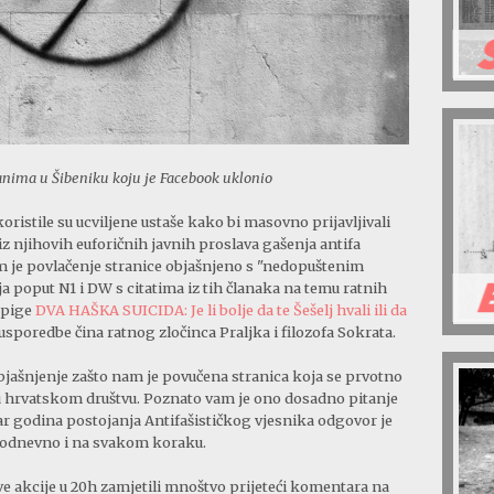
janima u Šibeniku koju je Facebook uklonio
ristile su ucviljene ustaše kako bi masovno prijavljivali
iz njihovih euforičnih javnih proslava gašenja antifa
im je povlačenje stranice objašnjeno s "nedopuštenim
 poput N1 i DW s citatima iz tih članaka na temu ratnih
upige
DVA HAŠKA SUICIDA: Je li bolje da te Šešelj hvali ili da
 usporedbe čina ratnog zločinca Praljka i filozofa Sokrata.
jašnjenje zašto nam je povučena stranica koja se prvotno
 u hrvatskom društvu. Poznato vam je ono dosadno pitanje
par godina postojanja Antifašističkog vjesnika odgovor je
akodnevno i na svakom koraku.
e akcije u 20h zamjetili mnoštvo prijeteći komentara na