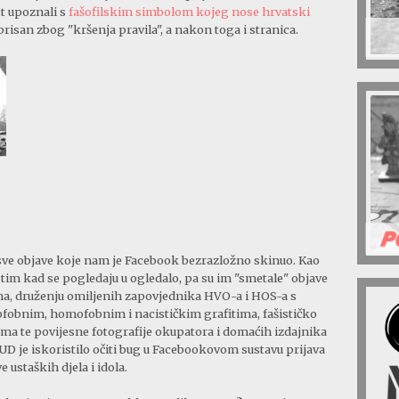
t upoznali s
fašofilskim simbolom kojeg nose hrvatski
zbrisan zbog "kršenja pravila", a nakon toga i stranica.
sve objave koje nam je Facebook bezrazložno skinuo. Kao
s tim kad se pogledaju u ogledalo, pa su im "smetale" objave
ma, druženju omiljenih zapovjednika HVO-a i HOS-a s
fobnim, homofobnim i nacističkim grafitima, fašističko
ma te povijesne fotografije okupatora i domaćih izdajnika
UD je iskoristilo očiti bug u Facebookovom sustavu prijava
e ustaških djela i idola.