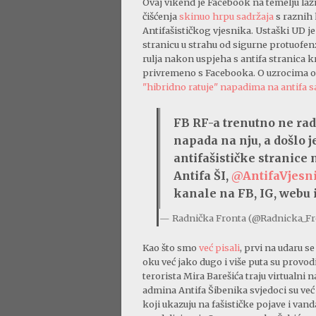
Ovaj vikend je Facebook na temelju lažn
čišćenja
skinuo hrpu sadržaja
s raznih 
Antifašističkog vjesnika. Ustaški UD j
stranicu u strahu od sigurne protuofen
rulja nakon uspjeha s antifa stranica k
privremeno s Facebooka. O uzrocima ov
"hibridno ratuje" napadima na antifa s
FB RF-a trenutno ne rad
napada na nju, a došlo 
antifašističke stranice 
Antifa ŠI,
@AntifaVjesn
kanale na FB, IG, webu i
— Radnička Fronta (@Radnicka_F
Kao što smo
već pisali
, prvi na udaru s
oku već jako dugo i više puta su provod
terorista Mira Barešića traju virtualni 
admina Antifa Šibenika svjedoci su ve
koji ukazuju na fašističke pojave i vand