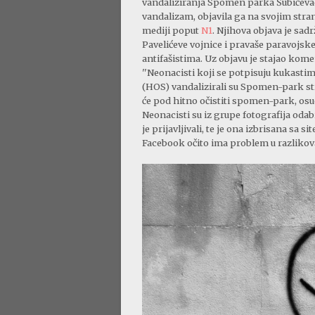
vandaliziranja Spomen parka Šubićevac 
vandalizam, objavila ga na svojim stra
mediji poput
N1
. Njihova objava je sadr
Pavelićeve vojnice i pravaše paravojs
antifašistima. Uz objavu je stajao kome
''Neonacisti koji se potpisuju kukasti
(HOS) vandalizirali su Spomen-park st
će pod hitno očistiti spomen-park, osud
Neonacisti su iz grupe fotografija oda
je prijavljivali, te je ona izbrisana sa si
Facebook očito ima problem u razlikova