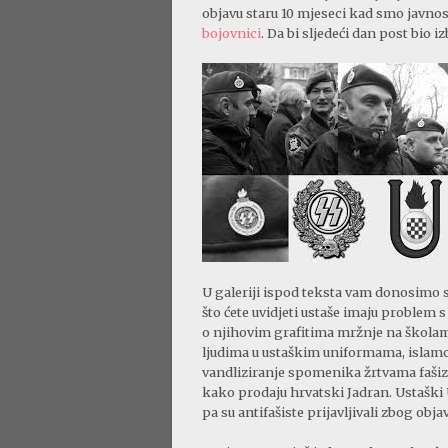
objavu staru 10 mjeseci kad smo javnos
bojovnici
. Da bi sljedeći dan post bio i
U galeriji ispod teksta vam donosimo 
što ćete uvidjeti ustaše imaju problem 
o njihovim grafitima mržnje na škola
ljudima u ustaškim uniformama, islamo
vandliziranje spomenika žrtvama fašiz
kako prodaju hrvatski Jadran. Ustaški 
pa su antifašiste prijavljivali zbog objav