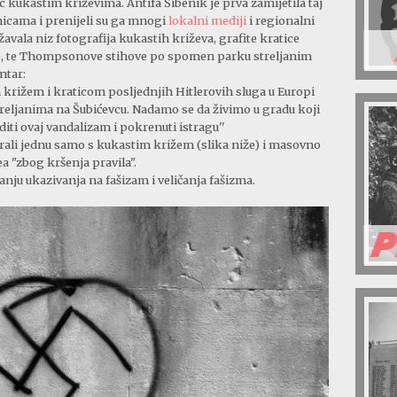
kukastim križevima. Antifa Šibenik je prva zamijetila taj
nicama i prenijeli su ga mnogi
lokalni mediji
i regionalni
žavala niz fotografija kukastih križeva, grafite kratice
ke, te Thompsonove stihove po spomen parku streljanim
ntar:
m križem i kraticom posljednjih Hitlerovih sluga u Europi
reljanima na Šubićevcu. Nadamo se da živimo u gradu koji
iti ovaj vandalizam i pokrenuti istragu''
brali jednu samo s kukastim križem (slika niže) i masovno
tea "zbog kršenja pravila".
nju ukazivanja na fašizam i veličanja fašizma.