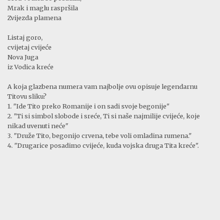
Mrak i maglu raspršila
Zvijezda plamena
Listaj goro,
cvijetaj cvijeće
Nova Juga
iz Vodica kreće
A koja glazbena numera vam najbolje ovu opisuje legendarnu
Titovu sliku?
1. "Ide Tito preko Romanije i on sadi svoje begonije"
2. "Ti si simbol slobode i sreće, Ti si naše najmilije cvijeće, koje
nikad uvenuti neće"
3. "Druže Tito, begonijo crvena, tebe voli omladina rumena."
4. "Drugarice posadimo cvijeće, kuda vojska druga Tita kreće".