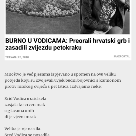
Mnoštvo je već pjesama ispjevano u spomen na ovu veliku
pobjedu koju su izvojevali uvjek budni bojovnici s kamionom
protiv mrskog cvijeća s pet latica. Izdvajamo neke:
Srid Vodica u srid sela
zasjala ko crven mak
u glavama onih
di je vječni mrak
Velika je njena sila.
Sred Vodica se posadila,