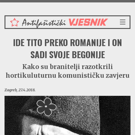
Četvrtak 6.8.2026.
NASLOVNICA
IDE TITO PREKO ROMANIJE I ON
VIJESTI
REDAKCIJSKI KOMENTAR
SADI SVOJE BEGONIJE
VJESNIKOV KALENDAR
Kako su branitelji razotkrili
CRVENI ZABAVNIK
hortikuluturnu komunističku zavjeru
PRENOSIMO
SPOMENICI
Zagreb, 27.4.2018.
BORBENA BIBLIOTEKA
NAŠE PJESME