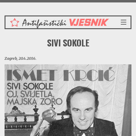
Četvrtak 6.8.2026.
NASLOVNICA
SIVI SOKOLE
VIJESTI
REDAKCIJSKI KOMENTAR
Zagreb, 20.4.2016.
VJESNIKOV KALENDAR
CRVENI ZABAVNIK
PRENOSIMO
SPOMENICI
BORBENA BIBLIOTEKA
NAŠE PJESME