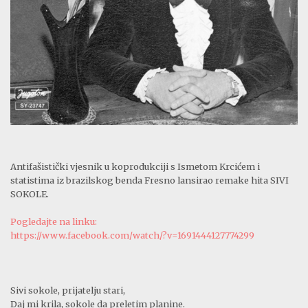
Antifašistički vjesnik u koprodukciji s Ismetom Krcićem i
statistima iz brazilskog benda Fresno lansirao remake hita SIVI
SOKOLE.
Pogledajte na linku:
https://www.facebook.com/watch/?v=1691444127774299
Sivi sokole, prijatelju stari,
Daj mi krila, sokole da preletim planine.