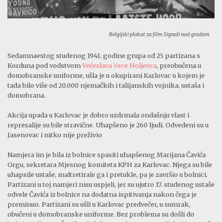
Belgijski plakat za film Signali nad gradom
Sedamnaestog studenog 1941. godine grupa od 25 partizana s
Korduna pod vodstvom
Većeslava Vece Holjevca
, preobučena u
domobranske uniforme, ušla je u okupirani Karlovac u kojem je
tada bilo više od 20.000 njemačkih i talijanskih vojnika, ustaša i
domobrana.
Akcija upada u Karlovac je dobro uzdrmala ondašnju vlast i
represalije su bile stravične. Uhapšeno je 260 ljudi. Odvedeni su u
Jasenovac i nitko nije preživio
Namjera im je bila iz bolnice spasiti uhapšenog Marijana Čavića
Grgu, sekretara Mjesnog komiteta KPH za Karlovac. Njega su bile
uhapsile ustaše, maltretirale ga i pretukle, pa je završio u bolnici.
Partizani u toj namjeri nisu uspjeli, jer su ujutro 17. studenog ustaše
odvele Čavića iz bolnice na dodatna ispitivanja nakon čega je
preminuo. Partizani su ušli u Karlovac predvečer, u sumrak,
obučeni u domobranske uniforme. Bez problema su došli do