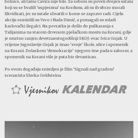
bolnice, ali tamo Čavića nije bilo. Sa sobom su poveli dvojicu ustaša
koji su se hvalili ‘uspjesima’ na Kordunu, ali su ih ubrzo morali
likvidirati, jer su ustaše shvatili o kome se zapravo radi. Cijelu
akciju osmislili su Veco i Nada Dimić, a pomagali su mladi
karlovački ilegalci. Na povratku je došlo do puškaranja s
Talijanima na starom drvenom pješačkom mostu na Korani, gdje
je smrtno ranjen devetnaestogodišnji SKOJ-evac Ivica Gojak. U
vrijeme Jugoslavije Gojak je imao ‘svoje’ škole, ulice i spomenik
na Korani. Dolaskom ‘demokracije’ njegovo ime pada u zaborav, a
spomenik na Korani više je puta bio devastiran.
Po ovom događaju snimljen je film ‘Signali nad gradom’
scenarista Slavka Goldsteina